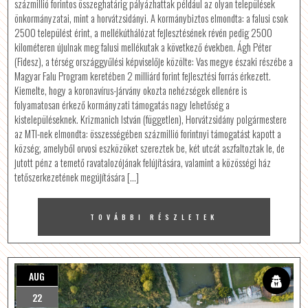
százmillió forintos összeghatárig pályázhattak például az olyan települések
önkormányzatai, mint a horvátzsidányi. A kormánybiztos elmondta: a falusi csok
2500 települést érint, a mellékúthálózat fejlesztésének révén pedig 2500
kilométeren újulnak meg falusi mellékutak a következő években. Ágh Péter
(Fidesz), a térség országgyűlési képviselője közölte: Vas megye északi részébe a
Magyar Falu Program keretében 2 milliárd forint fejlesztési forrás érkezett.
Kiemelte, hogy a koronavírus-járvány okozta nehézségek ellenére is
folyamatosan érkező kormányzati támogatás nagy lehetőség a
kistelepüléseknek. Krizmanich István (független), Horvátzsidány polgármestere
az MTI-nek elmondta: összességében százmillió forintnyi támogatást kapott a
község, amelyből orvosi eszközöket szereztek be, két utcát aszfaltoztak le, de
jutott pénz a temető ravatalozójának felújítására, valamint a közösségi ház
tetőszerkezetének megújítására […]
TOVÁBBI RÉSZLETEK
AUG
22