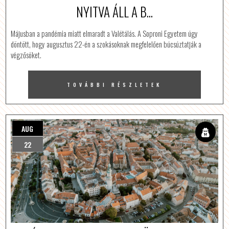
NYITVA ÁLL A B...
Májusban a pandémia miatt elmaradt a Valétálás. A Soproni Egyetem úgy
döntött, hogy augusztus 22-én a szokásoknak megfelelően búcsúztatják a
végzősöket.
TOVÁBBI RÉSZLETEK
AUG
22