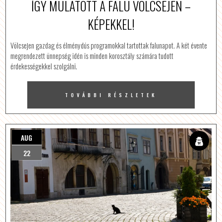
ÍGY MULATOTT A FALU VÖLCSEJEN –
KÉPEKKEL!
Völcsejen gazdag és élménydús programokkal tartottak falunapot. A két évente
megrendezett ünnepség idén is minden korosztály számára tudott
érdekességekkel szolgálni.
TOVÁBBI RÉSZLETEK
AUG
22