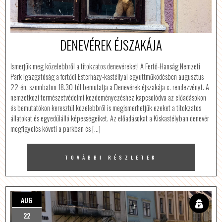
DENEVÉREK ÉJSZAKÁJA
Ismerjük meg közelebbről a titokzatos denevéreket! A Fertő-Hanság Nemzeti
Park Igazgatóság a fertődi Esterházy-kastéllyal együttműködésben augusztus
22-én, szombaton 18.30-tól bemutatja a Denevérek éjszakája c. rendezvényt. A
nemzetközi természetvédelmi kezdeményezéshez kapcsolódva az előadásokon
és bemutatókon keresztül közelebbről is megismerhetjük ezeket a titokzatos
állatokat és egyedülálló képességeiket. Az előadásokat a Kiskastélyban denevér
megfigyelés követi a parkban és […]
TOVÁBBI RÉSZLETEK
AUG
22