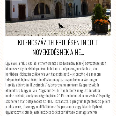
KILENCSZÁZ TELEPÜLÉSEN INDULT
NÖVEKEDÉSNEK A NÉ...
Egy évvel a falusi családi otthonteremtési kedvezmény (csok) bevezetése után
kilencszáz olyan kistelepülésen indult újra a népesség növekedése, ahol
korábban lélekszámcsökkenés volt tapasztalható – jelentette ki a modern
települések fejlesztéséért felelős kormánybiztos pénteken a Vas megyei
Horvátzsidányban. Illusztráció / cyberpress.hu archívum Gyopáros Alpár
elmondta: a Magyar Falu Programot 2018-ban hirdette meg Orbán Viktor
miniszterelnök, amelynek végrehajtása 2019-ben indult el, a megvalósítás pedig
sok helyen már befejeződött az idén. Hozzáfűzte: a program legfontosabb pillére
a falusi csok, része egy mellékútfejlesztési program és egy kisebb léptékű,
úgynevezett életmódjavító intézkedéseket tartalmazó csomag, amelyre