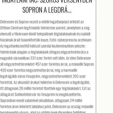
SOPRON A LEGDRÁ...
Debrecen és Sopron vezeti a vidéki ingatlanpiaci árlistát az
Otthon Centrum legfrissebb felmérése szerint, amelyben a cég
elemzői a fővároson kívüli települések téglalakásainak és családi
házainak árait hasonlították össze. Fotó: cyberpress.hu archívum
Az ingatlanközvetítő hálózat szerdai közleményében jelezte:
felmérésük alapján a téglalakások átlagos négyzetméterára a
nagyobb városokban 331 ezer forint volt idén. Az élen Debrecen
áll négyzetméterenként 457 ezer forintos árral, a második Sopron
420 ezer forintos négyzetméterárral, míg a harmadik
legdrágább város Veszprém, négyzetméterenként 392 ezer
forinttal. Az abszolút árakat tekintve is Debrecen a legdrágább,
itt átlagosan 26 millió forintot fizettek egy téglalakásért. Ezt az
átlagárat Székesfehérvár és Veszprém is megközelítette.
Sopronban ennél valamivel olcsóbban, átlagosan 24 millió
forintos áron lehetett lakáshoz jutni. Debrecen az ország második
legnépesebb városa, ahol az utóbbi évek dinamikus fejlődése