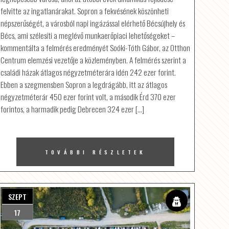
felvitte az ingatlanárakat. Sopron a fekvésének köszönheti
népszerűségét, a városból napi ingázással elérhető Bécsújhely és
Bécs, ami szélesíti a meglévő munkaerőpiaci lehetőségeket –
kommentálta a felmérés eredményét Soóki-Tóth Gábor, az Otthon
Centrum elemzési vezetője a közleményben. A felmérés szerint a
családi házak átlagos négyzetméterára idén 242 ezer forint.
Ebben a szegmensben Sopron a legdrágább, itt az átlagos
négyzetméterár 450 ezer forint volt, a második Érd 370 ezer
forintos, a harmadik pedig Debrecen 324 ezer […]
TOVÁBBI RÉSZLETEK
SZEPT
17