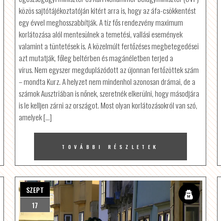
közös sajtótájékoztatóján kitért arra is, hogy az áfa-csökkentést
egy évvel meghosszabbítják. A tíz fős rendezvény maximum
korlátozása alól mentesülnek a temetési, vallási események
valamint a tüntetések is. A közelmúlt fertőzéses megbetegedései
azt mutatják, főleg beltérben és magánéletben terjed a
vírus. Nem egyszer megduplázódott az újonnan fertőzöttek szám
– mondta Kurz. A helyzet nem mindenhol azonosan drámai, de a
számok Ausztriában is nőnek, szeretnék elkerülni, hogy másodjára
is le kelljen zárni az országot. Most olyan korlátozásokról van szó,
amelyek […]
TOVÁBBI RÉSZLETEK
SZEPT
17