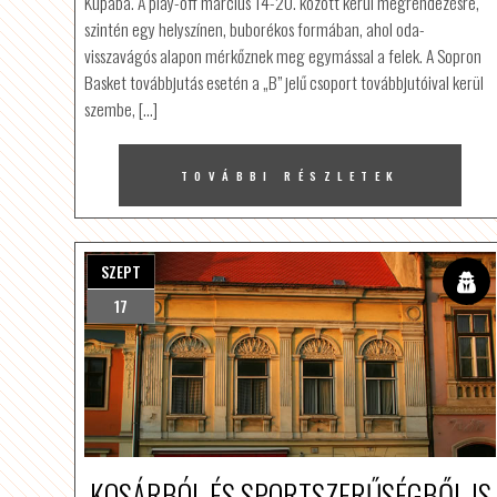
Kupába. A play-off március 14-20. között kerül megrendezésre,
szintén egy helyszínen, buborékos formában, ahol oda-
visszavágós alapon mérkőznek meg egymással a felek. A Sopron
Basket továbbjutás esetén a „B” jelű csoport továbbjutóival kerül
szembe, […]
TOVÁBBI RÉSZLETEK
SZEPT
17
KOSÁRBÓL ÉS SPORTSZERŰSÉGBŐL IS