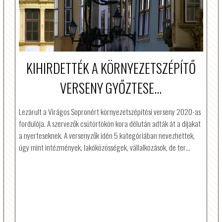
KIHIRDETTÉK A KÖRNYEZETSZÉPÍTŐ
VERSENY GYŐZTESE...
Lezárult a Virágos Sopronért környezetszépítési verseny 2020-as
fordulója. A szervezők csütörtökön kora délután adták át a díjakat
a nyerteseknek. A versenyzők idén 5 kategóriában nevezhettek,
úgy mint intézmények, lakóközösségek, vállalkozások, de ter…