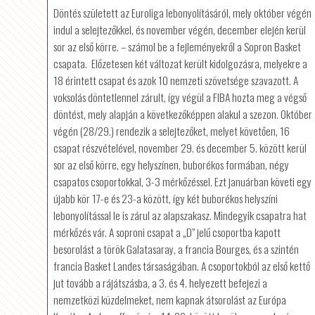
Döntés született az Euroliga lebonyolításáról, mely október végén
indul a selejtezőkkel, és november végén, december elején kerül
sor az első körre. – számol be a fejleményekről a Sopron Basket
csapata. Előzetesen két változat került kidolgozásra, melyekre a
18 érintett csapat és azok 10 nemzeti szövetsége szavazott. A
voksolás döntetlennel zárult, így végül a FIBA hozta meg a végső
döntést, mely alapján a következőképpen alakul a szezon. Október
végén (28/29.) rendezik a selejtezőket, melyet követően, 16
csapat részvételével, november 29. és december 5. között kerül
sor az első körre, egy helyszínen, buborékos formában, négy
csapatos csoportokkal, 3-3 mérkőzéssel. Ezt januárban követi egy
újabb kör 17-e és 23-a között, így két buborékos helyszíni
lebonyolítással le is zárul az alapszakasz. Mindegyik csapatra hat
mérkőzés vár. A soproni csapat a „D” jelű csoportba kapott
besorolást a török Galatasaray, a francia Bourges, és a szintén
francia Basket Landes társaságában. A csoportokból az első kettő
jut tovább a rájátszásba, a 3. és 4. helyezett befejezi a
nemzetközi küzdelmeket, nem kapnak átsorolást az Európa