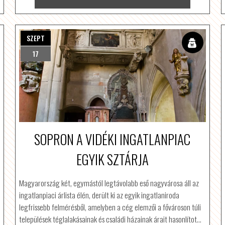
SZEPT
17
SOPRON A VIDÉKI INGATLANPIAC
EGYIK SZTÁRJA
Magyarország két, egymástól legtávolabb eső nagyvárosa áll az
ingatlanpiaci árlista élén, derült ki az egyik ingatlaniroda
legfrissebb felmérésből, amelyben a cég elemzői a fővároson túli
települések téglalakásainak és családi házainak árait hasonlítot…