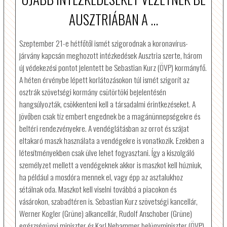
AUSZTRIÁBAN A ...
Szeptember 21-e hétfőtől ismét szigorodnak a koronavírus-
járvány kapcsán meghozott intézkedések Ausztria szerte, három
új védekezési pontot jelentett be Sebastian Kurz (ÖVP) kormányfő.
A héten érvénybe lépett korlátozásokon túl ismét szigorít az
osztrák szövetségi kormány csütörtöki bejelentésén
hangsúlyozták, csökkenteni kell a társadalmi érintkezéseket. A
jövőben csak tíz embert engednek be a magánünnepségekre és
beltéri rendezvényekre. A vendéglátásban az orrot és szájat
eltakaró maszk használata a vendégekre is vonatkozik. Ezekben a
létesítményekben csak ülve lehet fogyasztani. Így a kiszolgáló
személyzet mellett a vendégeknek akkor is maszkot kell húzniuk,
ha például a mosdóra mennek el, vagy épp az asztalukhoz
sétálnak oda. Maszkot kell viselni továbbá a piacokon és
vásárokon, szabadtéren is. Sebastian Kurz szövetségi kancellár,
Werner Kogler (Grüne) alkancellár, Rudolf Anschober (Grüne)
egészségügyi miniszter és Karl Nehammer belügyminiszter (ÖVP)