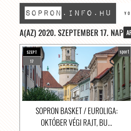
Y
A(AZ) 2020. SZEPTEMBER 17. NAP
A
sport
SZEPT
17
SOPRON BASKET / EUROLIGA:
OKTÓBER VÉGI RAJT, BU...