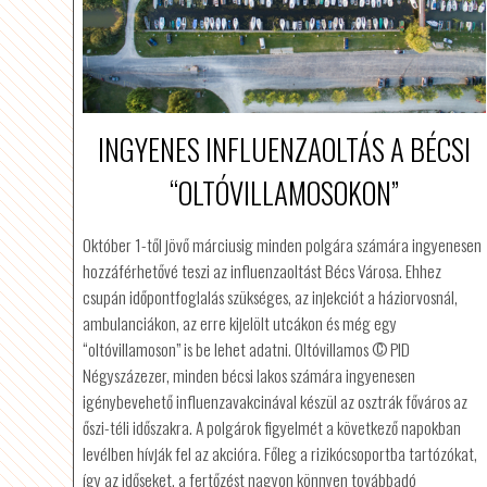
INGYENES INFLUENZAOLTÁS A BÉCSI
“OLTÓVILLAMOSOKON”
Október 1-től jövő márciusig minden polgára számára ingyenesen
hozzáférhetővé teszi az influenzaoltást Bécs Városa. Ehhez
csupán időpontfoglalás szükséges, az injekciót a háziorvosnál,
ambulanciákon, az erre kijelölt utcákon és még egy
“oltóvillamoson” is be lehet adatni. Oltóvillamos © PID
Négyszázezer, minden bécsi lakos számára ingyenesen
igénybevehető influenzavakcinával készül az osztrák főváros az
őszi-téli időszakra. A polgárok figyelmét a következő napokban
levélben hívják fel az akcióra. Főleg a rizikócsoportba tartózókat,
így az időseket, a fertőzést nagyon könnyen továbbadó