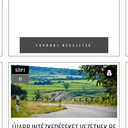
TOVÁBBI RÉSZLETEK
SZEPT
17
ÚJABB INTÉZKEDÉSEKET VEZETNEK BE