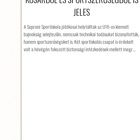
JELES
A Soproni Sportiskola játékosai helytálltak az U16-os kiemelt
bajnokság selejtezőin, nemcsak technikai tudásukat bizonyították,
hanem sportszerűségüket is. Két sportiskolás csapat is érdekelt
volt a hévégén fokozott biztonsági intézkedések mellett megr…