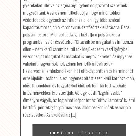
gyerekeket, illetve az egészségügyben dolgozókat szeretnék
megszólítani. A város nem titkolt célja, hogy minél többen
védettebbek legyenek az influenza ellen, így több szabad
kapacitás maradjon a koronavírus-fertőzöttek ellátására. Bécs
polgármestere, Michael Ludwig is biztatja a polgárokat a
programban való részvételre: “Oltassák be magukat az influenza
ellen – nem kerül semmibe, túl sok idejüket sem veszi igénybe,
viszont saját magukat és másokat is megóvják vele”. Az ingyenes
vakcinát nagyon sok helyszínen kérhetik a fővárosiak:
Háziorvosnál, ambulanciákon, hét oltóközpontban és harminchét
erre kijelölt utcában is. Az ingyenes oltást ezen kívül kórházakban,
idősotthonokban és fogyatékkal élőknek fenntartott szociális
intézményekben is biztosítják. Aki egy kicsit “izgalmasabb”
élményre vágyik, az foglalhat időpontot az “oltóvillamosra” is, ami
hétfőtől-péntekig forgalmas bécsi állomásokon időzik és várja a
résztvevőket. Az akcióval az […]
TOVÁBBI RÉSZLETEK