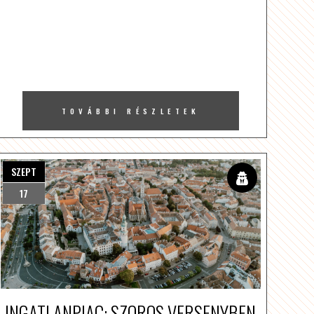
TOVÁBBI RÉSZLETEK
SZEPT
17
INGATLANPIAC: SZOROS VERSENYBEN