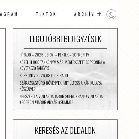
TAGRAM
TIKTOK
ARCHÍV
LEGUTÓBBI BEJEGYZÉSEK
HÍRADÓ – 2026.08.07. – PÉNTEK – SOPRON TV
KÖZEL 11 000 TANKÖNYV MÁR MEGÉRKEZETT SOPRONBA A
KÖVETKEZŐ TANÉVRE!
SOPRONTV 2026.08.06 HIRADÓ
SZÁRAZSÁGTŰRŐ NÖVÉNYEK: MIT ÜLTESS A KÁNIKULÁRA
KÉSZÜLVE?
NÉPSZERŰ A VÍZILABDA TÁBOR SOPRONBAN! #VIZILABDA
#SOPRON #TÁBOR #NYÁR #SUMMER
KERESÉS AZ OLDALON