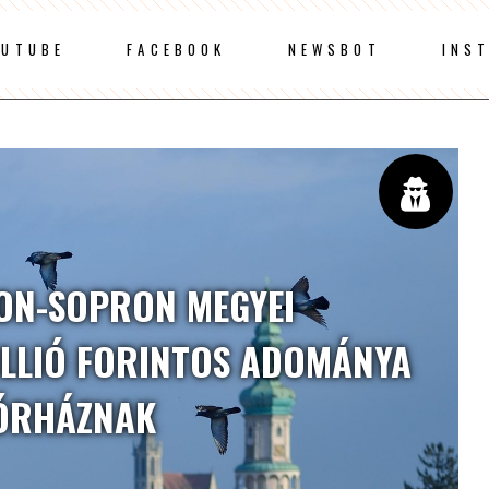
OUTUBE
FACEBOOK
NEWSBOT
INS
ON-SOPRON MEGYEI
LLIÓ FORINTOS ADOMÁNYA
ÓRHÁZNAK