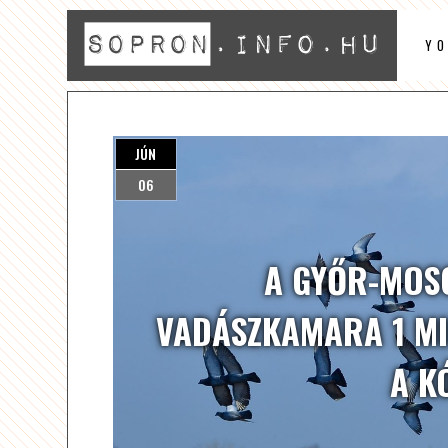
Y
JÚN
06
A GYŐR-MOS
VADÁSZKAMARA 1 MI
A K