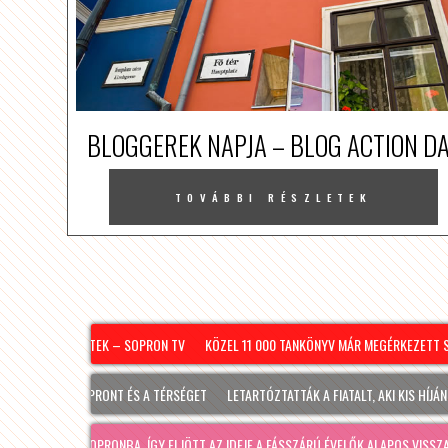
BLOGGEREK NAPJA – BLOG ACTION D
TOVÁBBI RÉSZLETEK
.08.07. – PÉNTEK – SOPRON TV
KÖZEL 11 000 TANKÖNYV MÁR MEGÉRKEZETT SOP
 ÉRINTI SOPRONT ÉS A TÉRSÉGET
LETARTÓZTATTÁK A FIATALT, AKI KIS HÍJÁN ME
A JÓ IDŐ SOPRONBA, ÍGY ELJÖTT AZ IDEJE A FÁSSZÁRÚ ÉVELŐK ALAPOS VISSZAVÁ…