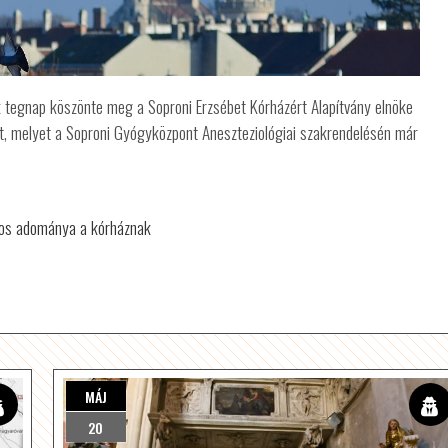
tegnap köszönte meg a Soproni Erzsébet Kórházért Alapítvány elnöke
t, melyet a Soproni Gyógyközpont Aneszteziológiai szakrendelésén már
tos adománya a kórháznak
MÁJ
20