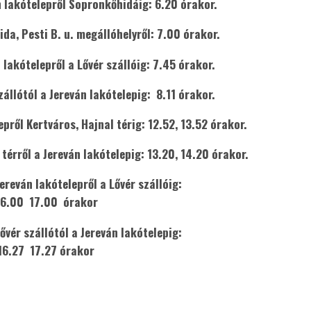
n lakótelepről Sopronkőhidáig: 6.20 órakor.
a, Pesti B. u. megállóhelyről: 7.00 órakor.
lakótelepről a Lővér szállóig: 7.45 órakor.
állótól a Jereván lakótelepig: 8.11 órakor.
pről Kertváros, Hajnal térig: 12.52, 13.52 órakor.
térről a Jereván lakótelepig: 13.20, 14.20 órakor.
Jereván lakótelepről a Lővér szállóig:
16.00 17.00 órakor
Lővér szállótól a Jereván lakótelepig:
 16.27 17.27 órakor