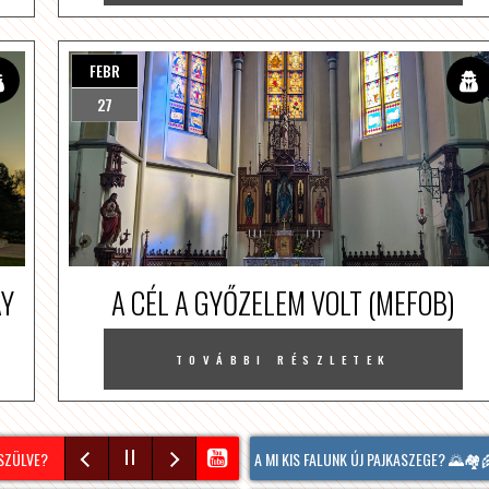
FEBR
27
AY
A CÉL A GYŐZELEM VOLT (MEFOB)
TOVÁBBI RÉSZLETEK
ÜLVE?
MINDENKI EZT TALÁLGATJA: HOL LESZ A MI KIS FALUNK ÚJ PAJKASZEGE? 🌄🏘️🌾
NÉPSZERŰ A VÍZILABDA TÁBOR SOPRONBAN! #VIZILABDA #SOPRON #TÁB