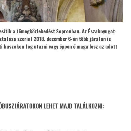
esítik a tömegközlekedést Sopronban. Az Északnyugat-
ztatása szerint 2018. december 6-án több járaton is
ti buszokon fog utazni vagy éppen ő maga lesz az adott
ÓBUSZJÁRATOKON LEHET MAJD TALÁLKOZNI: