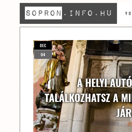
Y
DEC
04
A HELYI AUT
TALÁLKOZHATSZ A M
JÁR