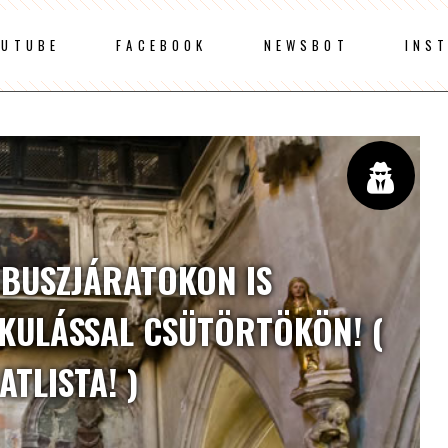
OUTUBE
FACEBOOK
NEWSBOT
INS
ÓBUSZJÁRATOKON IS
IKULÁSSAL CSÜTÖRTÖKÖN! (
ATLISTA! )