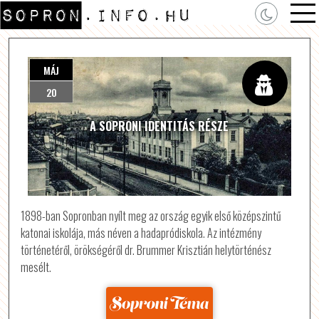
MÁJ
20
A SOPRONI IDENTITÁS RÉSZE
1898-ban Sopronban nyílt meg az ország egyik első középszintű
katonai iskolája, más néven a hadapródiskola. Az intézmény
történetéről, örökségéről dr. Brummer Krisztián helytörténész
mesélt.
Forrás: sopronitema.hu