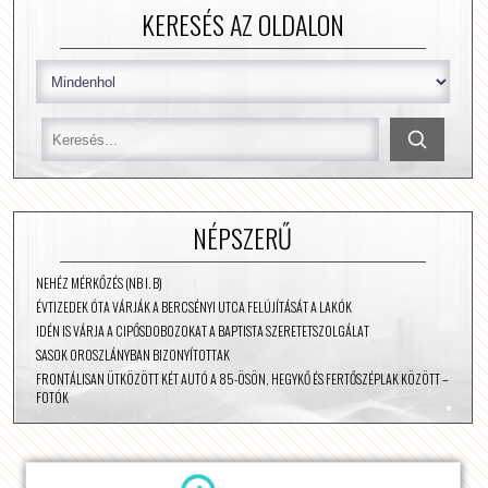
KERESÉS AZ OLDALON
NÉPSZERŰ
NEHÉZ MÉRKŐZÉS (NB I. B)
ÉVTIZEDEK ÓTA VÁRJÁK A BERCSÉNYI UTCA FELÚJÍTÁSÁT A LAKÓK
IDÉN IS VÁRJA A CIPŐSDOBOZOKAT A BAPTISTA SZERETETSZOLGÁLAT
SASOK OROSZLÁNYBAN BIZONYÍTOTTAK
FRONTÁLISAN ÜTKÖZÖTT KÉT AUTÓ A 85-ÖSÖN, HEGYKŐ ÉS FERTŐSZÉPLAK KÖZÖTT –
FOTÓK