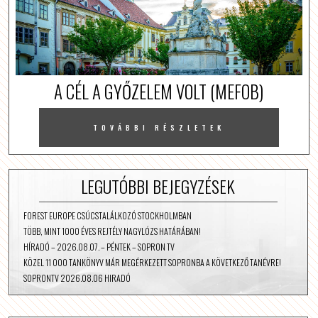
A CÉL A GYŐZELEM VOLT (MEFOB)
TOVÁBBI RÉSZLETEK
LEGUTÓBBI BEJEGYZÉSEK
FOREST EUROPE CSÚCSTALÁLKOZÓ STOCKHOLMBAN
TÖBB, MINT 1000 ÉVES REJTÉLY NAGYLÓZS HATÁRÁBAN!
HÍRADÓ – 2026.08.07. – PÉNTEK – SOPRON TV
KÖZEL 11 000 TANKÖNYV MÁR MEGÉRKEZETT SOPRONBA A KÖVETKEZŐ TANÉVRE!
SOPRONTV 2026.08.06 HIRADÓ