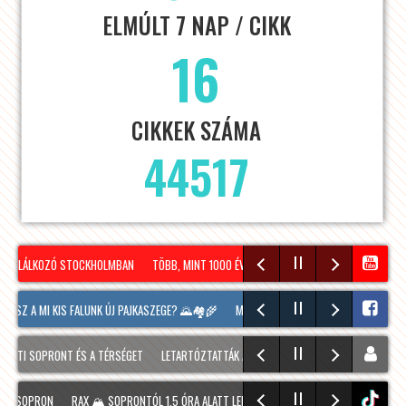
ELMÚLT 7 NAP / CIKK
16
CIKKEK SZÁMA
44517
TALÁLKOZÓ STOCKHOLMBAN
TÖBB, MINT 1000 ÉVES REJTÉLY NAGYLÓZS HATÁRÁBAN!
ESZ A MI KIS FALUNK ÚJ PAJKASZEGE? 🌄🏘️🌾
MA IS TART MÉG A SOPRONI BORÜNNEP, 
TI SOPRONT ÉS A TÉRSÉGET
LETARTÓZTATTÁK A FIATALT, AKI KIS HÍJÁN MEGÖLT EGY 28
SOPRON
RAX 🏔️ SOPRONTÓL 1,5 ÓRA ALATT LEHET ELJUTNI IDE. A TÚRA A PREINER G
tiktok