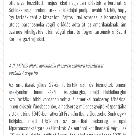
offenzíva közelített, május első napjaiban elásták a koronát a
Schlossberg dombon, üres acélládáját pedig tovább őrizték, hogy
így tartsák fent a látszatot. Pajtás Ernő ezredes, a Koronaőrség
utolsó parancsnoka végül e ládát adta át az amerikaiaknak, ám
számos kihallgatás után végül elárulta fogva tartóinak a Szent
Korona igazi rejtekét.
.
A II. Mátyás által a koronázási ékszerek számára készíttetett
vasláda / origo.hu
Az amerikaiak július 27-én feltárták azt, és kiemelték onnan
ereklyénket. Innen később Augsburgba, majd Heidelbergbe
szállították: utóbbi városban volt a 7. amerikai hadsereg főbázisa.
Innen először Wiesbadenbe, a hadsereg műkincsgyűjtő központjába
vitték, utána 1949-ben átkerült Frankfurtba, a Deutsche Bank egyik
fiókjába, majd 1951-ben az amerikai hadsereg európai
főparancsnokságára szállították. Az európai kontinensről végül az