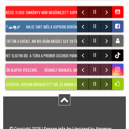
KÖZEL 11 000 TANKÖNYV MÁR MEGÉRKEZETT SOPRONBA A KÖVETKEZŐ TANÉVRE!
SOPRO
? 🌄🏘️🌾
MA IS TART MÉG A SOPRONI BORÜNNEP, 20 ÓRAKOR A HOOLIGANS ZENÉL MA
TTÁK A FIATALT, AKI KIS HÍJÁN MEGÖLT EGY 28 ÉVES FÉRFIT SOPRONBAN
ENNEK ANNYI: 
T ELJUTNI IDE. A TÚRA A PREINER GSCHEID PARKOLÓBÓL INDUL ÉS 1050 MÉTERES SZINTE
tiktok
K ALAPOS VISSZAVÁ…
RÉGMÚLT KIRAKATA, AMÉLIE MÓDRA
TÉLEN IS KÉNYELMESEN!
Í
ES, HOGYAN KERÜLHETETT IDE, ÉS MIKOR SZABADUL FEL?
PÁR NAPPAL EZELŐTT MEGO
© Copyright 2026 |
Sopron.info.hu
| designed by:
tigaman