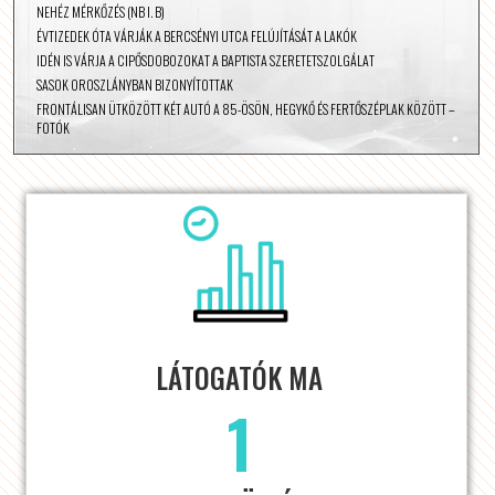
NEHÉZ MÉRKŐZÉS (NB I. B)
ÉVTIZEDEK ÓTA VÁRJÁK A BERCSÉNYI UTCA FELÚJÍTÁSÁT A LAKÓK
IDÉN IS VÁRJA A CIPŐSDOBOZOKAT A BAPTISTA SZERETETSZOLGÁLAT
SASOK OROSZLÁNYBAN BIZONYÍTOTTAK
FRONTÁLISAN ÜTKÖZÖTT KÉT AUTÓ A 85-ÖSÖN, HEGYKŐ ÉS FERTŐSZÉPLAK KÖZÖTT –
FOTÓK
LÁTOGATÓK MA
1