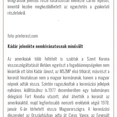
emigránsok jelentős része határozottan ellenezte Carter lépését,
innentől kezdve megkezdődhetett az egyeztetés a gyakorlati
részletekről.
.
foto: printerest.com
Kádár jelenléte nemkívánatosnak minősült
Az amerikaiak több feltételt is szabtak a Szent Korona
visszaszolgáltatását illetően: egyrészt a fogadóünnepségeken nem
kívánták ott látni Kádár Jánost, az MSZMP első titkárát, másrészt a
koronát hivatalosan nem a magyar kormánynak, hanem a magyar
népnek adták vissza. Szintén ragaszkodtak a koronázási jelképek
nyilvános kiállításához is.1977 decemberében egy tudományos
delegáció Fort Knoxba utazott, ahol átvették a koronát az
amerikaiaktól, majd legfontosabb nemzeti ereklyénk végül 1978.
január 6-án térhetett vissza Magyarországra. A koronázási
ékszereket az Országházban adta át Cyrus Vance, az Egyesült