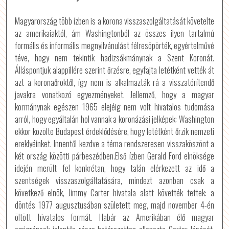
Magyarország több ízben is a korona visszaszolgáltatását követelte
az amerikaiaktól, ám Washingtonból az összes ilyen tartalmú
formális és informális megnyilvánulást félresöpörték, egyértelművé
téve, hogy nem tekintik hadizsákmánynak a Szent Koronát.
Álláspontjuk alappillére szerint őrzésre, egyfajta letétként vették át
azt a koronaőröktől, így nem is alkalmazták rá a visszatérítendő
javakra vonatkozó egyezményeket. Jellemző, hogy a magyar
kormánynak egészen 1965 elejéig nem volt hivatalos tudomása
arról, hogy egyáltalán hol vannak a koronázási jelképek: Washington
ekkor közölte Budapest érdeklődésére, hogy letétként őrzik nemzeti
ereklyéinket. Innentől kezdve a téma rendszeresen visszaköszönt a
két ország közötti párbeszédben.Első ízben Gerald Ford elnöksége
idején merült fel konkrétan, hogy talán elérkezett az idő a
szentségek visszaszolgáltatására, mindezt azonban csak a
következő elnök, Jimmy Carter hivatala alatt követték tettek: a
döntés 1977 augusztusában született meg, majd november 4-én
öltött hivatalos formát. Habár az Amerikában élő magyar