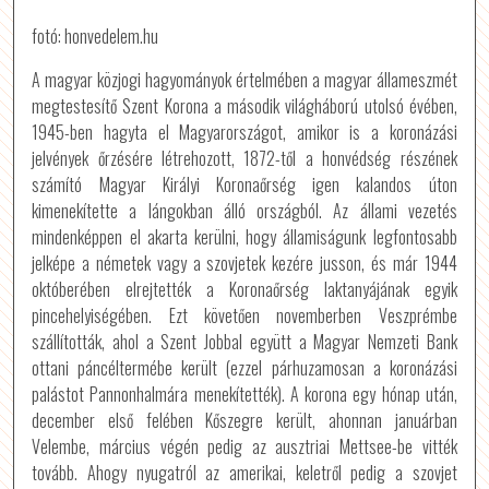
fotó: honvedelem.hu
A magyar közjogi hagyományok értelmében a magyar állameszmét
megtestesítő Szent Korona a második világháború utolsó évében,
1945-ben hagyta el Magyarországot, amikor is a koronázási
jelvények őrzésére létrehozott, 1872-től a honvédség részének
számító Magyar Királyi Koronaőrség igen kalandos úton
kimenekítette a lángokban álló országból. Az állami vezetés
mindenképpen el akarta kerülni, hogy államiságunk legfontosabb
jelképe a németek vagy a szovjetek kezére jusson, és már 1944
októberében elrejtették a Koronaőrség laktanyájának egyik
pincehelyiségében. Ezt követően novemberben Veszprémbe
szállították, ahol a Szent Jobbal együtt a Magyar Nemzeti Bank
ottani páncéltermébe került (ezzel párhuzamosan a koronázási
palástot Pannonhalmára menekítették). A korona egy hónap után,
december első felében Kőszegre került, ahonnan januárban
Velembe, március végén pedig az ausztriai Mettsee-be vitték
tovább. Ahogy nyugatról az amerikai, keletről pedig a szovjet