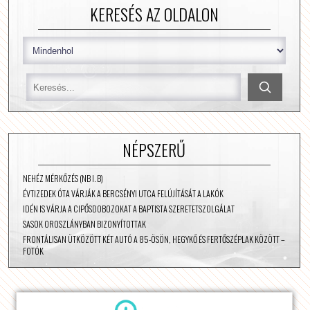
KERESÉS AZ OLDALON
NÉPSZERŰ
NEHÉZ MÉRKŐZÉS (NB I. B)
ÉVTIZEDEK ÓTA VÁRJÁK A BERCSÉNYI UTCA FELÚJÍTÁSÁT A LAKÓK
IDÉN IS VÁRJA A CIPŐSDOBOZOKAT A BAPTISTA SZERETETSZOLGÁLAT
SASOK OROSZLÁNYBAN BIZONYÍTOTTAK
FRONTÁLISAN ÜTKÖZÖTT KÉT AUTÓ A 85-ÖSÖN, HEGYKŐ ÉS FERTŐSZÉPLAK KÖZÖTT –
FOTÓK