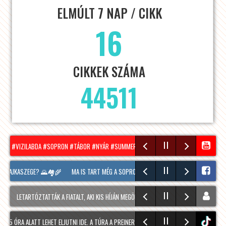
ELMÚLT 7 NAP / CIKK
16
CIKKEK SZÁMA
44511
AN! #VIZILABDA #SOPRON #TÁBOR #NYÁR #SUMMER
HÍRADÓ – 2026.08.05. – SZERD
J PAJKASZEGE? 🌄🏘️🌾
MA IS TART MÉG A SOPRONI BORÜNNEP, 20 ÓRAKOR A HOOLIGA
LETARTÓZTATTÁK A FIATALT, AKI KIS HÍJÁN MEGÖLT EGY 28 ÉVES FÉRFIT SOPRONBAN
5 ÓRA ALATT LEHET ELJUTNI IDE. A TÚRA A PREINER GSCHEID PARKOLÓBÓL INDUL ÉS 105
tiktok