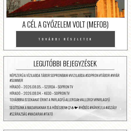
A CÉL A GYŐZELEM VOLT (MEFOB)
TOVÁBBI RÉSZLETEK
LEGUTÓBBI BEJEGYZÉSEK
NÉPSZERŰ A VÍZILABDA TÁBOR SOPRONBAN! #VIZILABDA #SOPRON #TÁBOR #NYÁR
#SUMMER
HÍRADÓ – 2026.08.05. – SZERDA – SOPRON TV
HÍRADÓ – 2026.08.04. – KEDD – SOPRON TV
TOVÁBBRA IS SOKAKAT ÉRINT A PARLAGFŰ-ALLERGIA❗️ #ALLERGY #PARLAGFŰ
SEGÍTSÜNK A MADARAKNAK IS A HŐSÉGBEN❗️🥵🐧🐦 #HŐSÉG #KÁNIKULA #ASZÁLY
#SZÁRAZSÁG #MADARAK #ITATÓ