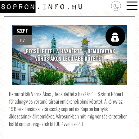
SZEPT
07
„BECSÜLETTEL A HAZÁÉRT” – BEMUTATTÁK
VÖRÖS ÁKOS LEGÚJABB KÖTETÉT
Bemutatták Vörös Ákos „Becsülettel a hazáért” – Szántó Róbert
főhadnagy és vértanú társai emlékének című kötetét. A könyv az
1919-es Tanácsköztársaság soproni és Sopron környéki
áldozatainak állít emléket. Városunkban hét, míg vonzáskörzetében
kettő embert végeztek ki 100 évvel ezelőtt.