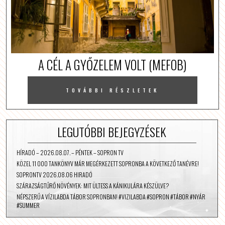
A CÉL A GYŐZELEM VOLT (MEFOB)
TOVÁBBI RÉSZLETEK
LEGUTÓBBI BEJEGYZÉSEK
HÍRADÓ – 2026.08.07. – PÉNTEK – SOPRON TV
KÖZEL 11 000 TANKÖNYV MÁR MEGÉRKEZETT SOPRONBA A KÖVETKEZŐ TANÉVRE!
SOPRONTV 2026.08.06 HIRADÓ
SZÁRAZSÁGTŰRŐ NÖVÉNYEK: MIT ÜLTESS A KÁNIKULÁRA KÉSZÜLVE?
NÉPSZERŰ A VÍZILABDA TÁBOR SOPRONBAN! #VIZILABDA #SOPRON #TÁBOR #NYÁR
#SUMMER