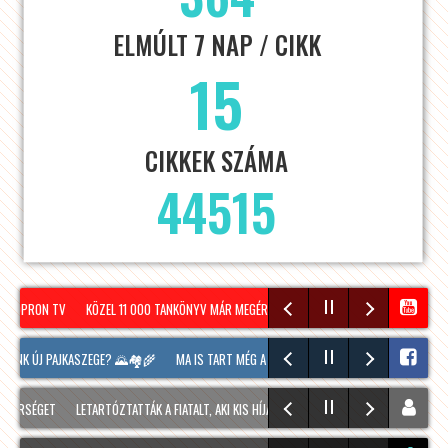
ELMÚLT 7 NAP / CIKK
15
CIKKEK SZÁMA
44515
 SOPRON TV
KÖZEL 11 000 TANKÖNYV MÁR MEGÉRKEZETT SOPRONBA A KÖVETKEZŐ TANÉ
UNK ÚJ PAJKASZEGE? 🌄🏘️🌾
MA IS TART MÉG A SOPRONI BORÜNNEP, 20 ÓRAKOR A HO
ÉRSÉGET
LETARTÓZTATTÁK A FIATALT, AKI KIS HÍJÁN MEGÖLT EGY 28 ÉVES FÉRFIT SOPRO