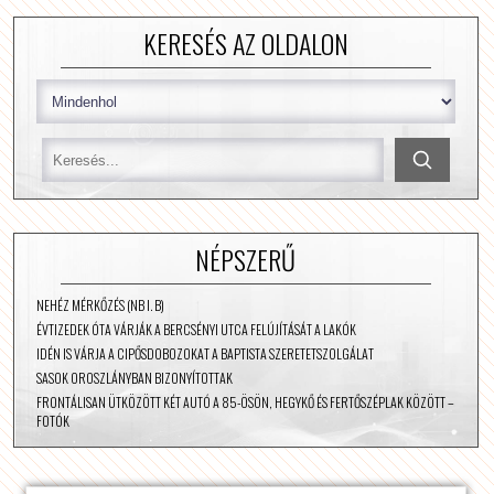
KERESÉS AZ OLDALON
NÉPSZERŰ
NEHÉZ MÉRKŐZÉS (NB I. B)
ÉVTIZEDEK ÓTA VÁRJÁK A BERCSÉNYI UTCA FELÚJÍTÁSÁT A LAKÓK
IDÉN IS VÁRJA A CIPŐSDOBOZOKAT A BAPTISTA SZERETETSZOLGÁLAT
SASOK OROSZLÁNYBAN BIZONYÍTOTTAK
FRONTÁLISAN ÜTKÖZÖTT KÉT AUTÓ A 85-ÖSÖN, HEGYKŐ ÉS FERTŐSZÉPLAK KÖZÖTT –
FOTÓK