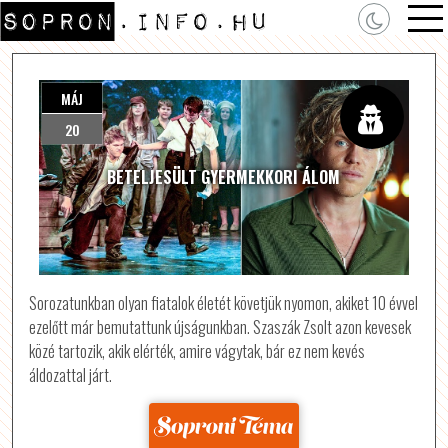
MÁJ
20
BETELJESÜLT GYERMEKKORI ÁLOM
Sorozatunkban olyan fiatalok életét követjük nyomon, akiket 10 évvel
ezelőtt már bemutattunk újságunkban. Szaszák Zsolt azon kevesek
közé tartozik, akik elérték, amire vágytak, bár ez nem kevés
áldozattal járt.
Forrás: sopronitema.hu