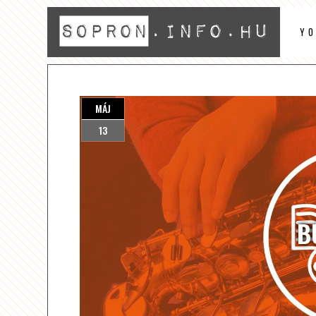
Y
MÁJ
13
B