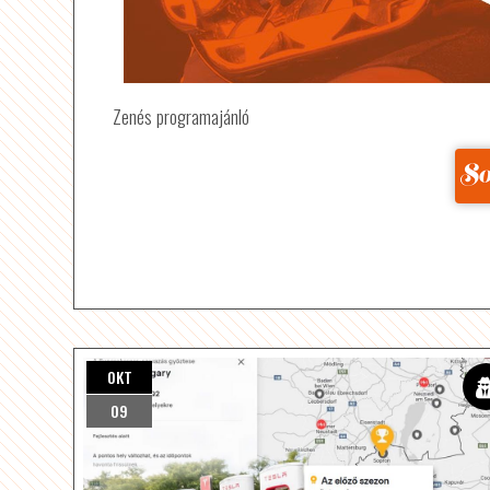
Zenés programajánló
Forr
OKT
09