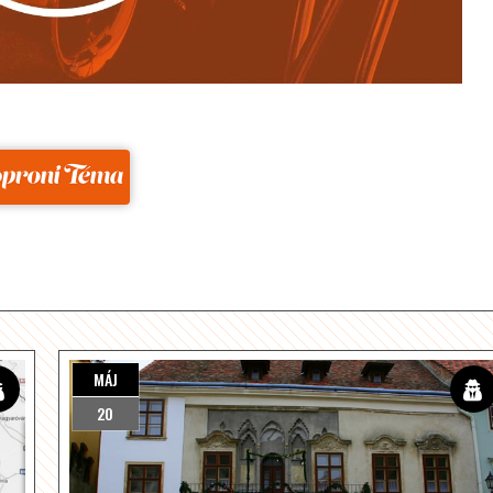
ás: sopronitema.hu
MÁJ
20