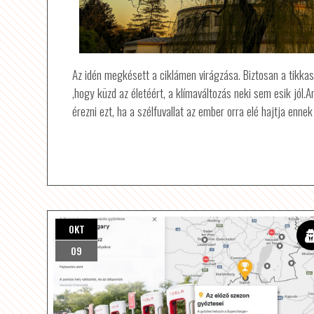
Az idén megkésett a ciklámen virágzása. Biztosan a tikkasz
,hogy küzd az életéért, a klímaváltozás neki sem esik jól.
érezni ezt, ha a szélfuvallat az ember orra elé hajtja enne
OKT
09