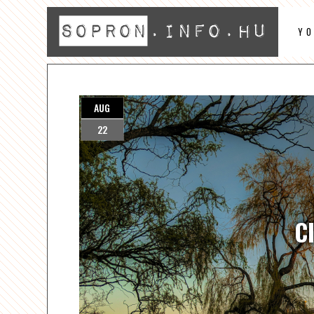
Y
AUG
22
C