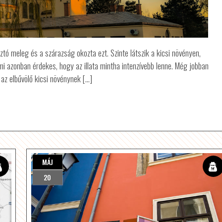
tó meleg és a szárazság okozta ezt. Szinte látszik a kicsi növényen,
Ami azonban érdekes, hogy az illata mintha intenzívebb lenne. Még jobban
k az elbűvölő kicsi növénynek […]
MÁJ
20