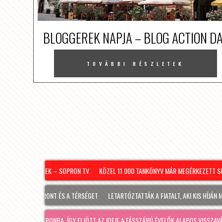
BLOGGEREK NAPJA – BLOG ACTION D
TOVÁBBI RÉSZLETEK
08.07. – PÉNTEK – SOPRON TV
KÖZEL 11 000 TANKÖNYV MÁR MEGÉRKEZETT SOP
M
ÉRINTI SOPRONT ÉS A TÉRSÉGET
LETARTÓZTATTÁK A FIATALT, AKI KIS HÍJÁN MEG
JÓ IDŐ SOPRONBA, ÍGY ELJÖTT AZ IDEJE A FÁSSZÁRÚ ÉVELŐK ALAPOS VISSZAVÁ…
R