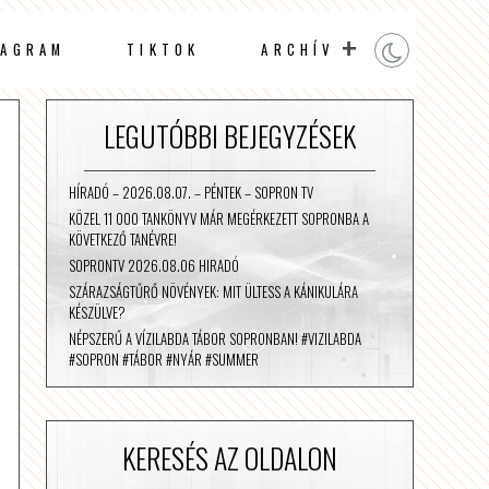
TAGRAM
TIKTOK
ARCHÍV
LEGUTÓBBI BEJEGYZÉSEK
HÍRADÓ – 2026.08.07. – PÉNTEK – SOPRON TV
KÖZEL 11 000 TANKÖNYV MÁR MEGÉRKEZETT SOPRONBA A
KÖVETKEZŐ TANÉVRE!
SOPRONTV 2026.08.06 HIRADÓ
SZÁRAZSÁGTŰRŐ NÖVÉNYEK: MIT ÜLTESS A KÁNIKULÁRA
KÉSZÜLVE?
NÉPSZERŰ A VÍZILABDA TÁBOR SOPRONBAN! #VIZILABDA
#SOPRON #TÁBOR #NYÁR #SUMMER
KERESÉS AZ OLDALON