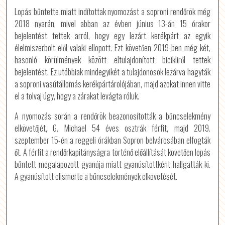
Lopás bűntette miatt indítottak nyomozást a soproni rendőrök még
2018 nyarán, mivel abban az évben június 13-án 15 órakor
bejelentést tettek arról, hogy egy lezárt kerékpárt az egyik
élelmiszerbolt elől valaki ellopott. Ezt követően 2019-ben még két,
hasonló körülmények között eltulajdonított bicikliről tettek
bejelentést. Ez utóbbiak mindegyikét a tulajdonosok lezárva hagyták
a soproni vasútállomás kerékpártárolójában, majd azokat innen vitte
el a tolvaj úgy, hogy a zárakat levágta róluk.
A nyomozás során a rendőrök beazonosították a bűncselekmény
elkövetőjét, G. Michael 54 éves osztrák férfit, majd 2019.
szeptember 15-én a reggeli órákban Sopron belvárosában elfogták
őt. A férfit a rendőrkapitányságra történő előállítását követően lopás
bűntett megalapozott gyanúja miatt gyanúsítottként hallgatták ki.
A gyanúsított elismerte a bűncselekmények elkövetését.