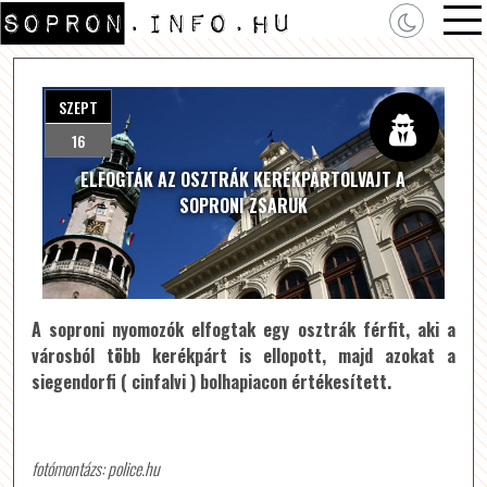
SZEPT
16
ELFOGTÁK AZ OSZTRÁK KERÉKPÁRTOLVAJT A
SOPRONI ZSARUK
A soproni nyomozók elfogtak egy osztrák férfit, aki a
városból több kerékpárt is ellopott, majd azokat a
siegendorfi ( cinfalvi ) bolhapiacon értékesített.
fotómontázs: police.hu