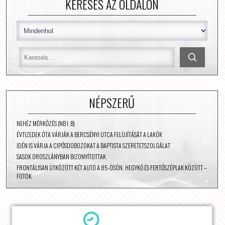
KERESÉS AZ OLDALON
NÉPSZERŰ
NEHÉZ MÉRKŐZÉS (NB I. B)
ÉVTIZEDEK ÓTA VÁRJÁK A BERCSÉNYI UTCA FELÚJÍTÁSÁT A LAKÓK
IDÉN IS VÁRJA A CIPŐSDOBOZOKAT A BAPTISTA SZERETETSZOLGÁLAT
SASOK OROSZLÁNYBAN BIZONYÍTOTTAK
FRONTÁLISAN ÜTKÖZÖTT KÉT AUTÓ A 85-ÖSÖN, HEGYKŐ ÉS FERTŐSZÉPLAK KÖZÖTT –
FOTÓK