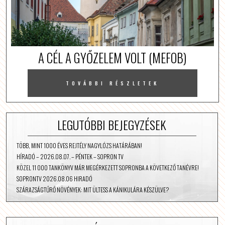
A CÉL A GYŐZELEM VOLT (MEFOB)
TOVÁBBI RÉSZLETEK
LEGUTÓBBI BEJEGYZÉSEK
TÖBB, MINT 1000 ÉVES REJTÉLY NAGYLÓZS HATÁRÁBAN!
HÍRADÓ – 2026.08.07. – PÉNTEK – SOPRON TV
KÖZEL 11 000 TANKÖNYV MÁR MEGÉRKEZETT SOPRONBA A KÖVETKEZŐ TANÉVRE!
SOPRONTV 2026.08.06 HIRADÓ
SZÁRAZSÁGTŰRŐ NÖVÉNYEK: MIT ÜLTESS A KÁNIKULÁRA KÉSZÜLVE?