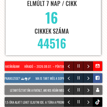
ELMÚLT 7 NAP / CIKK
16
CIKKEK SZÁMA
44516
ZS HATÁRÁBAN!
HÍRADÓ – 2026.08.07. – PÉNTEK – SOPRON TV
KÖZEL 11 000 TAN
ÚJ PAJKASZEGE? 🌄🏘️🌾
MA IS TART MÉG A SOPRONI BORÜNNEP, 20 ÓRAKOR A HOOLIG
LETARTÓZTATTÁK A FIATALT, AKI KIS HÍJÁN MEGÖLT EGY 28 ÉVES FÉRFIT SOPRONBAN
1,5 ÓRA ALATT LEHET ELJUTNI IDE. A TÚRA A PREINER GSCHEID PARKOLÓBÓL INDUL ÉS 1
tiktok