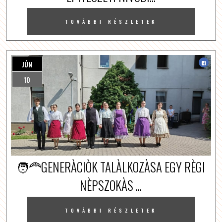
TOVÁBBI RÉSZLETEK
JÚN
10
🧑‍🦰GENERÀCIÒK TALÀLKOZÀSA EGY RÈGI
NÈPSZOKÀS ...
TOVÁBBI RÉSZLETEK