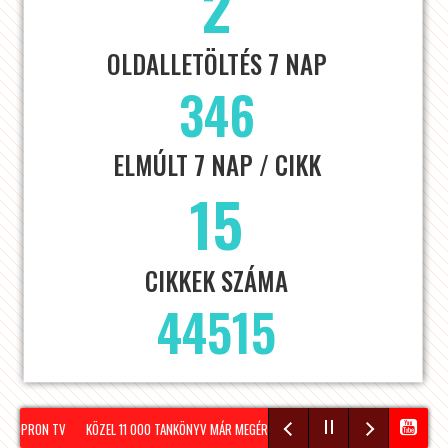
2
OLDALLETÖLTÉS 7 NAP
346
ELMÚLT 7 NAP / CIKK
15
CIKKEK SZÁMA
44515
 SOPRON TV
KÖZEL 11 000 TANKÖNYV MÁR MEGÉRKEZETT SOPRONBA A KÖVETKEZŐ TANÉ