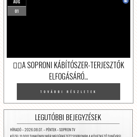
AUG
01
👮‍♀️A SOPRONI KÁBÍTÓSZER-TERJESZTŐK
ELFOGÁSÁRÓ...
TOVÁBBI RÉSZLETEK
LEGUTÓBBI BEJEGYZÉSEK
HÍRADÓ – 2026.08.07. – PÉNTEK – SOPRON TV
KÖZEL 11 000 TANKÖNYV MÁR MEGÉRKEZETT SOPRONBA A KÖVETKEZŐ TANÉVRE!