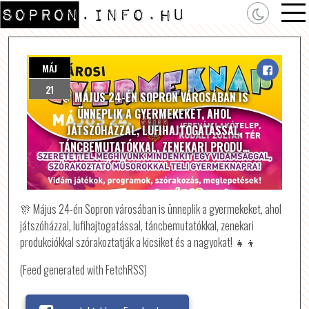
MÁJ
21
🎊 MÁJUS 24-ÉN SOPRON VÁROSÁBAN IS
ÜNNEPLIK A GYERMEKEKET, AHOL
JÁTSZÓHÁZZAL, LUFIHAJTOGATÁSSAL,
TÁNCBEMUTATÓKKAL, ZENEKARI PRODU…
🎊 Május 24-én Sopron városában is ünneplik a gyermekeket, ahol
játszóházzal, lufihajtogatással, táncbemutatókkal, zenekari
produkciókkal szórakoztatják a kicsiket és a nagyokat! 👧👦
(Feed generated with FetchRSS)