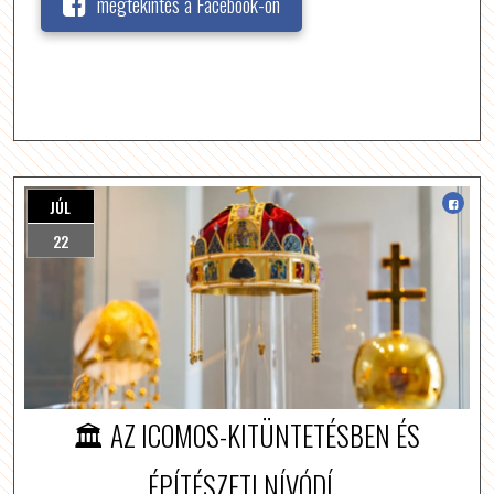
megtekintés a Facebook-on
JÚL
22
🏛️ AZ ICOMOS-KITÜNTETÉSBEN ÉS
ÉPÍTÉSZETI NÍVÓDÍ...