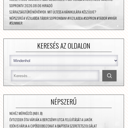
SOPRONTV 2026.08.06 HIRADÓ
SZÁRAZSÁGTŰRŐ NÖVÉNYEK: MIT ÜLTESS A KÁNIKULÁRA KÉSZÜLVE?
NÉPSZERŰ A VÍZILABDA TÁBOR SOPRONBAN! #VIZILABDA #SOPRON #TÁBOR #NYÁR
#SUMMER
KERESÉS AZ OLDALON
NÉPSZERŰ
NEHÉZ MÉRKŐZÉS (NB I. B)
ÉVTIZEDEK ÓTA VÁRJÁK A BERCSÉNYI UTCA FELÚJÍTÁSÁT A LAKÓK
IDÉN IS VÁRJA A CIPŐSDOBOZOKAT A BAPTISTA SZERETETSZOLGÁLAT