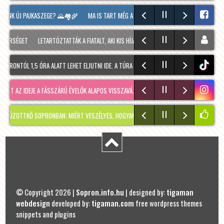
LUNK ÚJ PAJKASZEGE? 🌄🏘️🌾
MA IS TART MÉG A SOPRONI BORÜNNEP, 20 ÓRAKOR A HO
ÉRSÉGET
LETARTÓZTATTÁK A FIATALT, AKI KIS HÍJÁN MEGÖLT EGY 28 ÉVES FÉRFIT SOPRO
RONTÓL 1,5 ÓRA ALATT LEHET ELJUTNI IDE. A TÚRA A PREINER GSCHEID PARKOLÓBÓL IND
tiktok
T AZ IDEJE A FÁSSZÁRÚ ÉVELŐK ALAPOS VISSZAVÁ…
RÉGMÚLT KIRAKATA, AMÉLIE MÓDRA
OTTKŐ SOPRONBAN: MIÉRT VESZÉLYES, HOGYAN KERÜLHETETT IDE, ÉS MIKOR SZABADUL F
© Copyright 2026 |
Sopron.info.hu
| designed by:
tigaman
webdesign
developed by:
tigaman.com
free wordpress themes
snippets and plugins