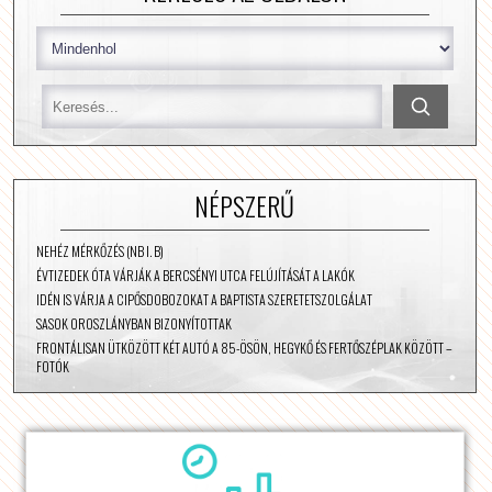
NÉPSZERŰ
NEHÉZ MÉRKŐZÉS (NB I. B)
ÉVTIZEDEK ÓTA VÁRJÁK A BERCSÉNYI UTCA FELÚJÍTÁSÁT A LAKÓK
IDÉN IS VÁRJA A CIPŐSDOBOZOKAT A BAPTISTA SZERETETSZOLGÁLAT
SASOK OROSZLÁNYBAN BIZONYÍTOTTAK
FRONTÁLISAN ÜTKÖZÖTT KÉT AUTÓ A 85-ÖSÖN, HEGYKŐ ÉS FERTŐSZÉPLAK KÖZÖTT –
FOTÓK