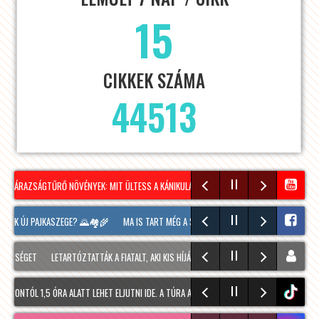
15
CIKKEK SZÁMA
44513
ZÁRAZSÁGTŰRŐ NÖVÉNYEK: MIT ÜLTESS A KÁNIKULÁRA KÉSZÜLVE?
NÉPSZERŰ A VÍZIL
UNK ÚJ PAJKASZEGE? 🌄🏘️🌾
MA IS TART MÉG A SOPRONI BORÜNNEP, 20 ÓRAKOR A HOO
RSÉGET
LETARTÓZTATTÁK A FIATALT, AKI KIS HÍJÁN MEGÖLT EGY 28 ÉVES FÉRFIT SOPRON
ONTÓL 1,5 ÓRA ALATT LEHET ELJUTNI IDE. A TÚRA A PREINER GSCHEID PARKOLÓBÓL INDUL
tiktok