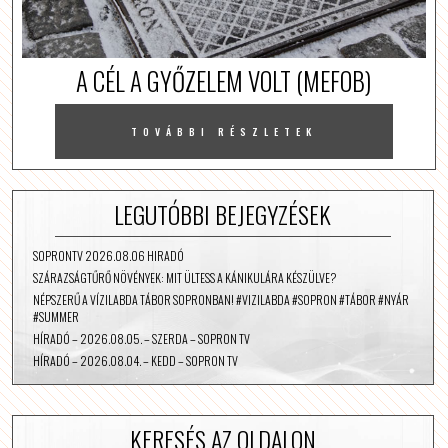
A CÉL A GYŐZELEM VOLT (MEFOB)
TOVÁBBI RÉSZLETEK
LEGUTÓBBI BEJEGYZÉSEK
SOPRONTV 2026.08.06 HIRADÓ
SZÁRAZSÁGTŰRŐ NÖVÉNYEK: MIT ÜLTESS A KÁNIKULÁRA KÉSZÜLVE?
NÉPSZERŰ A VÍZILABDA TÁBOR SOPRONBAN! #VIZILABDA #SOPRON #TÁBOR #NYÁR
#SUMMER
HÍRADÓ – 2026.08.05. – SZERDA – SOPRON TV
HÍRADÓ – 2026.08.04. – KEDD – SOPRON TV
KERESÉS AZ OLDALON