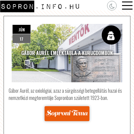
JÚN
17
GÁBOR AURÉL EMLÉKTÁBLA A KURUCDOMBON
Gábor Aurél, az oxiológiai, azaz a sürgősségi betegellátás hazai és
nemzetközi megteremtője Sopronban született 1923-ban.
Forrás: sopronitema.hu