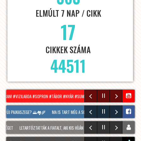
ELMÚLT 7 NAP / CIKK
17
CIKKEK SZÁMA
44511
ONBAN! #VIZILABDA #SOPRON #TÁBOR #NYÁR #SUMMER
HÍRADÓ – 2026.08.05. – SZ
K ÚJ PAJKASZEGE? 🌄🏘️🌾
MA IS TART MÉG A SOPRONI BORÜNNEP, 20 ÓRAKOR A HOOL
ÉGET
LETARTÓZTATTÁK A FIATALT, AKI KIS HÍJÁN MEGÖLT EGY 28 ÉVES FÉRFIT SOPRONB