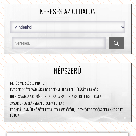
KERESÉS AZ OLDALON
NÉPSZERŰ
NEHÉZ MÉRKŐZÉS (NB I. B)
ÉVTIZEDEK ÓTA VÁRJÁK A BERCSÉNYI UTCA FELÚJÍTÁSÁT A LAKÓK
IDÉN IS VÁRJA A CIPŐSDOBOZOKAT A BAPTISTA SZERETETSZOLGÁLAT
SASOK OROSZLÁNYBAN BIZONYÍTOTTAK
FRONTÁLISAN ÜTKÖZÖTT KÉT AUTÓ A 85-ÖSÖN, HEGYKŐ ÉS FERTŐSZÉPLAK KÖZÖTT –
FOTÓK