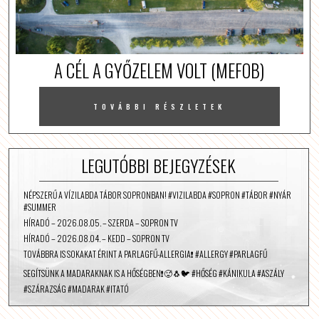
A CÉL A GYŐZELEM VOLT (MEFOB)
TOVÁBBI RÉSZLETEK
LEGUTÓBBI BEJEGYZÉSEK
NÉPSZERŰ A VÍZILABDA TÁBOR SOPRONBAN! #VIZILABDA #SOPRON #TÁBOR #NYÁR
#SUMMER
HÍRADÓ – 2026.08.05. – SZERDA – SOPRON TV
HÍRADÓ – 2026.08.04. – KEDD – SOPRON TV
TOVÁBBRA IS SOKAKAT ÉRINT A PARLAGFŰ-ALLERGIA❗️ #ALLERGY #PARLAGFŰ
SEGÍTSÜNK A MADARAKNAK IS A HŐSÉGBEN❗️🥵🐧🐦 #HŐSÉG #KÁNIKULA #ASZÁLY
#SZÁRAZSÁG #MADARAK #ITATÓ