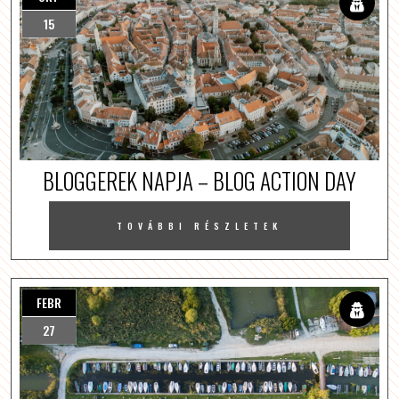
15
BLOGGEREK NAPJA – BLOG ACTION DAY
TOVÁBBI RÉSZLETEK
FEBR
27