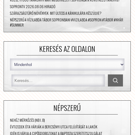
SOPRONTV 2026.08.06 HIRADÓ
SZÁRAZSÁGTŰRŐ NÖVÉNYEK: MIT ÜLTESS A KÁNIKULÁRA KÉSZÜLVE?
NÉPSZERŰ A VÍZILABDA TÁBOR SOPRONBAN! #VIZILABDA #SOPRON #TÁBOR #NYÁR
#SUMMER
KERESÉS AZ OLDALON
NÉPSZERŰ
NEHÉZ MÉRKŐZÉS (NB I. B)
ÉVTIZEDEK ÓTA VÁRJÁK A BERCSÉNYI UTCA FELÚJÍTÁSÁT A LAKÓK
IDÉN IS VÁRJA A CIPŐSDOBOZOKAT A BAPTISTA SZERETETSZOLGÁLAT