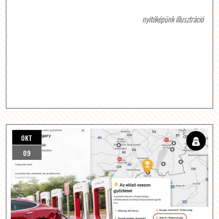
nyitóképünk illusztráció
OKT
09