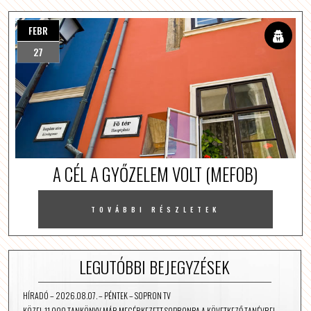
FEBR
27
A CÉL A GYŐZELEM VOLT (MEFOB)
TOVÁBBI RÉSZLETEK
LEGUTÓBBI BEJEGYZÉSEK
HÍRADÓ – 2026.08.07. – PÉNTEK – SOPRON TV
KÖZEL 11 000 TANKÖNYV MÁR MEGÉRKEZETT SOPRONBA A KÖVETKEZŐ TANÉVRE!