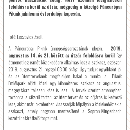
feloldásra kerül az útzár, mégpedig a közelgő Páneurópai
Piknik jubileumi évfordulója kapcsán.
fotó: Leczovics Zsolt
A Páneurópai Piknik ünnepségsorozatának idején,
2019.
augusztus 14. és 21. között az útzár feloldásra kerül
, így
átmenetileg ismét közlekedésre alkalmas lesz a szakasz, egészen
2019. augusztus 21. reggel 08.00 óráig. Úgy tudjuk egyébként jól
és az ütemterveknek megfelelően halad a munka, a Piknik
Emlékpark előtti közel egy kilométeres szakasz az augusztusi
megnyitásra teljesen kész is lesz. A tervek szerint amennyiben
továbbra is sikerül tartani az ütemtervet és az időjárás is kedvező
lesz, akkor már októberben visszaadják félpályán a közlekedőknek a
szakaszt, amely nagyban mentesítené a Sopron-Klingenbach
közötti határátkelő forgalmát.