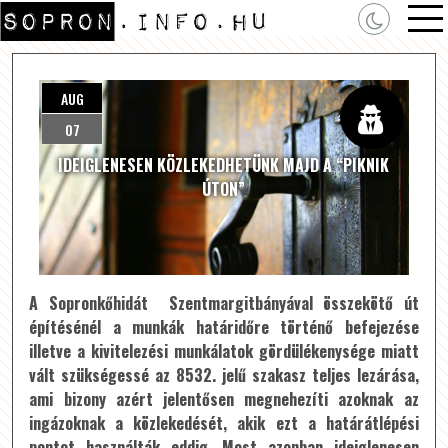
AUG
07
IDEIGLENESEN KÖZLEKEDHETÜNK MAJD A “PIKNIK
ÚTON”
A Sopronkőhidát Szentmargitbányával összekötő út
építésénél a munkák határidőre történő befejezése
illetve a kivitelezési munkálatok gördülékenysége miatt
vált szükségessé az 8532. jelű szakasz teljes lezárása,
ami bizony azért jelentősen megnehezíti azoknak az
ingázoknak a közlekedését, akik ezt a határátlépési
pontot használták eddig. Most azonban ideiglenesen