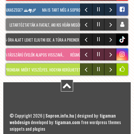
PAJKASZEGE? 🌄🏘️🌾
MA IS TART MÉG A SOPRONI BORÜNNEP, 20 ÓRAKOR A HOOLIGAN
LETARTÓZTATTÁK A FIATALT, AKI KIS HÍJÁN MEGÖLT EGY 28 ÉVES FÉRFIT SOPRONBAN
E
 ÓRA ALATT LEHET ELJUTNI IDE. A TÚRA A PREINER GSCHEID PARKOLÓBÓL INDUL ÉS 1050 
tiktok
A FÁSSZÁRÚ ÉVELŐK ALAPOS VISSZAVÁ…
RÉGMÚLT KIRAKATA, AMÉLIE MÓDRA
TÉLEN IS 
BAN: MIÉRT VESZÉLYES, HOGYAN KERÜLHETETT IDE, ÉS MIKOR SZABADUL FEL?
PÁR N
© Copyright 2026 |
Sopron.info.hu
| designed by:
tigaman
webdesign
developed by:
tigaman.com
free wordpress themes
snippets and plugins