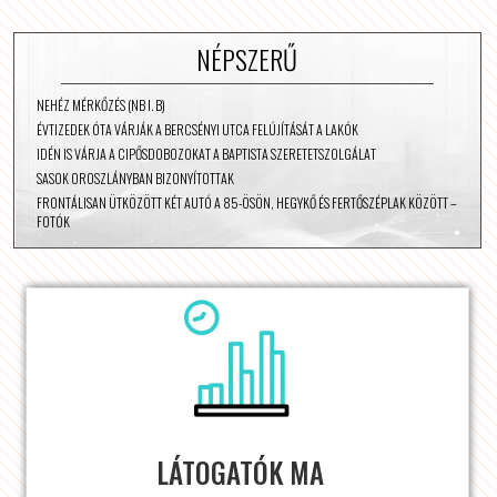
NÉPSZERŰ
NEHÉZ MÉRKŐZÉS (NB I. B)
ÉVTIZEDEK ÓTA VÁRJÁK A BERCSÉNYI UTCA FELÚJÍTÁSÁT A LAKÓK
IDÉN IS VÁRJA A CIPŐSDOBOZOKAT A BAPTISTA SZERETETSZOLGÁLAT
SASOK OROSZLÁNYBAN BIZONYÍTOTTAK
FRONTÁLISAN ÜTKÖZÖTT KÉT AUTÓ A 85-ÖSÖN, HEGYKŐ ÉS FERTŐSZÉPLAK KÖZÖTT –
FOTÓK
LÁTOGATÓK MA