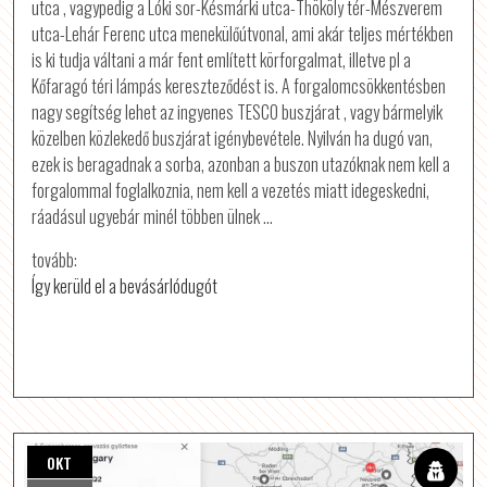
utca , vagypedig a Lóki sor-Késmárki utca-Thököly tér-Mészverem
utca-Lehár Ferenc utca menekülőútvonal, ami akár teljes mértékben
is ki tudja váltani a már fent említett körforgalmat, illetve pl a
Kőfaragó téri lámpás kereszteződést is. A forgalomcsökkentésben
nagy segítség lehet az ingyenes TESCO buszjárat , vagy bármelyik
közelben közlekedő buszjárat igénybevétele. Nyilván ha dugó van,
ezek is beragadnak a sorba, azonban a buszon utazóknak nem kell a
forgalommal foglalkoznia, nem kell a vezetés miatt idegeskedni,
ráadásul ugyebár minél többen ülnek …
tovább:
Így kerüld el a bevásárlódugót
OKT