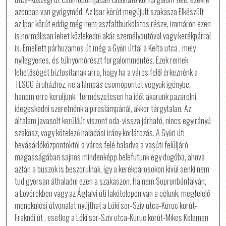
azonban van gyógymód. Az Ipar körút megújult szakasza Elkészült
az Ipar körút eddig még nem aszfaltburkolatos része, immáron ezen
is normálisan lehet közlekedni akár személyautóval vagy kerékpárral
is. Emellett párhuzamos út még a Győri úttal a Kelta utca , mely
nyílegyenes, és túlnyomórészt forgalommentes. Ezek remek
lehetőséget biztosítanak arra, hogy ha a város felől érkeznénk a
TESCO áruházhoz, ne a lámpás csomópontot vegyük igénybe,
hanem erre kerüljünk. Természetesen ha időt akarunk pazarolni,
idegeskedni szeretnénk a piroslámpánál, akkor tárgytalan. Az
általam javasolt kerülőút viszont oda-vissza járható, nincs egyirányú
szakasz, vagy kötelező haladási irány korlátozás. A Győri úti
bevásárlóközpontoktól a város felé haladva a vasúti felüljáró
magasságában sajnos mindenképp belefutunk egy dugóba, ahova
aztán a buszok is beszorulnak, így a kerékpárosokon kívül senki nem
tud gyorsan áthaladni ezen a szakaszon. Ha nem Sopronbánfalván,
a Lövérekben vagy az Ágfalvi úti lakótelepen van a célunk, megfelelő
menekülési útvonalat nyújthat a Lóki sor-Szív utca-Kuruc körút-
Fraknói út , esetleg a Lóki sor-Szív utca-Kuruc körút-Mikes Kelemen