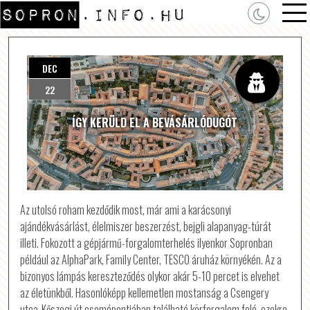
DEC
22
ÍGY KERÜLD EL A BEVÁSÁRLÓDUGÓT
Az utolsó roham kezdődik most, már ami a karácsonyi
ajándékvásárlást, élelmiszer beszerzést, bejgli alapanyag-túrát
illeti. Fokozott a gépjármű-forgalomterhelés ilyenkor Sopronban
például az AlphaPark, Family Center, TESCO áruház környékén. Az a
bizonyos lámpás kereszteződés olykor akár 5-10 percet is elvehet
az életünkből. Hasonlóképp kellemetlen mostanság a Csengery
utca-Kőszegi út csomópontjában található körforgalom felé, ezekre