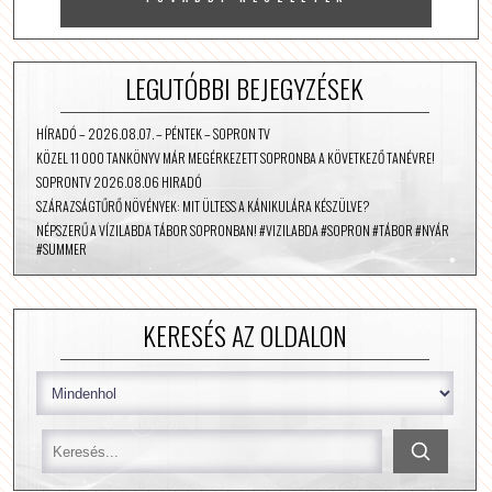
LEGUTÓBBI BEJEGYZÉSEK
HÍRADÓ – 2026.08.07. – PÉNTEK – SOPRON TV
KÖZEL 11 000 TANKÖNYV MÁR MEGÉRKEZETT SOPRONBA A KÖVETKEZŐ TANÉVRE!
SOPRONTV 2026.08.06 HIRADÓ
SZÁRAZSÁGTŰRŐ NÖVÉNYEK: MIT ÜLTESS A KÁNIKULÁRA KÉSZÜLVE?
NÉPSZERŰ A VÍZILABDA TÁBOR SOPRONBAN! #VIZILABDA #SOPRON #TÁBOR #NYÁR
#SUMMER
KERESÉS AZ OLDALON