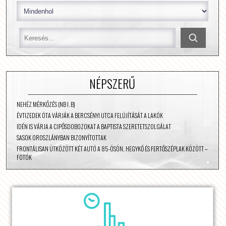
NÉPSZERŰ
NEHÉZ MÉRKŐZÉS (NB I. B)
ÉVTIZEDEK ÓTA VÁRJÁK A BERCSÉNYI UTCA FELÚJÍTÁSÁT A LAKÓK
IDÉN IS VÁRJA A CIPŐSDOBOZOKAT A BAPTISTA SZERETETSZOLGÁLAT
SASOK OROSZLÁNYBAN BIZONYÍTOTTAK
FRONTÁLISAN ÜTKÖZÖTT KÉT AUTÓ A 85-ÖSÖN, HEGYKŐ ÉS FERTŐSZÉPLAK KÖZÖTT –
FOTÓK