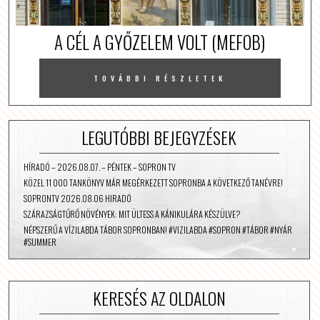
A CÉL A GYŐZELEM VOLT (MEFOB)
TOVÁBBI RÉSZLETEK
LEGUTÓBBI BEJEGYZÉSEK
HÍRADÓ – 2026.08.07. – PÉNTEK – SOPRON TV
KÖZEL 11 000 TANKÖNYV MÁR MEGÉRKEZETT SOPRONBA A KÖVETKEZŐ TANÉVRE!
SOPRONTV 2026.08.06 HIRADÓ
SZÁRAZSÁGTŰRŐ NÖVÉNYEK: MIT ÜLTESS A KÁNIKULÁRA KÉSZÜLVE?
NÉPSZERŰ A VÍZILABDA TÁBOR SOPRONBAN! #VIZILABDA #SOPRON #TÁBOR #NYÁR
#SUMMER
KERESÉS AZ OLDALON