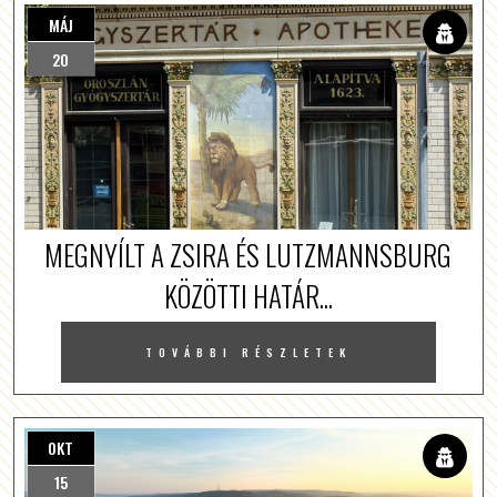
MÁJ
20
MEGNYÍLT A ZSIRA ÉS LUTZMANNSBURG
KÖZÖTTI HATÁR...
TOVÁBBI RÉSZLETEK
OKT
15