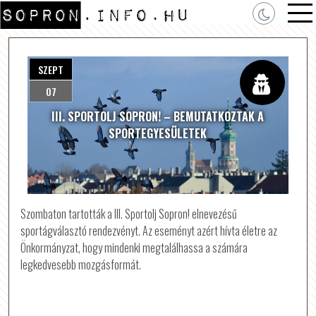
SZEPT
07
III. SPORTOLJ SOPRON! – BEMUTATKOZTAK A
SPORTEGYESÜLETEK
Szombaton tartották a III. Sportolj Sopron! elnevezésű
sportágválasztó rendezvényt. Az eseményt azért hívta életre az
Önkormányzat, hogy mindenki megtalálhassa a számára
legkedvesebb mozgásformát.