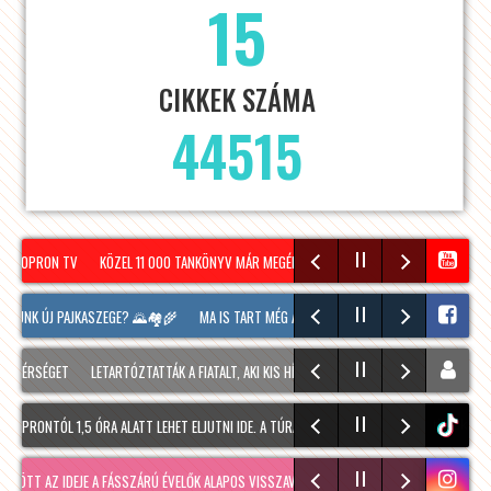
15
CIKKEK SZÁMA
44515
 SOPRON TV
KÖZEL 11 000 TANKÖNYV MÁR MEGÉRKEZETT SOPRONBA A KÖVETKEZŐ TAN
LUNK ÚJ PAJKASZEGE? 🌄🏘️🌾
MA IS TART MÉG A SOPRONI BORÜNNEP, 20 ÓRAKOR A H
TÉRSÉGET
LETARTÓZTATTÁK A FIATALT, AKI KIS HÍJÁN MEGÖLT EGY 28 ÉVES FÉRFIT SOPR
PRONTÓL 1,5 ÓRA ALATT LEHET ELJUTNI IDE. A TÚRA A PREINER GSCHEID PARKOLÓBÓL IN
tiktok
ÖTT AZ IDEJE A FÁSSZÁRÚ ÉVELŐK ALAPOS VISSZAVÁ…
RÉGMÚLT KIRAKATA, AMÉLIE MÓDRA