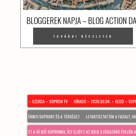
BLOGGEREK NAPJA – BLOG ACTION D
TOVÁBBI RÉSZLETEK
– 2026.08.05. – SZERDA – SOPRON TV
HÍRADÓ – 2026.08.04. – KEDD – SOPRON
ÚTVONAL IS ÉRINTI SOPRONT ÉS A TÉRSÉGET
LETARTÓZTATTÁK A FIATALT, AKI KI
#HONGR
MEGÉRKEZETT A JÓ IDŐ SOPRONBA, ÍGY ELJÖTT AZ IDEJE A FÁSSZÁRÚ ÉVELŐK ALAPOS