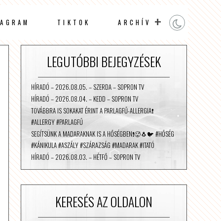
TAGRAM
TIKTOK
ARCHÍV
LEGUTÓBBI BEJEGYZÉSEK
HÍRADÓ – 2026.08.05. – SZERDA – SOPRON TV
HÍRADÓ – 2026.08.04. – KEDD – SOPRON TV
TOVÁBBRA IS SOKAKAT ÉRINT A PARLAGFŰ-ALLERGIA❗️
#ALLERGY #PARLAGFŰ
SEGÍTSÜNK A MADARAKNAK IS A HŐSÉGBEN❗️🥵🐧🐦 #HŐSÉG
#KÁNIKULA #ASZÁLY #SZÁRAZSÁG #MADARAK #ITATÓ
HÍRADÓ – 2026.08.03. – HÉTFŐ – SOPRON TV
KERESÉS AZ OLDALON