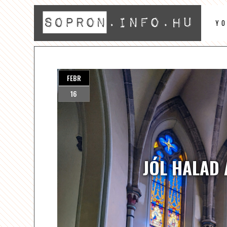
Y
FEBR
16
JÓL HALAD 