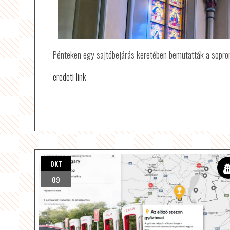
Pénteken egy sajtóbejárás keretében bemutatták a soproni
eredeti link
OKT
09