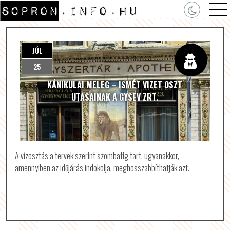
JÚL
25
KÁNIKULAI MELEG – ISMÉT VIZET OSZT
UTASAINAK A GYSEV ZRT.
A vízosztás a tervek szerint szombatig tart, ugyanakkor,
amennyiben az időjárás indokolja, meghosszabbíthatják azt.