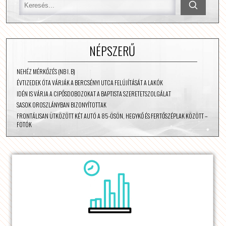
NÉPSZERŰ
NEHÉZ MÉRKŐZÉS (NB I. B)
ÉVTIZEDEK ÓTA VÁRJÁK A BERCSÉNYI UTCA FELÚJÍTÁSÁT A LAKÓK
IDÉN IS VÁRJA A CIPŐSDOBOZOKAT A BAPTISTA SZERETETSZOLGÁLAT
SASOK OROSZLÁNYBAN BIZONYÍTOTTAK
FRONTÁLISAN ÜTKÖZÖTT KÉT AUTÓ A 85-ÖSÖN, HEGYKŐ ÉS FERTŐSZÉPLAK KÖZÖTT –
FOTÓK