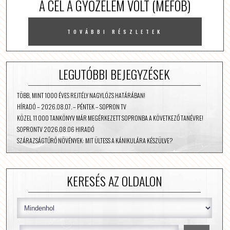
A CÉL A GYŐZELEM VOLT (MEFOB)
TOVÁBBI RÉSZLETEK
LEGUTÓBBI BEJEGYZÉSEK
TÖBB, MINT 1000 ÉVES REJTÉLY NAGYLÓZS HATÁRÁBAN!
HÍRADÓ – 2026.08.07. – PÉNTEK – SOPRON TV
KÖZEL 11 000 TANKÖNYV MÁR MEGÉRKEZETT SOPRONBA A KÖVETKEZŐ TANÉVRE!
SOPRONTV 2026.08.06 HIRADÓ
SZÁRAZSÁGTŰRŐ NÖVÉNYEK: MIT ÜLTESS A KÁNIKULÁRA KÉSZÜLVE?
KERESÉS AZ OLDALON