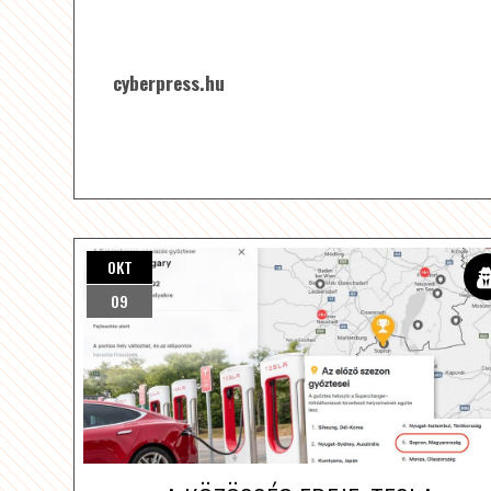
cyberpress.hu
OKT
09