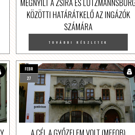
MEGNYÍLT A ZSIRA ÉS LUTZMANNSBUR
KÖZÖTTI HATÁRÁTKELŐ AZ INGÁZÓK
SZÁMÁRA
TOVÁBBI RÉSZLETEK
FEBR
27
AY
A CÉL A GYŐZELEM VOLT (MEFOB)