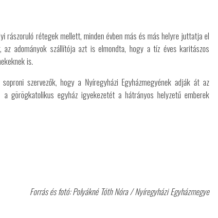
lyi rászoruló rétegek mellett, minden évben más és más helyre juttatja el
, az adományok szállítója azt is elmondta, hogy a tíz éves karitászos
ekeknek is.
 soproni szervezők, hogy a Nyíregyházi Egyházmegyének adják át az
és a görögkatolikus egyház igyekezetét a hátrányos helyzetű emberek
Forrás és fotó: Polyákné Tóth Nóra /
Nyíregyházi Egyházmegye