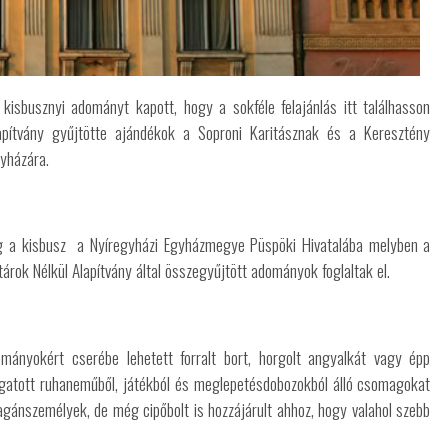
sbusznyi adományt kapott, hogy a sokféle felajánlás itt találhasson
pítvány gyűjtötte ajándékok a Soproni Karitásznak és a Keresztény
yházára.
 a kisbusz a Nyíregyházi Egyházmegye Püspöki Hivatalába melyben a
tárok Nélkül Alapítvány által összegyűjtött adományok foglaltak el.
mányokért cserébe lehetett forralt bort, horgolt angyalkát vagy épp
ogatott ruhaneműből, játékból és meglepetésdobozokból álló csomagokat
agánszemélyek, de még cipőbolt is hozzájárult ahhoz, hogy valahol szebb