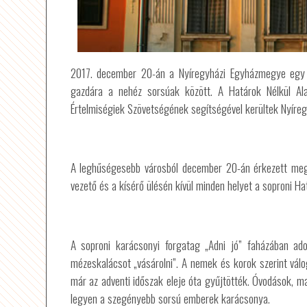
2017. december 20-án a Nyíregyházi Egyházmegye egy ki
gazdára a nehéz sorsúak között. A Határok Nélkül Ala
Értelmiségiek Szövetségének segítségével kerültek Nyíreg
A leghűségesebb városból december 20-án érkezett meg
vezető és a kísérő ülésén kívül minden helyet a soproni Ha
A soproni karácsonyi forgatag „Adni jó” faházában ado
mézeskalácsot „vásárolni”. A nemek és korok szerint vál
már az adventi időszak eleje óta gyűjtötték. Óvodások, m
legyen a szegényebb sorsú emberek karácsonya.