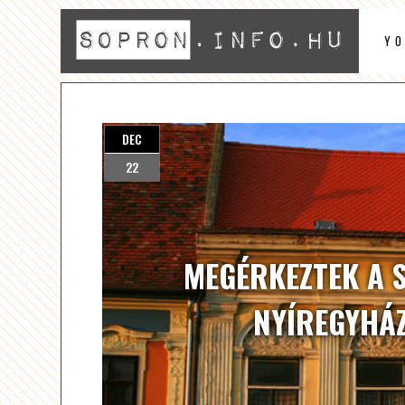
Y
DEC
22
MEGÉRKEZTEK A 
NYÍREGYHÁ