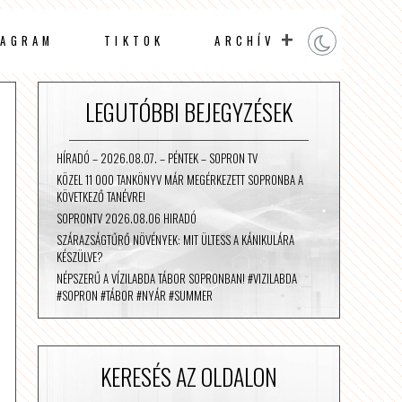
TAGRAM
TIKTOK
ARCHÍV
LEGUTÓBBI BEJEGYZÉSEK
HÍRADÓ – 2026.08.07. – PÉNTEK – SOPRON TV
KÖZEL 11 000 TANKÖNYV MÁR MEGÉRKEZETT SOPRONBA A
KÖVETKEZŐ TANÉVRE!
SOPRONTV 2026.08.06 HIRADÓ
SZÁRAZSÁGTŰRŐ NÖVÉNYEK: MIT ÜLTESS A KÁNIKULÁRA
KÉSZÜLVE?
NÉPSZERŰ A VÍZILABDA TÁBOR SOPRONBAN! #VIZILABDA
#SOPRON #TÁBOR #NYÁR #SUMMER
KERESÉS AZ OLDALON