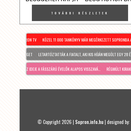
TOVÁBBI RÉSZLETEK
ÉNTEK – SOPRON TV
KÖZEL 11 000 TANKÖNYV MÁR MEGÉRKEZETT SOPRONBA A KÖ
MINDENKI EZT T
LETARTÓZTATTÁK A FIATALT, AKI KIS HÍJÁN MEGÖLT EGY 28 ÉVES 
ELJÖTT AZ IDEJE A FÁSSZÁRÚ ÉVELŐK ALAPOS VISSZAVÁ…
RÉGMÚLT KIRAKATA, AM
© Copyright 2026 |
Sopron.info.hu
| designed by: