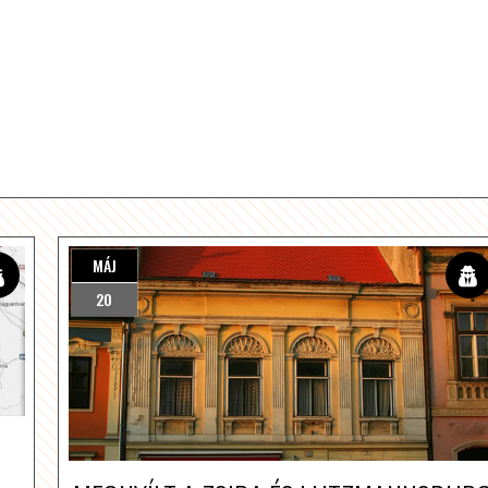
MÁJ
20