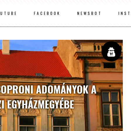
OUTUBE
FACEBOOK
NEWSBOT
INS
SOPRONI ADOMÁNYOK A
ZI EGYHÁZMEGYÉBE