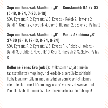
Soproni Darazsak Akadémia „B” – Kecskeméti KA 27-83
(5-18, 9-24, 7-20, 6-19)
SDA: Egresits R. 2, Egresits V. 3, Kovács -, Rokob 2, Hawkins 2,
Bándli 1, Grubits -, Novotnik 4, Cser 6, Hipságh 2, Székely 3, Pallag 2
Soproni Darazsak Akadémia „B” – Vasas Akadémia „B”
37-80 (8-19, 12-13, 8-24, 9-24)
SDA: Egresits R. 2, Egresits V. 5, Kovács R. -, Rokob -, Hawkins -,
Bándli 3, Grubits 3, Novotnik 10, Cser 3, Hipságh 2, Székely -, Pallag
6
Kellerné Seres Éva (edző):
Játékosaim a saját bőrükön
tapasztalhatták meg, hogy hol kezdődik a serdülő kosárlabda!
Fizikálisan, mentálisan, motiváltságban sem közelítettük meg
ellenfeleinket, ezért három nagy arányú vereséget szenvedtünk.
Próbálunk ebből tanulni és a következő fordulóra előrébb lépni!