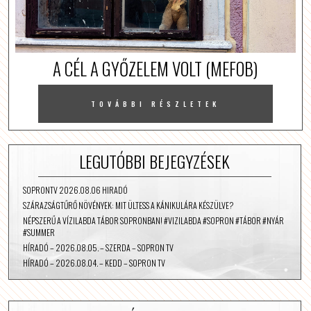
A CÉL A GYŐZELEM VOLT (MEFOB)
TOVÁBBI RÉSZLETEK
LEGUTÓBBI BEJEGYZÉSEK
SOPRONTV 2026.08.06 HIRADÓ
SZÁRAZSÁGTŰRŐ NÖVÉNYEK: MIT ÜLTESS A KÁNIKULÁRA KÉSZÜLVE?
NÉPSZERŰ A VÍZILABDA TÁBOR SOPRONBAN! #VIZILABDA #SOPRON #TÁBOR #NYÁR
#SUMMER
HÍRADÓ – 2026.08.05. – SZERDA – SOPRON TV
HÍRADÓ – 2026.08.04. – KEDD – SOPRON TV