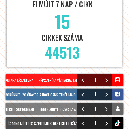
ELMÚLT 7 NAP / CIKK
15
CIKKEK SZÁMA
44513
NIKULÁRA KÉSZÜLVE?
NÉPSZERŰ A VÍZILABDA TÁBOR SOPRONBAN! #VIZILABDA #SOP
 BORÜNNEP, 20 ÓRAKOR A HOOLIGANS ZENÉL MAJD 🎤🎸🎶 MÉG TÖBB FOTÓ A VASÁRNAPI 
S FÉRFIT SOPRONBAN
ENNEK ANNYI: BEZÁR EZ A BELVÁROSI SZUPERMARKET
ÚJ NAGY 
DUL ÉS 1050 MÉTERES SZINTEMELKEDÉST KELL LEKÜZDENI A HEUKUPPE 2007 MÉTERES CSÚCS
tiktok