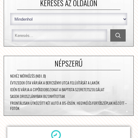
KERESÉS AZ OLDALON
NÉPSZERŰ
NEHÉZ MÉRKŐZÉS (NB I. B)
ÉVTIZEDEK ÓTA VÁRJÁK A BERCSÉNYI UTCA FELÚJÍTÁSÁT A LAKÓK
IDÉN IS VÁRJA A CIPŐSDOBOZOKAT A BAPTISTA SZERETETSZOLGÁLAT
SASOK OROSZLÁNYBAN BIZONYÍTOTTAK
FRONTÁLISAN ÜTKÖZÖTT KÉT AUTÓ A 85-ÖSÖN, HEGYKŐ ÉS FERTŐSZÉPLAK KÖZÖTT –
FOTÓK