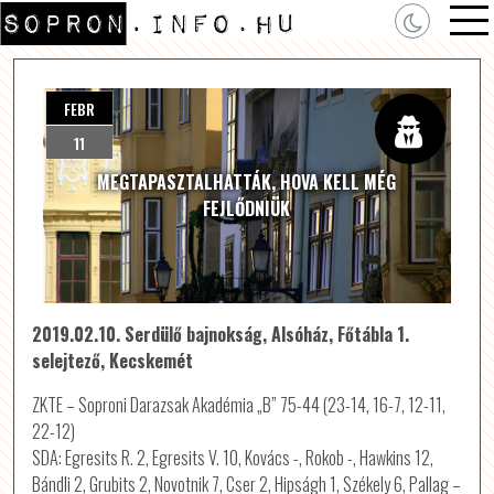
FEBR
11
MEGTAPASZTALHATTÁK, HOVA KELL MÉG
FEJLŐDNIÜK
2019.02.10. Serdülő bajnokság, Alsóház, Főtábla 1.
selejtező, Kecskemét
ZKTE – Soproni Darazsak Akadémia „B” 75-44 (23-14, 16-7, 12-11,
22-12)
SDA: Egresits R. 2, Egresits V. 10, Kovács -, Rokob -, Hawkins 12,
Bándli 2, Grubits 2, Novotnik 7, Cser 2, Hipságh 1, Székely 6, Pallag –