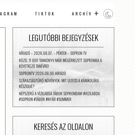
TAGRAM
TIKTOK
ARCHÍV
LEGUTÓBBI BEJEGYZÉSEK
HÍRADÓ – 2026.08.07. – PÉNTEK – SOPRON TV
KÖZEL 11 000 TANKÖNYV MÁR MEGÉRKEZETT SOPRONBA A
KÖVETKEZŐ TANÉVRE!
SOPRONTV 2026.08.06 HIRADÓ
SZÁRAZSÁGTŰRŐ NÖVÉNYEK: MIT ÜLTESS A KÁNIKULÁRA
KÉSZÜLVE?
NÉPSZERŰ A VÍZILABDA TÁBOR SOPRONBAN! #VIZILABDA
#SOPRON #TÁBOR #NYÁR #SUMMER
KERESÉS AZ OLDALON