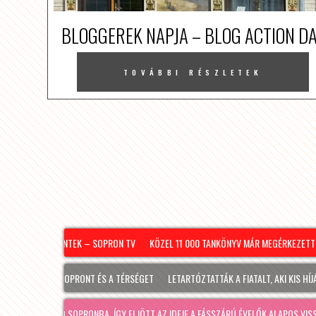
BLOGGEREK NAPJA – BLOG ACTION D
TOVÁBBI RÉSZLETEK
6.08.07. – PÉNTEK – SOPRON TV
KÖZEL 11 000 TANKÖNYV MÁR MEGÉRKEZETT SO
IS ÉRINTI SOPRONT ÉS A TÉRSÉGET
LETARTÓZTATTÁK A FIATALT, AKI KIS HÍJÁN 
T A JÓ IDŐ SOPRONBA, ÍGY ELJÖTT AZ IDEJE A FÁSSZÁRÚ ÉVELŐK ALAPOS VISSZAVÁ…