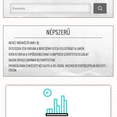
NÉPSZERŰ
NEHÉZ MÉRKŐZÉS (NB I. B)
ÉVTIZEDEK ÓTA VÁRJÁK A BERCSÉNYI UTCA FELÚJÍTÁSÁT A LAKÓK
IDÉN IS VÁRJA A CIPŐSDOBOZOKAT A BAPTISTA SZERETETSZOLGÁLAT
SASOK OROSZLÁNYBAN BIZONYÍTOTTAK
FRONTÁLISAN ÜTKÖZÖTT KÉT AUTÓ A 85-ÖSÖN, HEGYKŐ ÉS FERTŐSZÉPLAK KÖZÖTT –
FOTÓK