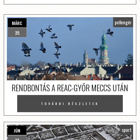
pellengér
MÁRC
25
RENDBONTÁS A REAC-GYŐR MECCS UTÁN
TOVÁBBI RÉSZLETEK
sport
JÚN