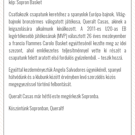
kép: Sopron Basket
Csatlakozik csapatunk keretéhez a spanyolok Európa-bajnok, Világ-
bajnoki bronzérmes válogatott játékosa, Queralt Casas, akinek a
leigazolására alkalmunk kínálkozott. A 2011-es U20-as EB
legértékesebb játékosának (MVP) választott 26 éves mezőnyember
a francia Flammes Carolo Basket együttesénél kezdte meg az idei
szezont, ahol emlékezetes teljesítménnyel vette ki részét a
csapatunk felett aratott első fordulós győzelemből. – teszik hozzá.
Egyúttal kezdeményeztük Angela Salvadores ügynökénél, spanyol
hátvédünk és a klubunk között érvényben levő szerződés közös
megegyezéssel történő felbontását.
Queralt Casas már hétfő este megérkezik Sopronba.
Köszöntünk Sopronban, Queralt!