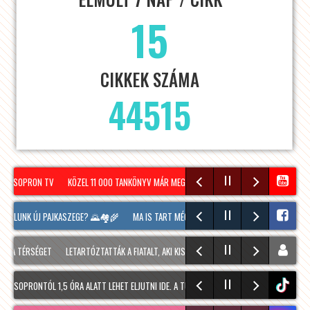
15
CIKKEK SZÁMA
44515
 – SOPRON TV
KÖZEL 11 000 TANKÖNYV MÁR MEGÉRKEZETT SOPRONBA A KÖVETKEZŐ T
 FALUNK ÚJ PAJKASZEGE? 🌄🏘️🌾
MA IS TART MÉG A SOPRONI BORÜNNEP, 20 ÓRAKOR A
 A TÉRSÉGET
LETARTÓZTATTÁK A FIATALT, AKI KIS HÍJÁN MEGÖLT EGY 28 ÉVES FÉRFIT S
️ SOPRONTÓL 1,5 ÓRA ALATT LEHET ELJUTNI IDE. A TÚRA A PREINER GSCHEID PARKOLÓBÓL
tiktok