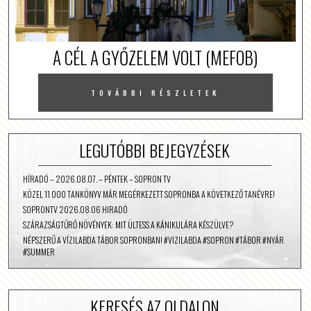
A CÉL A GYŐZELEM VOLT (MEFOB)
TOVÁBBI RÉSZLETEK
LEGUTÓBBI BEJEGYZÉSEK
HÍRADÓ – 2026.08.07. – PÉNTEK – SOPRON TV
KÖZEL 11 000 TANKÖNYV MÁR MEGÉRKEZETT SOPRONBA A KÖVETKEZŐ TANÉVRE!
SOPRONTV 2026.08.06 HIRADÓ
SZÁRAZSÁGTŰRŐ NÖVÉNYEK: MIT ÜLTESS A KÁNIKULÁRA KÉSZÜLVE?
NÉPSZERŰ A VÍZILABDA TÁBOR SOPRONBAN! #VIZILABDA #SOPRON #TÁBOR #NYÁR
#SUMMER
KERESÉS AZ OLDALON