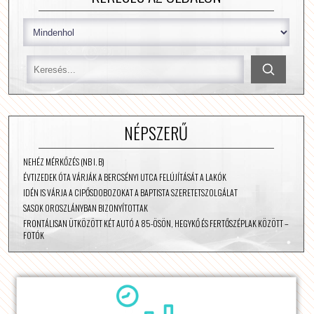
NÉPSZERŰ
NEHÉZ MÉRKŐZÉS (NB I. B)
ÉVTIZEDEK ÓTA VÁRJÁK A BERCSÉNYI UTCA FELÚJÍTÁSÁT A LAKÓK
IDÉN IS VÁRJA A CIPŐSDOBOZOKAT A BAPTISTA SZERETETSZOLGÁLAT
SASOK OROSZLÁNYBAN BIZONYÍTOTTAK
FRONTÁLISAN ÜTKÖZÖTT KÉT AUTÓ A 85-ÖSÖN, HEGYKŐ ÉS FERTŐSZÉPLAK KÖZÖTT –
FOTÓK