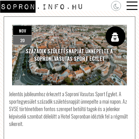
NOV
20
SZÁZADIK SZÜLETÉSNAPJÁT ÜNNEPELTE A
SOPRONI VASUTAS SPORT EGYLET
Jelentős jubileumhoz érkezett a Soproni Vasutas Sport Egylet. A
sportegyesület századik születésnapját ünnepelte a mai napon. Az
SVSE történetében fontos szerepet betöltő tagok és a jelenkor
képviselői szombat délelőtt a Hotel Sopronban idézték fel a régmúlt
sikereit.