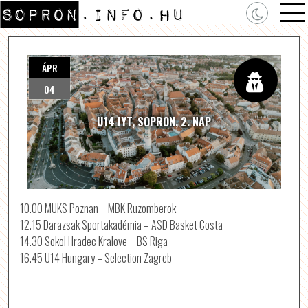
ÁPR
04
U14 IYT, SOPRON, 2. NAP
10.00 MUKS Poznan – MBK Ruzomberok
12.15 Darazsak Sportakadémia – ASD Basket Costa
14.30 Sokol Hradec Kralove – BS Riga
16.45 U14 Hungary – Selection Zagreb