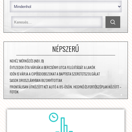
NÉPSZERŰ
NEHÉZ MÉRKŐZÉS (NB I. B)
ÉVTIZEDEK ÓTA VÁRJÁK A BERCSÉNYI UTCA FELÚJÍTÁSÁT A LAKÓK
IDÉN IS VÁRJA A CIPŐSDOBOZOKAT A BAPTISTA SZERETETSZOLGÁLAT
SASOK OROSZLÁNYBAN BIZONYÍTOTTAK
FRONTÁLISAN ÜTKÖZÖTT KÉT AUTÓ A 85-ÖSÖN, HEGYKŐ ÉS FERTŐSZÉPLAK KÖZÖTT –
FOTÓK