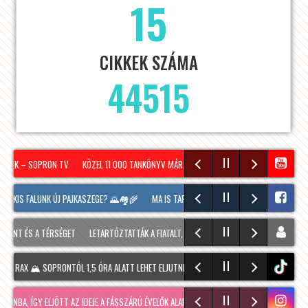
15
CIKKEK SZÁMA
44515
NTEK – SOPRON TV
KÖZEL 11 000 TANKÖNYV MÁR MEGÉRKEZETT SOPRONBA A KÖVETKEZ
I KIS FALUNK ÚJ PAJKASZEGE? 🌄🏘️🌾
MA IS TART MÉG A SOPRONI BORÜNNEP, 20 ÓRA
NT ÉS A TÉRSÉGET
LETARTÓZTATTÁK A FIATALT, AKI KIS HÍJÁN MEGÖLT EGY 28 ÉVES FÉ
RAX 🏔️ SOPRONTÓL 1,5 ÓRA ALATT LEHET ELJUTNI IDE. A TÚRA A PREINER GSCHEID PAR
tiktok
BA, ÍGY ELJÖTT AZ IDEJE A FÁSSZÁRÚ ÉVELŐK ALAPOS VISSZAVÁ…
RÉGMÚLT KIRAKATA, A