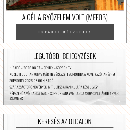
A CÉL A GYŐZELEM VOLT (MEFOB)
TOVÁBBI RÉSZLETEK
LEGUTÓBBI BEJEGYZÉSEK
HÍRADÓ – 2026.08.07. – PÉNTEK – SOPRON TV
KÖZEL 11 000 TANKÖNYV MÁR MEGÉRKEZETT SOPRONBA A KÖVETKEZŐ TANÉVRE!
SOPRONTV 2026.08.06 HIRADÓ
SZÁRAZSÁGTŰRŐ NÖVÉNYEK: MIT ÜLTESS A KÁNIKULÁRA KÉSZÜLVE?
NÉPSZERŰ A VÍZILABDA TÁBOR SOPRONBAN! #VIZILABDA #SOPRON #TÁBOR #NYÁR
#SUMMER
KERESÉS AZ OLDALON