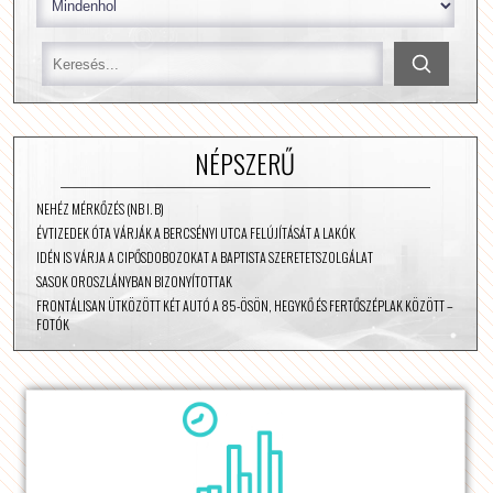
NÉPSZERŰ
NEHÉZ MÉRKŐZÉS (NB I. B)
ÉVTIZEDEK ÓTA VÁRJÁK A BERCSÉNYI UTCA FELÚJÍTÁSÁT A LAKÓK
IDÉN IS VÁRJA A CIPŐSDOBOZOKAT A BAPTISTA SZERETETSZOLGÁLAT
SASOK OROSZLÁNYBAN BIZONYÍTOTTAK
FRONTÁLISAN ÜTKÖZÖTT KÉT AUTÓ A 85-ÖSÖN, HEGYKŐ ÉS FERTŐSZÉPLAK KÖZÖTT –
FOTÓK