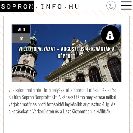
AUG
01
VII. FOTÓPÁLYÁZAT – AUGUSZTUS 4-IG VÁRJÁK A
KÉPEKET
7. alkalommal hirdet fotó pályázatot a Soproni Fotóklub és a Pro
Kultúra Sopron Nonprofit Kft. A képeket téma megkötése nélkül
várják amatőr és profi fotósoktól legkésőbb augusztus 4-ig. Az
alkotásokat a Várkerületen és a Liszt Központban is kiállítják.