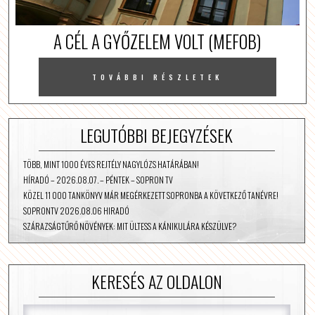
A CÉL A GYŐZELEM VOLT (MEFOB)
TOVÁBBI RÉSZLETEK
LEGUTÓBBI BEJEGYZÉSEK
TÖBB, MINT 1000 ÉVES REJTÉLY NAGYLÓZS HATÁRÁBAN!
HÍRADÓ – 2026.08.07. – PÉNTEK – SOPRON TV
KÖZEL 11 000 TANKÖNYV MÁR MEGÉRKEZETT SOPRONBA A KÖVETKEZŐ TANÉVRE!
SOPRONTV 2026.08.06 HIRADÓ
SZÁRAZSÁGTŰRŐ NÖVÉNYEK: MIT ÜLTESS A KÁNIKULÁRA KÉSZÜLVE?
KERESÉS AZ OLDALON