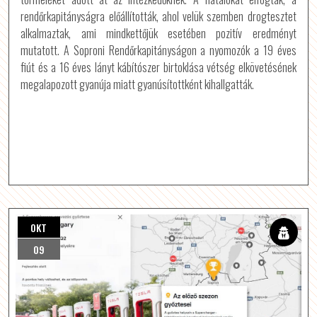
rendőrkapitányságra előállították, ahol velük szemben drogtesztet
alkalmaztak, ami mindkettőjük esetében pozitív eredményt
mutatott.
A Soproni Rendőrkapitányságon a nyomozók a 19 éves
fiút és a 16 éves lányt kábítószer birtoklása vétség elkövetésének
megalapozott gyanúja miatt gyanúsítottként kihallgatták.
OKT
09