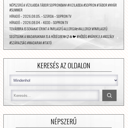
NÉPSZERŰ A VÍZILABDA TÁBOR SOPRONBAN! #VIZILABDA #SOPRON #TÁBOR #NYÁR
#SUMMER
HÍRADÓ – 2026.08.05. – SZERDA – SOPRON TV
HÍRADÓ – 2026.08.04. – KEDD – SOPRON TV
TOVÁBBRA IS SOKAKAT ÉRINT A PARLAGFŰ-ALLERGIA❗️ #ALLERGY #PARLAGFŰ
SEGÍTSÜNK A MADARAKNAK IS A HŐSÉGBEN❗️🥵🐧🐦 #HŐSÉG #KÁNIKULA #ASZÁLY
#SZÁRAZSÁG #MADARAK #ITATÓ
KERESÉS AZ OLDALON
NÉPSZERŰ