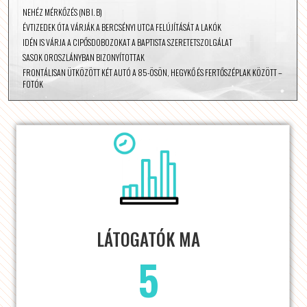
NEHÉZ MÉRKŐZÉS (NB I. B)
ÉVTIZEDEK ÓTA VÁRJÁK A BERCSÉNYI UTCA FELÚJÍTÁSÁT A LAKÓK
IDÉN IS VÁRJA A CIPŐSDOBOZOKAT A BAPTISTA SZERETETSZOLGÁLAT
SASOK OROSZLÁNYBAN BIZONYÍTOTTAK
FRONTÁLISAN ÜTKÖZÖTT KÉT AUTÓ A 85-ÖSÖN, HEGYKŐ ÉS FERTŐSZÉPLAK KÖZÖTT –
FOTÓK
LÁTOGATÓK MA
5