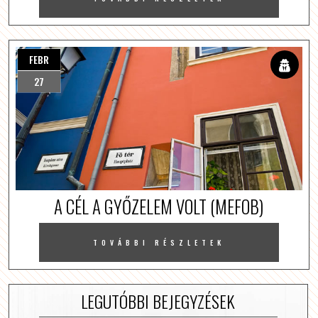
FEBR
27
A CÉL A GYŐZELEM VOLT (MEFOB)
TOVÁBBI RÉSZLETEK
LEGUTÓBBI BEJEGYZÉSEK