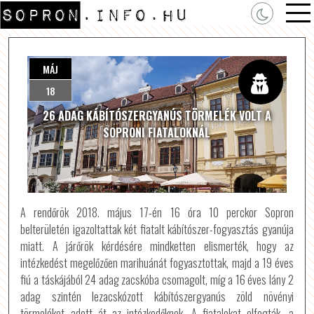
MÁJ
18
26 ADAG KÁBÍTÓSZERGYANÚS TÖRMELÉK VOLT A
SOPRONI FIATALOKNÁL
A rendőrök 2018. május 17-én 16 óra 10 perckor Sopron
belterületén igazoltattak két fiatalt kábítószer-fogyasztás gyanúja
miatt. A járőrök kérdésére mindketten elismerték, hogy az
intézkedést megelőzően marihuánát fogyasztottak, majd a 19 éves
fiú a táskájából 24 adag zacskóba csomagolt, míg a 16 éves lány 2
adag szintén lezacskózott kábítószergyanús zöld növényi
törmeléket adott át az intézkedőknek. A fiatalokat elfogták, a