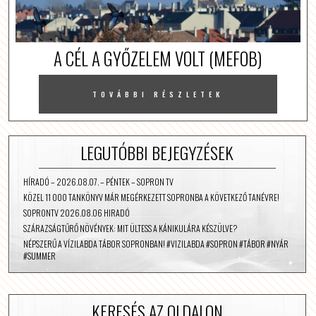
A CÉL A GYŐZELEM VOLT (MEFOB)
TOVÁBBI RÉSZLETEK
LEGUTÓBBI BEJEGYZÉSEK
HÍRADÓ – 2026.08.07. – PÉNTEK – SOPRON TV
KÖZEL 11 000 TANKÖNYV MÁR MEGÉRKEZETT SOPRONBA A KÖVETKEZŐ TANÉVRE!
SOPRONTV 2026.08.06 HIRADÓ
SZÁRAZSÁGTŰRŐ NÖVÉNYEK: MIT ÜLTESS A KÁNIKULÁRA KÉSZÜLVE?
NÉPSZERŰ A VÍZILABDA TÁBOR SOPRONBAN! #VIZILABDA #SOPRON #TÁBOR #NYÁR
#SUMMER
KERESÉS AZ OLDALON