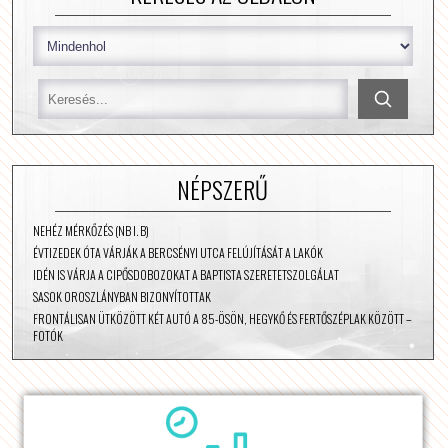
NÉPSZERŰ
NEHÉZ MÉRKŐZÉS (NB I. B)
ÉVTIZEDEK ÓTA VÁRJÁK A BERCSÉNYI UTCA FELÚJÍTÁSÁT A LAKÓK
IDÉN IS VÁRJA A CIPŐSDOBOZOKAT A BAPTISTA SZERETETSZOLGÁLAT
SASOK OROSZLÁNYBAN BIZONYÍTOTTAK
FRONTÁLISAN ÜTKÖZÖTT KÉT AUTÓ A 85-ÖSÖN, HEGYKŐ ÉS FERTŐSZÉPLAK KÖZÖTT –
FOTÓK