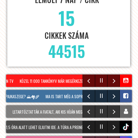
15
CIKKEK SZÁMA
44515
RON TV
KÖZEL 11 000 TANKÖNYV MÁR MEGÉRKEZETT SOPRONBA A KÖVETKEZŐ TANÉVRE
ÚJ PAJKASZEGE? 🌄🏘️🌾
MA IS TART MÉG A SOPRONI BORÜNNEP, 20 ÓRAKOR A HOOLIG
LETARTÓZTATTÁK A FIATALT, AKI KIS HÍJÁN MEGÖLT EGY 28 ÉVES FÉRFIT SOPRONBAN
1,5 ÓRA ALATT LEHET ELJUTNI IDE. A TÚRA A PREINER GSCHEID PARKOLÓBÓL INDUL ÉS 1
tiktok