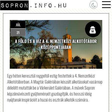
JÚL
21
A FÖLD ÉS A VÍZ A 4. NEMZETKÖZI ALKOTÓTÁBOR
KÖZÉPPONTJÁBAN
Egy héten keresztül reggeltől estig festettek a 4. Nemzetközi
Alkotótáborban. A Magtár Galériában készült alkotásokat vasárnap
délelőtt mutatták be a Várkerület Galériában. A művek Sopron
képzőművészeti gyűjteményét gazdagítják, és hosszú ideig
nyújtanak inspirációt a hazai és osztrák alkotók számára.