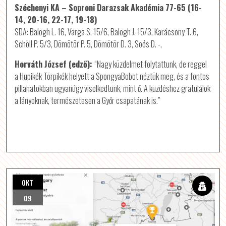
Széchenyi KA – Soproni Darazsak Akadémia 77-65 (16-
14, 20-16, 22-17, 19-18)
SDA: Balogh L. 16, Varga S. 15/6, Balogh J. 15/3, Karácsony T. 6,
Schöll P. 5/3, Dömötör P. 5, Dömötör D. 3, Soós D. -,
Horváth József (edző):
“Nagy küzdelmet folytattunk, de reggel
a Hupikék Törpikék helyett a SpongyaBobot néztük meg, és a fontos
pillanatokban ugyanúgy viselkedtünk, mint ő. A küzdéshez gratulálok
a lányoknak, természetesen a Győr csapatának is.”
OKT
09