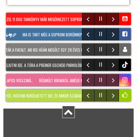
KÖZEL 11 000 TANKÖNYV MÁR MEGÉRKEZETT SOPRONBA A KÖVETKEZŐ TANÉVRE!
SOPRON
 🌄🏘️🌾
MA IS TART MÉG A SOPRONI BORÜNNEP, 20 ÓRAKOR A HOOLIGANS ZENÉL MAJD
ÁK A FIATALT, AKI KIS HÍJÁN MEGÖLT EGY 28 ÉVES FÉRFIT SOPRONBAN
ENNEK ANNYI: BE
ELJUTNI IDE. A TÚRA A PREINER GSCHEID PARKOLÓBÓL INDUL ÉS 1050 MÉTERES SZINTEME
tiktok
LAPOS VISSZAVÁ…
RÉGMÚLT KIRAKATA, AMÉLIE MÓDRA
TÉLEN IS KÉNYELMESEN!
ÍGY
 HOGYAN KERÜLHETETT IDE, ÉS MIKOR SZABADUL FEL?
PÁR NAPPAL EZELŐTT MEGOSZT