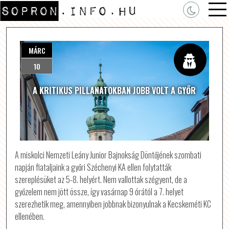
MÁRC
10
A KRITIKUS PILLANATOKBAN JOBB VOLT A GYŐR
A miskolci Nemzeti Leány Junior Bajnokság Döntőjének szombati
napján fiataljaink a győri Széchenyi KA ellen folytatták
szereplésüket az 5-8. helyért. Nem vallottak szégyent, de a
győzelem nem jött össze, így vasárnap 9 órától a 7. helyet
szerezhetik meg, amennyiben jobbnak bizonyulnak a Kecskeméti KC
ellenében.