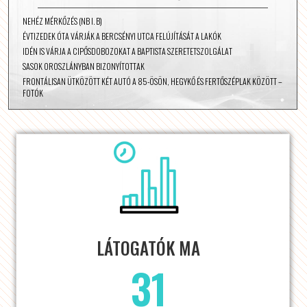
NEHÉZ MÉRKŐZÉS (NB I. B)
ÉVTIZEDEK ÓTA VÁRJÁK A BERCSÉNYI UTCA FELÚJÍTÁSÁT A LAKÓK
IDÉN IS VÁRJA A CIPŐSDOBOZOKAT A BAPTISTA SZERETETSZOLGÁLAT
SASOK OROSZLÁNYBAN BIZONYÍTOTTAK
FRONTÁLISAN ÜTKÖZÖTT KÉT AUTÓ A 85-ÖSÖN, HEGYKŐ ÉS FERTŐSZÉPLAK KÖZÖTT –
FOTÓK
LÁTOGATÓK MA
31