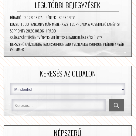
LEGUTÓBBI BEJEGYZÉSEK
HÍRADÓ – 2026.08.07. – PÉNTEK – SOPRON TV
KÖZEL 11 000 TANKÖNYV MÁR MEGÉRKEZETT SOPRONBA A KÖVETKEZŐ TANÉVRE!
SOPRONTV 2026.08.06 HIRADÓ
SZÁRAZSÁGTŰRŐ NÖVÉNYEK: MIT ÜLTESS A KÁNIKULÁRA KÉSZÜLVE?
NÉPSZERŰ A VÍZILABDA TÁBOR SOPRONBAN! #VIZILABDA #SOPRON #TÁBOR #NYÁR
#SUMMER
KERESÉS AZ OLDALON
NÉPSZERŰ