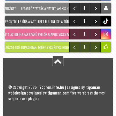
TÉRSÉGET
LETARTÓZTATTÁK A FIATALT, AKI KIS HÍJÁN MEGÖLT EGY 28 ÉVES FÉRFIT SOPR
PRONTÓL 1,5 ÓRA ALATT LEHET ELJUTNI IDE. A TÚRA A PREINER GSCHEID PARKOLÓBÓL IN
tiktok
ÖTT AZ IDEJE A FÁSSZÁRÚ ÉVELŐK ALAPOS VISSZAVÁ…
RÉGMÚLT KIRAKATA, AMÉLIE MÓDR
ZOTTKŐ SOPRONBAN: MIÉRT VESZÉLYES, HOGYAN KERÜLHETETT IDE, ÉS MIKOR SZABADUL
© Copyright 2026 |
Sopron.info.hu
| designed by:
tigaman
webdesign
developed by:
tigaman.com
free wordpress themes
snippets and plugins