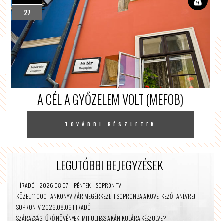
27
A CÉL A GYŐZELEM VOLT (MEFOB)
TOVÁBBI RÉSZLETEK
LEGUTÓBBI BEJEGYZÉSEK
HÍRADÓ – 2026.08.07. – PÉNTEK – SOPRON TV
KÖZEL 11 000 TANKÖNYV MÁR MEGÉRKEZETT SOPRONBA A KÖVETKEZŐ TANÉVRE!
SOPRONTV 2026.08.06 HIRADÓ
SZÁRAZSÁGTŰRŐ NÖVÉNYEK: MIT ÜLTESS A KÁNIKULÁRA KÉSZÜLVE?