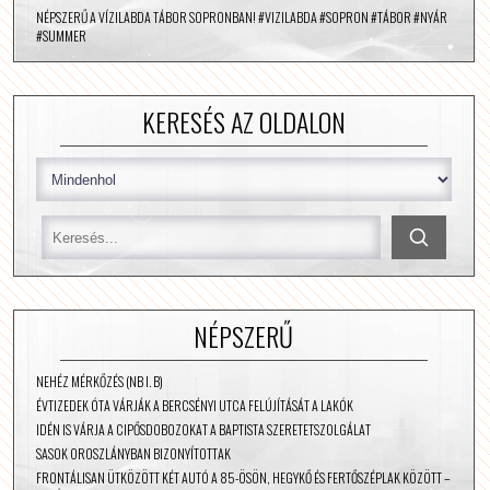
NÉPSZERŰ A VÍZILABDA TÁBOR SOPRONBAN! #VIZILABDA #SOPRON #TÁBOR #NYÁR
#SUMMER
KERESÉS AZ OLDALON
NÉPSZERŰ
NEHÉZ MÉRKŐZÉS (NB I. B)
ÉVTIZEDEK ÓTA VÁRJÁK A BERCSÉNYI UTCA FELÚJÍTÁSÁT A LAKÓK
IDÉN IS VÁRJA A CIPŐSDOBOZOKAT A BAPTISTA SZERETETSZOLGÁLAT
SASOK OROSZLÁNYBAN BIZONYÍTOTTAK
FRONTÁLISAN ÜTKÖZÖTT KÉT AUTÓ A 85-ÖSÖN, HEGYKŐ ÉS FERTŐSZÉPLAK KÖZÖTT –