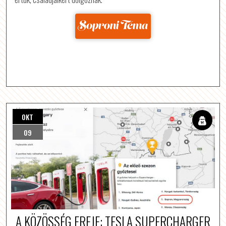
Forrás: sopronitema.hu
OKT
09
A KÖZÖSSÉG EREJE: TESLA SUPERCHARGER