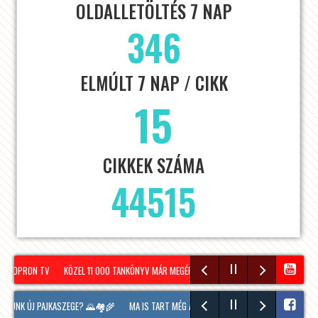
OLDALLETÖLTÉS 7 NAP
346
ELMÚLT 7 NAP / CIKK
15
CIKKEK SZÁMA
44515
– SOPRON TV
KÖZEL 11 000 TANKÖNYV MÁR MEGÉRKEZETT SOPRONBA A KÖVETKEZŐ TAN
ALUNK ÚJ PAJKASZEGE? 🌄🏘️🌾
MA IS TART MÉG A SOPRONI BORÜNNEP, 20 ÓRAKOR A H