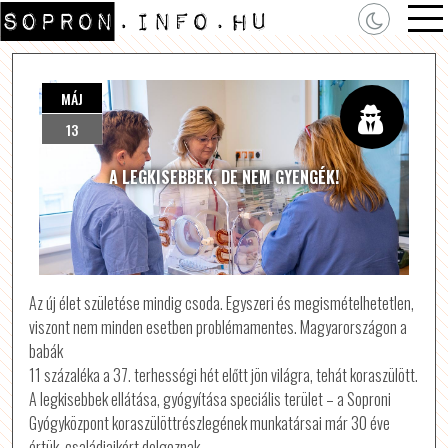
MÁJ
13
A LEGKISEBBEK, DE NEM GYENGÉK!
Az új élet születése mindig csoda. Egyszeri és megismételhetetlen,
viszont nem minden esetben problémamentes. Magyarországon a
babák
11 százaléka a 37. terhességi hét előtt jön világra, tehát koraszülött.
A legkisebbek ellátása, gyógyítása speciális terület – a Soproni
Gyógyközpont koraszülöttrészlegének munkatársai már 30 éve
értük, családjaikért dolgoznak.