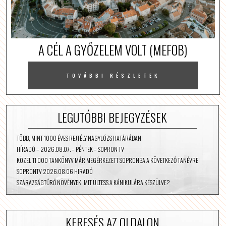
A CÉL A GYŐZELEM VOLT (MEFOB)
TOVÁBBI RÉSZLETEK
LEGUTÓBBI BEJEGYZÉSEK
TÖBB, MINT 1000 ÉVES REJTÉLY NAGYLÓZS HATÁRÁBAN!
HÍRADÓ – 2026.08.07. – PÉNTEK – SOPRON TV
KÖZEL 11 000 TANKÖNYV MÁR MEGÉRKEZETT SOPRONBA A KÖVETKEZŐ TANÉVRE!
SOPRONTV 2026.08.06 HIRADÓ
SZÁRAZSÁGTŰRŐ NÖVÉNYEK: MIT ÜLTESS A KÁNIKULÁRA KÉSZÜLVE?
KERESÉS AZ OLDALON