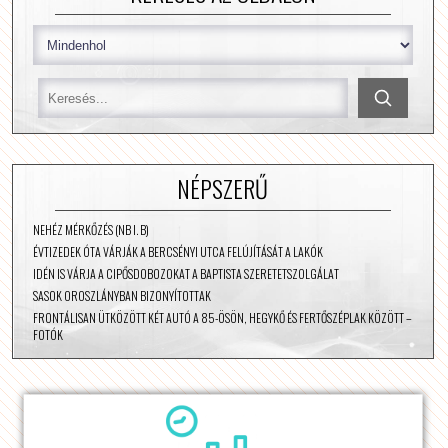
NÉPSZERŰ
NEHÉZ MÉRKŐZÉS (NB I. B)
ÉVTIZEDEK ÓTA VÁRJÁK A BERCSÉNYI UTCA FELÚJÍTÁSÁT A LAKÓK
IDÉN IS VÁRJA A CIPŐSDOBOZOKAT A BAPTISTA SZERETETSZOLGÁLAT
SASOK OROSZLÁNYBAN BIZONYÍTOTTAK
FRONTÁLISAN ÜTKÖZÖTT KÉT AUTÓ A 85-ÖSÖN, HEGYKŐ ÉS FERTŐSZÉPLAK KÖZÖTT –
FOTÓK