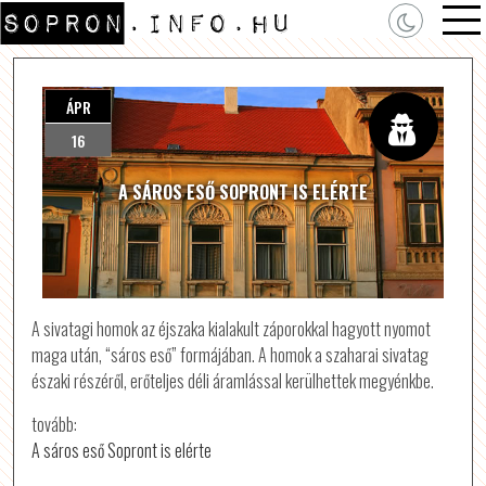
ÁPR
16
A SÁROS ESŐ SOPRONT IS ELÉRTE
A sivatagi homok az éjszaka kialakult záporokkal hagyott nyomot
maga után, “sáros eső” formájában. A homok a szaharai sivatag
északi részéről, erőteljes déli áramlással kerülhettek megyénkbe.
tovább:
A sáros eső Sopront is elérte