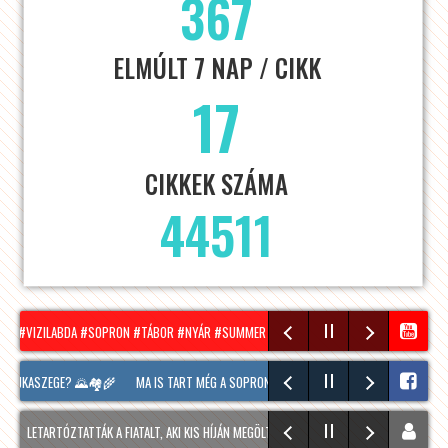
367
ELMÚLT 7 NAP / CIKK
17
CIKKEK SZÁMA
44511
! #VIZILABDA #SOPRON #TÁBOR #NYÁR #SUMMER
HÍRADÓ – 2026.08.05. – SZERDA 
AJKASZEGE? 🌄🏘️🌾
MA IS TART MÉG A SOPRONI BORÜNNEP, 20 ÓRAKOR A HOOLIGANS 
LETARTÓZTATTÁK A FIATALT, AKI KIS HÍJÁN MEGÖLT EGY 28 ÉVES FÉRFIT SOPRONBAN
ENN