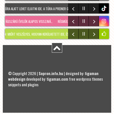
RA ALATT LEHET ELJUTNI IDE. A TÚRA A PREINER GSCHEID PARKOLÓBÓL INDUL ÉS 1050 MÉ
tiktok
ÁSSZÁRÚ ÉVELŐK ALAPOS VISSZAVÁ…
RÉGMÚLT KIRAKATA, AMÉLIE MÓDRA
TÉLEN IS KÉ
T VESZÉLYES, HOGYAN KERÜLHETETT IDE, ÉS MIKOR SZABADUL FEL?
PÁR NAPPAL EZE
© Copyright 2026 |
Sopron.info.hu
| designed by:
tigaman
webdesign
developed by:
tigaman.com
free wordpress themes
snippets and plugins