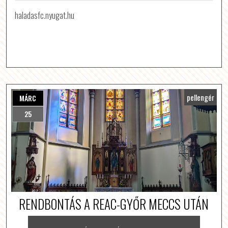
haladasfc.nyugat.hu
pellengér
MÁRC
25
RENDBONTÁS A REAC-GYŐR MECCS UTÁN