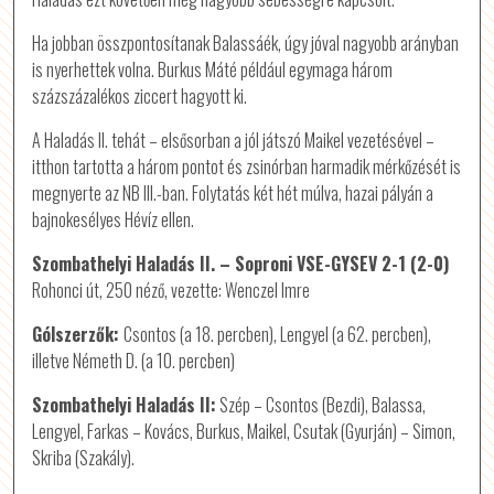
Ha jobban összpontosítanak Balassáék, úgy jóval nagyobb arányban
is nyerhettek volna. Burkus Máté például egymaga három
százszázalékos ziccert hagyott ki.
A Haladás II. tehát – elsősorban a jól játszó Maikel vezetésével –
itthon tartotta a három pontot és zsinórban harmadik mérkőzését is
megnyerte az NB III.-ban. Folytatás két hét múlva, hazai pályán a
bajnokesélyes Hévíz ellen.
Szombathelyi Haladás II. – Soproni VSE-GYSEV 2-1 (2-0)
Rohonci út, 250 néző, vezette: Wenczel Imre
Gólszerzők:
Csontos (a 18. percben), Lengyel (a 62. percben),
illetve Németh D. (a 10. percben)
Szombathelyi Haladás II:
Szép – Csontos (Bezdi), Balassa,
Lengyel, Farkas – Kovács, Burkus, Maikel, Csutak (Gyurján) – Simon,
Skriba (Szakály).