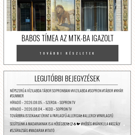
BABOS TÍMEA AZ MTK-BA IGAZOLT
TOVÁBBI RÉSZLETEK
LEGUTÓBBI BEJEGYZÉSEK
NÉPSZERŰ A VÍZILABDA TÁBOR SOPRONBAN! #VIZILABDA #SOPRON #TÁBOR #NYÁR
#SUMMER
HÍRADÓ – 2026.08.05. – SZERDA – SOPRON TV
HÍRADÓ – 2026.08.04. – KEDD – SOPRON TV
TOVÁBBRA IS SOKAKAT ÉRINT A PARLAGFŰ-ALLERGIA❗️ #ALLERGY #PARLAGFŰ
SEGÍTSÜNK A MADARAKNAK IS A HŐSÉGBEN❗️🥵🐧🐦 #HŐSÉG #KÁNIKULA #ASZÁLY
#SZÁRAZSÁG #MADARAK #ITATÓ