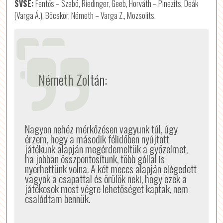
SVSE:
Fentős – Szabó, Riedinger, Geeb, Horváth – Pinezits, Deák
(Varga Á.), Böcskör, Németh – Varga Z., Mozsolits.
Németh Zoltán:
Nagyon nehéz mérkőzésen vagyunk túl, úgy
érzem, hogy a második félidőben nyújtott
játékunk alapján megérdemeltük a győzelmet,
ha jobban összpontosítunk, több góllal is
nyerhettünk volna. A két meccs alapján elégedett
vagyok a csapattal és örülök neki, hogy ezek a
játékosok most végre lehetőséget kaptak, nem
csalódtam bennük.