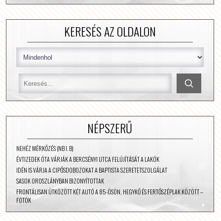
KERESÉS AZ OLDALON
NÉPSZERŰ
NEHÉZ MÉRKŐZÉS (NB I. B)
ÉVTIZEDEK ÓTA VÁRJÁK A BERCSÉNYI UTCA FELÚJÍTÁSÁT A LAKÓK
IDÉN IS VÁRJA A CIPŐSDOBOZOKAT A BAPTISTA SZERETETSZOLGÁLAT
SASOK OROSZLÁNYBAN BIZONYÍTOTTAK
FRONTÁLISAN ÜTKÖZÖTT KÉT AUTÓ A 85-ÖSÖN, HEGYKŐ ÉS FERTŐSZÉPLAK KÖZÖTT –
FOTÓK