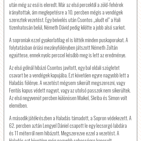
után még az eső is eleredt. Már az első percektől a zöld-fehérek
irányítottak, ám meglepetésre a 10. percben mégis a vendégek
szereztek vezetést. Egy beívelés után Csontos „aludt el” a Hali
tizenhatosán belül, Németh Dávid pedig kilőtte a jobb alsó sarkot.
A soproniak ezzel gyakorlatilag el is lőtték minden puskaporukat. A
folytatásban óriási mezőnyfölényben játszott Németh Zoltán
együttese, ennek nyolc perccel később meg is lett az eredménye.
Az első gólnál hibázó Csontos javított, egy bal oldali szögletet
csavart be a vendégek kapujába. Ezt követően egyre nagyobb lett a
Haladás fölénye. A vezetést mégsem sikerült megszerezni, vagy
Fentős kapus védett nagyot, vagy az utolsó passzok nem sikerültek.
Az első negyvenöt percben különösen Maikel, Skriba és Simon volt
elemében.
A második játékrészben a Haladás támadott, a Sopron védekezett. A
62. percben aztán Lengyel Dániel csapott le egy lecsorgó labdára
és 11 méterről nem hibázott. Megszerezve ezzel a vezetést. A
Haladás ezt követően még nagyobb sebességre kapcsolt.