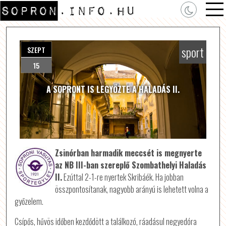
sport
SZEPT
15
A SOPRONT IS LEGYŐZTE A HALADÁS II.
Zsinórban harmadik meccsét is megnyerte
az NB III-ban szereplő Szombathelyi Haladás
II.
Ezúttal 2-1-re nyertek Skribáék. Ha jobban
összpontosítanak, nagyobb arányú is lehetett volna a
győzelem.
Csípős, hűvös időben kezdődött a találkozó, ráadásul negyedóra