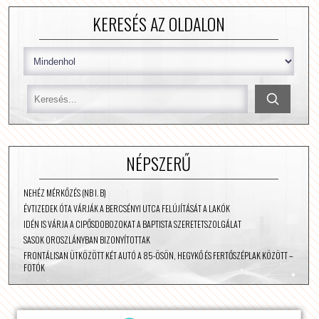
KERESÉS AZ OLDALON
NÉPSZERŰ
NEHÉZ MÉRKŐZÉS (NB I. B)
ÉVTIZEDEK ÓTA VÁRJÁK A BERCSÉNYI UTCA FELÚJÍTÁSÁT A LAKÓK
IDÉN IS VÁRJA A CIPŐSDOBOZOKAT A BAPTISTA SZERETETSZOLGÁLAT
SASOK OROSZLÁNYBAN BIZONYÍTOTTAK
FRONTÁLISAN ÜTKÖZÖTT KÉT AUTÓ A 85-ÖSÖN, HEGYKŐ ÉS FERTŐSZÉPLAK KÖZÖTT –
FOTÓK