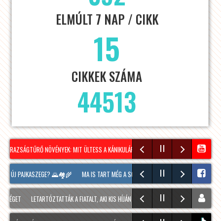
ELMÚLT 7 NAP / CIKK
15
CIKKEK SZÁMA
44513
ÁRAZSÁGTŰRŐ NÖVÉNYEK: MIT ÜLTESS A KÁNIKULÁRA KÉSZÜLVE?
NÉPSZERŰ A VÍZILA
K ÚJ PAJKASZEGE? 🌄🏘️🌾
MA IS TART MÉG A SOPRONI BORÜNNEP, 20 ÓRAKOR A HOOL
ÉGET
LETARTÓZTATTÁK A FIATALT, AKI KIS HÍJÁN MEGÖLT EGY 28 ÉVES FÉRFIT SOPRONBA