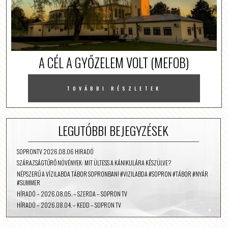
A CÉL A GYŐZELEM VOLT (MEFOB)
TOVÁBBI RÉSZLETEK
LEGUTÓBBI BEJEGYZÉSEK
SOPRONTV 2026.08.06 HIRADÓ
SZÁRAZSÁGTŰRŐ NÖVÉNYEK: MIT ÜLTESS A KÁNIKULÁRA KÉSZÜLVE?
NÉPSZERŰ A VÍZILABDA TÁBOR SOPRONBAN! #VIZILABDA #SOPRON #TÁBOR #NYÁR
#SUMMER
HÍRADÓ – 2026.08.05. – SZERDA – SOPRON TV
HÍRADÓ – 2026.08.04. – KEDD – SOPRON TV