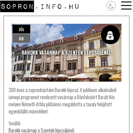
JÚL
08
BAROKK VASÁRNAP A SZENTEK LÉPCSŐJÉNÉL
300 éves a sopronbánfalvi Barokk lépcső. A jubileum alkalmából
ünnepi programot rendezett vasárnap a Bánfalváért Baráti Kör,
melyen Németh Attila plébános megáldotta a tavaly felújított
egyedülálló műemléket.
tovább:
Barokk vasárnap a Szentek lépcsőjénél