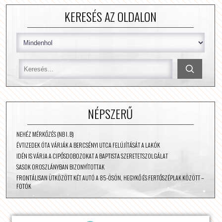
KERESÉS AZ OLDALON
NÉPSZERŰ
NEHÉZ MÉRKŐZÉS (NB I. B)
ÉVTIZEDEK ÓTA VÁRJÁK A BERCSÉNYI UTCA FELÚJÍTÁSÁT A LAKÓK
IDÉN IS VÁRJA A CIPŐSDOBOZOKAT A BAPTISTA SZERETETSZOLGÁLAT
SASOK OROSZLÁNYBAN BIZONYÍTOTTAK
FRONTÁLISAN ÜTKÖZÖTT KÉT AUTÓ A 85-ÖSÖN, HEGYKŐ ÉS FERTŐSZÉPLAK KÖZÖTT –
FOTÓK