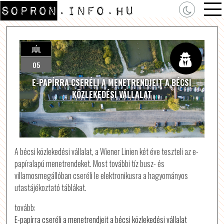
JÚL
05
E-PAPÍRRA CSERÉLI A MENETRENDJEIT A BÉCSI
KÖZLEKEDÉSI VÁLLALAT
A bécsi közlekedési vállalat, a Wiener Linien két éve teszteli az e-
papíralapú menetrendeket. Most további tíz busz- és
villamosmegállóban cseréli le elektronikusra a hagyományos
utastájékoztató táblákat.
tovább:
E-papírra cseréli a menetrendjeit a bécsi közlekedési vállalat