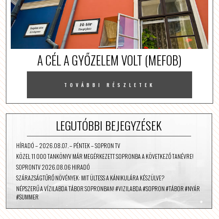
A CÉL A GYŐZELEM VOLT (MEFOB)
TOVÁBBI RÉSZLETEK
LEGUTÓBBI BEJEGYZÉSEK
HÍRADÓ – 2026.08.07. – PÉNTEK – SOPRON TV
KÖZEL 11 000 TANKÖNYV MÁR MEGÉRKEZETT SOPRONBA A KÖVETKEZŐ TANÉVRE!
SOPRONTV 2026.08.06 HIRADÓ
SZÁRAZSÁGTŰRŐ NÖVÉNYEK: MIT ÜLTESS A KÁNIKULÁRA KÉSZÜLVE?
NÉPSZERŰ A VÍZILABDA TÁBOR SOPRONBAN! #VIZILABDA #SOPRON #TÁBOR #NYÁR
#SUMMER