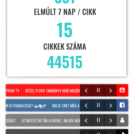
ELMÚLT 7 NAP / CIKK
15
CIKKEK SZÁMA
44515
 SOPRON TV
KÖZEL 11 000 TANKÖNYV MÁR MEGÉRKEZETT SOPRONBA A KÖVETKEZŐ TANÉ
UNK ÚJ PAJKASZEGE? 🌄🏘️🌾
MA IS TART MÉG A SOPRONI BORÜNNEP, 20 ÓRAKOR A HO
RSÉGET
LETARTÓZTATTÁK A FIATALT, AKI KIS HÍJÁN MEGÖLT EGY 28 ÉVES FÉRFIT SOPRO