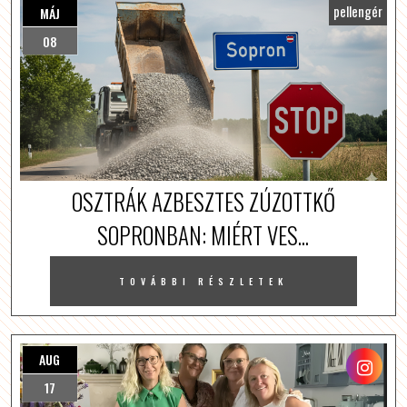
pellengér
MÁJ
08
OSZTRÁK AZBESZTES ZÚZOTTKŐ
SOPRONBAN: MIÉRT VES...
TOVÁBBI RÉSZLETEK
AUG
17