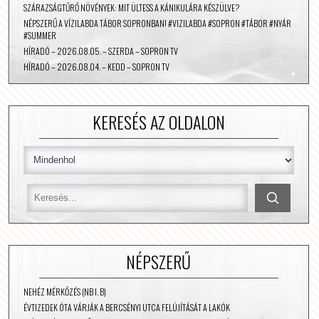
SZÁRAZSÁGTŰRŐ NÖVÉNYEK: MIT ÜLTESS A KÁNIKULÁRA KÉSZÜLVE?
NÉPSZERŰ A VÍZILABDA TÁBOR SOPRONBAN! #VIZILABDA #SOPRON #TÁBOR #NYÁR
#SUMMER
HÍRADÓ – 2026.08.05. – SZERDA – SOPRON TV
HÍRADÓ – 2026.08.04. – KEDD – SOPRON TV
KERESÉS AZ OLDALON
NÉPSZERŰ
NEHÉZ MÉRKŐZÉS (NB I. B)
ÉVTIZEDEK ÓTA VÁRJÁK A BERCSÉNYI UTCA FELÚJÍTÁSÁT A LAKÓK