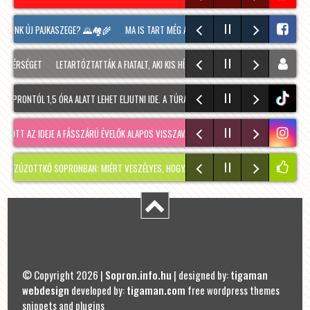
LUNK ÚJ PAJKASZEGE? 🌄🏘️🌾
MA IS TART MÉG A SOPRONI BORÜNNEP, 20 ÓRAKOR A HO
ÉRSÉGET
LETARTÓZTATTÁK A FIATALT, AKI KIS HÍJÁN MEGÖLT EGY 28 ÉVES FÉRFIT SOPR
RONTÓL 1,5 ÓRA ALATT LEHET ELJUTNI IDE. A TÚRA A PREINER GSCHEID PARKOLÓBÓL IND
tiktok
TT AZ IDEJE A FÁSSZÁRÚ ÉVELŐK ALAPOS VISSZAVÁ…
RÉGMÚLT KIRAKATA, AMÉLIE MÓDRA
OTTKŐ SOPRONBAN: MIÉRT VESZÉLYES, HOGYAN KERÜLHETETT IDE, ÉS MIKOR SZABADUL 
© Copyright 2026 |
Sopron.info.hu
| designed by:
tigaman
webdesign
developed by:
tigaman.com
free wordpress themes
snippets and plugins