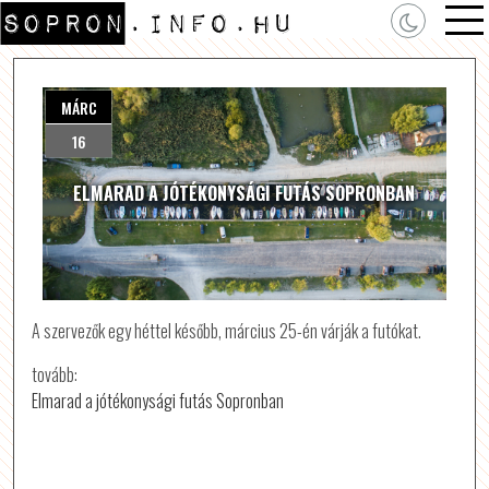
MÁRC
16
ELMARAD A JÓTÉKONYSÁGI FUTÁS SOPRONBAN
A szervezők egy héttel később, március 25-én várják a futókat.
tovább:
Elmarad a jótékonysági futás Sopronban