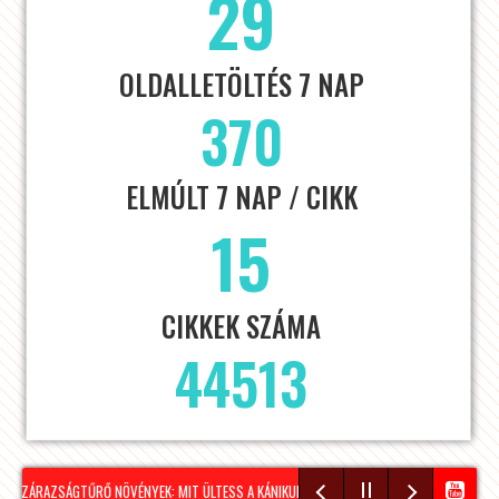
29
OLDALLETÖLTÉS 7 NAP
370
ELMÚLT 7 NAP / CIKK
15
CIKKEK SZÁMA
44513
SZÁRAZSÁGTŰRŐ NÖVÉNYEK: MIT ÜLTESS A KÁNIKULÁRA KÉSZÜLVE?
NÉPSZERŰ A VÍZI