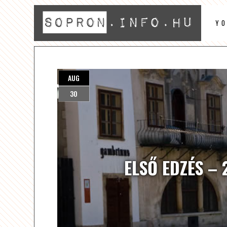
Y
AUG
30
ELSŐ EDZÉS – 