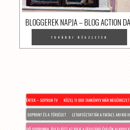
BLOGGEREK NAPJA – BLOG ACTION D
TOVÁBBI RÉSZLETEK
26.08.07. – PÉNTEK – SOPRON TV
KÖZEL 11 000 TANKÖNYV MÁR MEGÉRKEZETT 
L IS ÉRINTI SOPRONT ÉS A TÉRSÉGET
LETARTÓZTATTÁK A FIATALT, AKI KIS HÍJÁ
#HONGRIE🇭🇺
ZETT A JÓ IDŐ SOPRONBA, ÍGY ELJÖTT AZ IDEJE A FÁSSZÁRÚ ÉVELŐK ALAPOS VISSZA