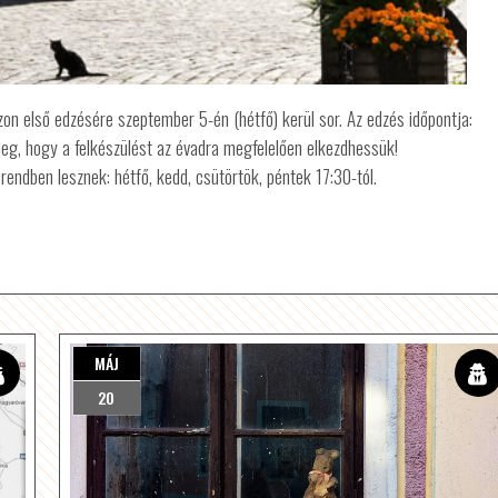
on első edzésére szeptember 5-én (hétfő) kerül sor. Az edzés időpontja:
eg, hogy a felkészülést az évadra megfelelően elkezdhessük!
endben lesznek: hétfő, kedd, csütörtök, péntek 17:30-tól.
MÁJ
20