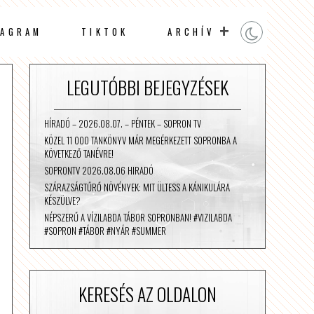
TAGRAM
TIKTOK
ARCHÍV
LEGUTÓBBI BEJEGYZÉSEK
HÍRADÓ – 2026.08.07. – PÉNTEK – SOPRON TV
KÖZEL 11 000 TANKÖNYV MÁR MEGÉRKEZETT SOPRONBA A
KÖVETKEZŐ TANÉVRE!
SOPRONTV 2026.08.06 HIRADÓ
SZÁRAZSÁGTŰRŐ NÖVÉNYEK: MIT ÜLTESS A KÁNIKULÁRA
KÉSZÜLVE?
NÉPSZERŰ A VÍZILABDA TÁBOR SOPRONBAN! #VIZILABDA
#SOPRON #TÁBOR #NYÁR #SUMMER
KERESÉS AZ OLDALON