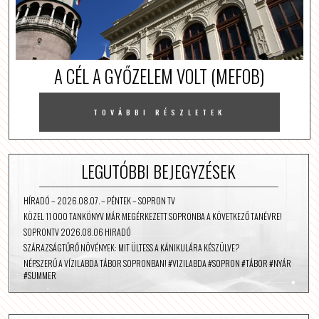
A CÉL A GYŐZELEM VOLT (MEFOB)
TOVÁBBI RÉSZLETEK
LEGUTÓBBI BEJEGYZÉSEK
HÍRADÓ – 2026.08.07. – PÉNTEK – SOPRON TV
KÖZEL 11 000 TANKÖNYV MÁR MEGÉRKEZETT SOPRONBA A KÖVETKEZŐ TANÉVRE!
SOPRONTV 2026.08.06 HIRADÓ
SZÁRAZSÁGTŰRŐ NÖVÉNYEK: MIT ÜLTESS A KÁNIKULÁRA KÉSZÜLVE?
NÉPSZERŰ A VÍZILABDA TÁBOR SOPRONBAN! #VIZILABDA #SOPRON #TÁBOR #NYÁR
#SUMMER