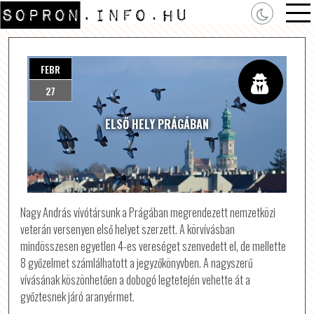
FEBR
27
ELSŐ HELY PRÁGÁBAN
Nagy András vívótársunk a Prágában megrendezett nemzetközi
veterán versenyen első helyet szerzett. A körvívásban
mindösszesen egyetlen 4-es vereséget szenvedett el, de mellette
8 győzelmet számlálhatott a jegyzőkönyvben. A nagyszerű
vívásának köszönhetően a dobogó legtetején vehette át a
győztesnek járó aranyérmet.