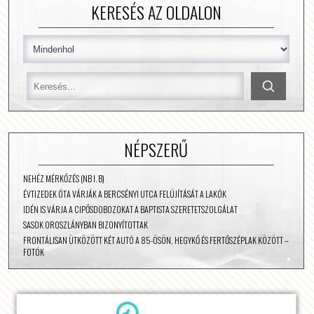
KERESÉS AZ OLDALON
NÉPSZERŰ
NEHÉZ MÉRKŐZÉS (NB I. B)
ÉVTIZEDEK ÓTA VÁRJÁK A BERCSÉNYI UTCA FELÚJÍTÁSÁT A LAKÓK
IDÉN IS VÁRJA A CIPŐSDOBOZOKAT A BAPTISTA SZERETETSZOLGÁLAT
SASOK OROSZLÁNYBAN BIZONYÍTOTTAK
FRONTÁLISAN ÜTKÖZÖTT KÉT AUTÓ A 85-ÖSÖN, HEGYKŐ ÉS FERTŐSZÉPLAK KÖZÖTT –
FOTÓK