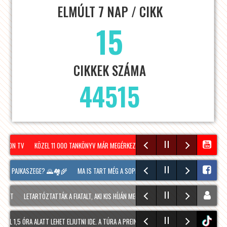
ELMÚLT 7 NAP / CIKK
15
CIKKEK SZÁMA
44515
PRON TV
KÖZEL 11 000 TANKÖNYV MÁR MEGÉRKEZETT SOPRONBA A KÖVETKEZŐ TANÉVRE
ÚJ PAJKASZEGE? 🌄🏘️🌾
MA IS TART MÉG A SOPRONI BORÜNNEP, 20 ÓRAKOR A HOOLIG
LETARTÓZTATTÁK A FIATALT, AKI KIS HÍJÁN MEGÖLT EGY 28 ÉVES FÉRFIT SOPRONBAN
 1,5 ÓRA ALATT LEHET ELJUTNI IDE. A TÚRA A PREINER GSCHEID PARKOLÓBÓL INDUL ÉS 1
tiktok