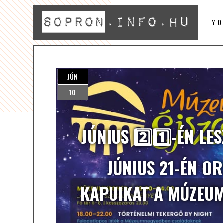
Y
JÚN
10
JÚNIUS 2️⃣1️⃣-ÉN L
JÚNIUS 21-ÉN O
KAPUIKAT A MÚZEUM