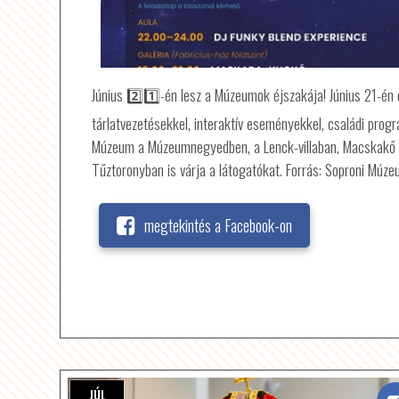
Június 2️⃣1️⃣-én lesz a Múzeumok éjszakája! Június 21-én
tárlatvezetésekkel, interaktív eseményekkel, családi pro
Múzeum a Múzeumnegyedben, a Lenck-villaban, Macskakő
Tűztoronyban is várja a látogatókat. Forrás: Soproni Múz
megtekintés a Facebook-on
JÚL