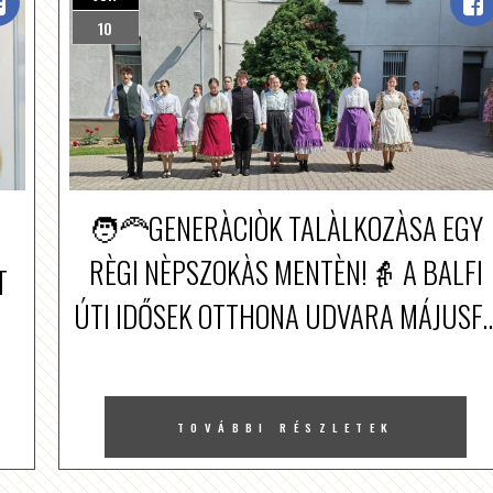
10
🧑‍🦰GENERÀCIÒK TALÀLKOZÀSA EGY
RÈGI NÈPSZOKÀS MENTÈN!👵 A BALFI
T
ÚTI IDŐSEK OTTHONA UDVARA MÁJUSF..
TOVÁBBI RÉSZLETEK