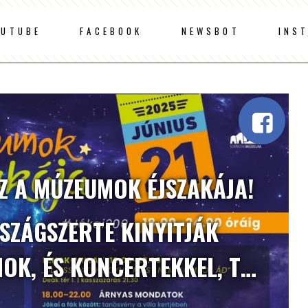
OUTUBE
FACEBOOK
NEWSBOT
INS
ESZ A MÚZEUMOK ÉJSZAKÁJA!
RSZÁGSZERTE KINYITJÁK
OK, ÉS KONCERTEKKEL, T…