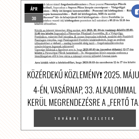
ÁPR
30
KÖZÉRDEKŰ KÖZLEMÉNY❗️ 2025. MÁJ
4-ÉN, VASÁRNAP, 33. ALKALOMMAL
KERÜL MEGRENDEZÉSRE A „FERTŐ TA.
TOVÁBBI RÉSZLETEK