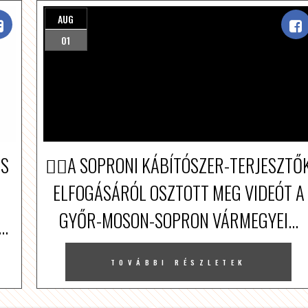
AUG
01
US
👮‍♀️A SOPRONI KÁBÍTÓSZER-TERJESZTŐ
ELFOGÁSÁRÓL OSZTOTT MEG VIDEÓT A
GYŐR-MOSON-SOPRON VÁRMEGYEI...
..
TOVÁBBI RÉSZLETEK