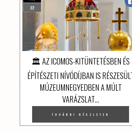
22
🏛️ AZ ICOMOS-KITÜNTETÉSBEN ÉS
ÉPÍTÉSZETI NÍVÓDÍJBAN IS RÉSZESÜL
MÚZEUMNEGYEDBEN A MÚLT
VARÁZSLAT...
TOVÁBBI RÉSZLETEK