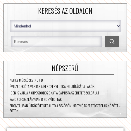
KERESÉS AZ OLDALON
NÉPSZERŰ
NEHÉZ MÉRKŐZÉS (NB I. B)
ÉVTIZEDEK ÓTA VÁRJÁK A BERCSÉNYI UTCA FELÚJÍTÁSÁT A LAKÓK
IDÉN IS VÁRJA A CIPŐSDOBOZOKAT A BAPTISTA SZERETETSZOLGÁLAT
SASOK OROSZLÁNYBAN BIZONYÍTOTTAK
FRONTÁLISAN ÜTKÖZÖTT KÉT AUTÓ A 85-ÖSÖN, HEGYKŐ ÉS FERTŐSZÉPLAK KÖZÖTT –
FOTÓK