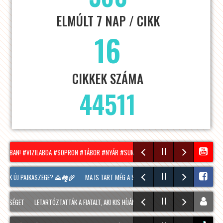
ELMÚLT 7 NAP / CIKK
16
CIKKEK SZÁMA
44511
ONBAN! #VIZILABDA #SOPRON #TÁBOR #NYÁR #SUMMER
HÍRADÓ – 2026.08.05. – SZ
NK ÚJ PAJKASZEGE? 🌄🏘️🌾
MA IS TART MÉG A SOPRONI BORÜNNEP, 20 ÓRAKOR A HOO
SÉGET
LETARTÓZTATTÁK A FIATALT, AKI KIS HÍJÁN MEGÖLT EGY 28 ÉVES FÉRFIT SOPRONB