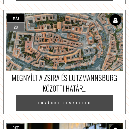
MÁJ
20
MEGNYÍLT A ZSIRA ÉS LUTZMANNSBURG
KÖZÖTTI HATÁR...
TOVÁBBI RÉSZLETEK
OKT