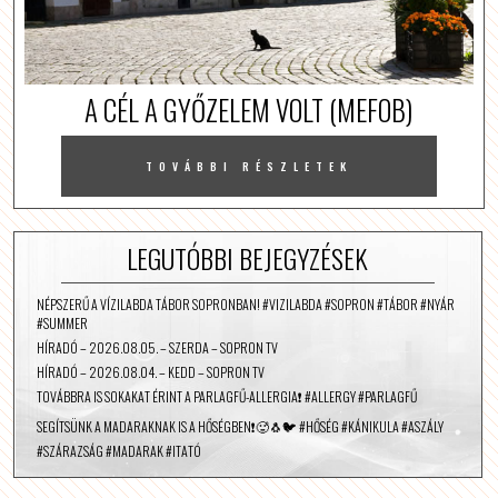
A CÉL A GYŐZELEM VOLT (MEFOB)
TOVÁBBI RÉSZLETEK
LEGUTÓBBI BEJEGYZÉSEK
NÉPSZERŰ A VÍZILABDA TÁBOR SOPRONBAN! #VIZILABDA #SOPRON #TÁBOR #NYÁR
#SUMMER
HÍRADÓ – 2026.08.05. – SZERDA – SOPRON TV
HÍRADÓ – 2026.08.04. – KEDD – SOPRON TV
TOVÁBBRA IS SOKAKAT ÉRINT A PARLAGFŰ-ALLERGIA❗️ #ALLERGY #PARLAGFŰ
SEGÍTSÜNK A MADARAKNAK IS A HŐSÉGBEN❗️🥵🐧🐦 #HŐSÉG #KÁNIKULA #ASZÁLY
#SZÁRAZSÁG #MADARAK #ITATÓ