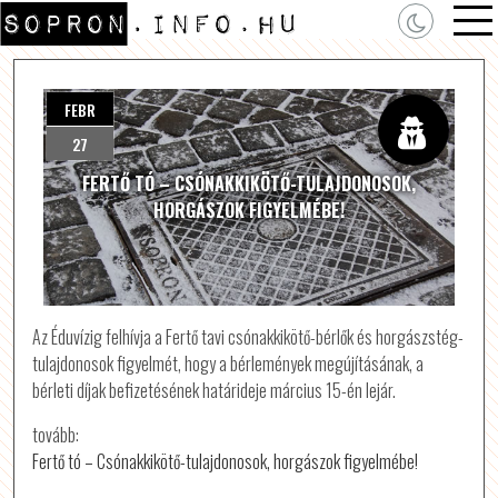
FEBR
27
FERTŐ TÓ – CSÓNAKKIKÖTŐ-TULAJDONOSOK,
HORGÁSZOK FIGYELMÉBE!
Az Éduvízig felhívja a Fertő tavi csónakkikötő-bérlők és horgászstég-
tulajdonosok figyelmét, hogy a bérlemények megújításának, a
bérleti díjak befizetésének határideje március 15-én lejár.
tovább:
Fertő tó – Csónakkikötő-tulajdonosok, horgászok figyelmébe!