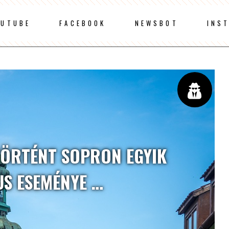
OUTUBE
FACEBOOK
NEWSBOT
INS
TÖRTÉNT SOPRON EGYIK
US ESEMÉNYE …