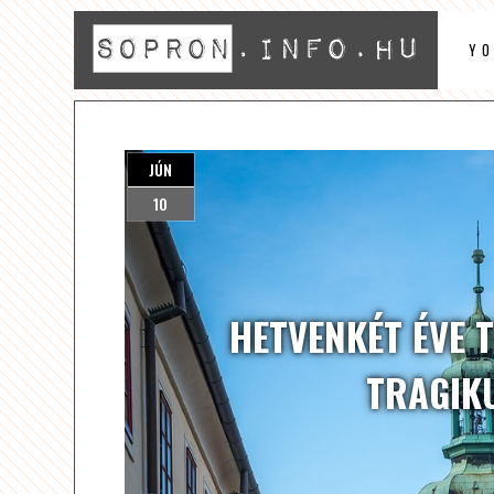
Y
JÚN
10
HETVENKÉT ÉVE 
TRAGIK