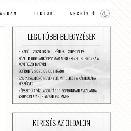
TAGRAM
TIKTOK
ARCHÍV
LEGUTÓBBI BEJEGYZÉSEK
HÍRADÓ – 2026.08.07. – PÉNTEK – SOPRON TV
KÖZEL 11 000 TANKÖNYV MÁR MEGÉRKEZETT SOPRONBA A
KÖVETKEZŐ TANÉVRE!
SOPRONTV 2026.08.06 HIRADÓ
SZÁRAZSÁGTŰRŐ NÖVÉNYEK: MIT ÜLTESS A KÁNIKULÁRA
KÉSZÜLVE?
NÉPSZERŰ A VÍZILABDA TÁBOR SOPRONBAN! #VIZILABDA
#SOPRON #TÁBOR #NYÁR #SUMMER
KERESÉS AZ OLDALON