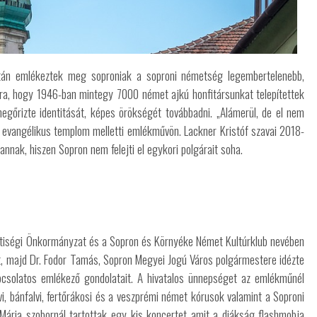
tán emlékeztek meg soproniak a soproni németség legembertelenebb,
ra, hogy 1946-ban mintegy 7000 német ajkú honfitársunkat telepítettek
gőrizte identitását, képes örökségét továbbadni. „Alámerül, de el nem
az evangélikus templom melletti emlékművön. Lackner Kristóf szavai 2018-
annak, hiszen Sopron nem felejti el egykori polgárait soha.
tiségi Önkormányzat és a Sopron és Környéke Német Kultúrklub nevében
, majd Dr. Fodor Tamás, Sopron Megyei Jogú Város polgármestere idézte
pcsolatos emlékező gondolatait. A hivatalos ünnepséget az emlékműnél
, bánfalvi, fertőrákosi és a veszprémi német kórusok valamint a Soproni
 Mária szobornál tartottak egy kis koncertet amit a diákság flashmobja