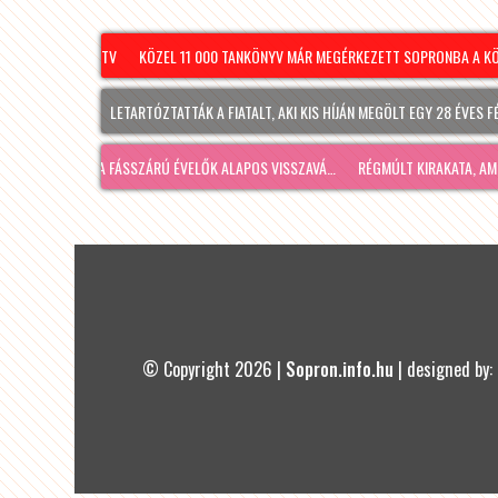
EK – SOPRON TV
KÖZEL 11 000 TANKÖNYV MÁR MEGÉRKEZETT SOPRONBA A KÖVET
MINDENKI EZT TALÁLG
LETARTÓZTATTÁK A FIATALT, AKI KIS HÍJÁN MEGÖLT EGY 28 ÉVES FÉRFIT
AZ IDEJE A FÁSSZÁRÚ ÉVELŐK ALAPOS VISSZAVÁ…
RÉGMÚLT KIRAKATA, AMÉLIE MÓ
OSZT
© Copyright 2026 |
Sopron.info.hu
| designed by: