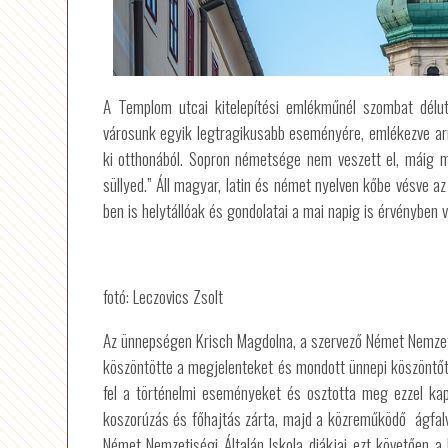
A Templom utcai kitelepítési emlékműnél szombat délu
városunk egyik legtragikusabb eseményére, emlékezve ar
ki otthonából. Sopron németsége nem veszett el, máig me
süllyed.” Áll magyar, latin és német nyelven kőbe vésve 
ben is helytállóak és gondolatai a mai napig is érvényben v
fotó: Leczovics Zsolt
Az ünnepségen Krisch Magdolna, a szervező Német Nemze
köszöntötte a megjelenteket és mondott ünnepi köszöntőt
fel a történelmi eseményeket és osztotta meg ezzel ka
koszorúzás és főhajtás zárta, majd a közreműködő ágfalvi
Német Nemzetiségi Általán Iskola diákjai ezt követően a