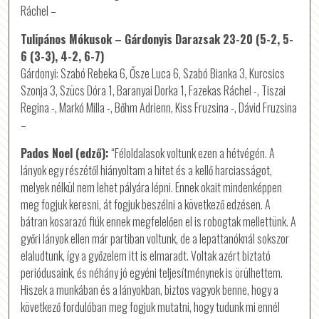
Ráchel –
Tulipános Mókusok – Gárdonyis Darazsak 23-20 (5-2, 5-
6 (3-3), 4-2, 6-7)
Gárdonyi: Szabó Rebeka 6, Ősze Luca 6, Szabó Bianka 3, Kurcsics
Szonja 3, Szücs Dóra 1, Baranyai Dorka 1, Fazekas Ráchel -, Tiszai
Regina -, Markó Milla -, Bőhm Adrienn, Kiss Fruzsina -, Dávid Fruzsina
–
Pados Noel (edző):
“Féloldalasok voltunk ezen a hétvégén. A
lányok egy részétől hiányoltam a hitet és a kellő harciasságot,
melyek nélkül nem lehet pályára lépni. Ennek okait mindenképpen
meg fogjuk keresni, át fogjuk beszélni a következő edzésen. A
bátran kosarazó fiúk ennek megfelelően el is robogtak mellettünk. A
győri lányok ellen már partiban voltunk, de a lepattanóknál sokszor
elaludtunk, így a győzelem itt is elmaradt. Voltak azért biztató
periódusaink, és néhány jó egyéni teljesítménynek is örülhettem.
Hiszek a munkában és a lányokban, biztos vagyok benne, hogy a
következő fordulóban meg fogjuk mutatni, hogy tudunk mi ennél