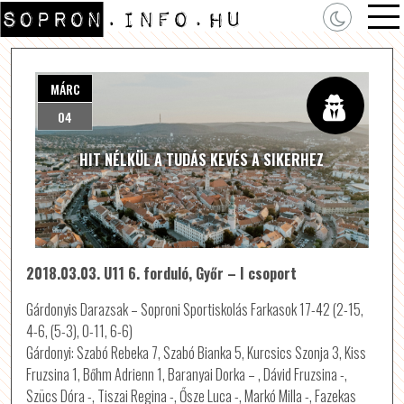
MÁRC
04
HIT NÉLKÜL A TUDÁS KEVÉS A SIKERHEZ
2018.03.03. U11 6. forduló, Győr – I csoport
Gárdonyis Darazsak – Soproni Sportiskolás Farkasok 17-42 (2-15,
4-6, (5-3), 0-11, 6-6)
Gárdonyi: Szabó Rebeka 7, Szabó Bianka 5, Kurcsics Szonja 3, Kiss
Fruzsina 1, Bőhm Adrienn 1, Baranyai Dorka – , Dávid Fruzsina -,
Szücs Dóra -, Tiszai Regina -, Ősze Luca -, Markó Milla -, Fazekas