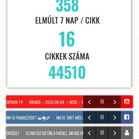
358
ELMÚLT 7 NAP / CIKK
16
CIKKEK SZÁMA
44510
– SOPRON TV
HÍRADÓ – 2026.08.04. – KEDD – SOPRON TV
TOVÁBBRA IS SOKAKAT É
LUNK ÚJ PAJKASZEGE? 🌄🏘️🌾
MA IS TART MÉG A SOPRONI BORÜNNEP, 20 ÓRAKOR A H
TÉRSÉGET
LETARTÓZTATTÁK A FIATALT, AKI KIS HÍJÁN MEGÖLT EGY 28 ÉVES FÉRFIT SOPR