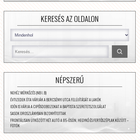
KERESÉS AZ OLDALON
NÉPSZERŰ
NEHÉZ MÉRKŐZÉS (NB I. B)
ÉVTIZEDEK ÓTA VÁRJÁK A BERCSÉNYI UTCA FELÚJÍTÁSÁT A LAKÓK
IDÉN IS VÁRJA A CIPŐSDOBOZOKAT A BAPTISTA SZERETETSZOLGÁLAT
SASOK OROSZLÁNYBAN BIZONYÍTOTTAK
FRONTÁLISAN ÜTKÖZÖTT KÉT AUTÓ A 85-ÖSÖN, HEGYKŐ ÉS FERTŐSZÉPLAK KÖZÖTT –
FOTÓK