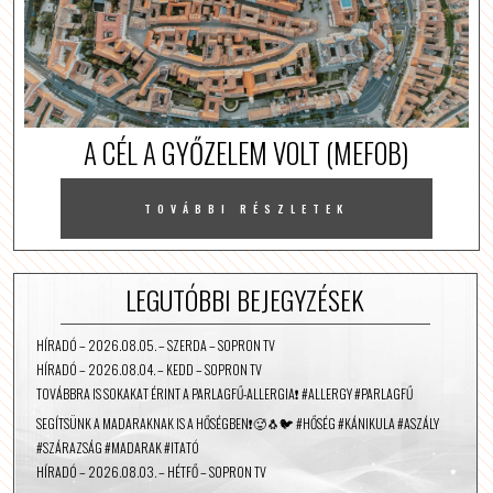
A CÉL A GYŐZELEM VOLT (MEFOB)
TOVÁBBI RÉSZLETEK
LEGUTÓBBI BEJEGYZÉSEK
HÍRADÓ – 2026.08.05. – SZERDA – SOPRON TV
HÍRADÓ – 2026.08.04. – KEDD – SOPRON TV
TOVÁBBRA IS SOKAKAT ÉRINT A PARLAGFŰ-ALLERGIA❗️ #ALLERGY #PARLAGFŰ
SEGÍTSÜNK A MADARAKNAK IS A HŐSÉGBEN❗️🥵🐧🐦 #HŐSÉG #KÁNIKULA #ASZÁLY
#SZÁRAZSÁG #MADARAK #ITATÓ
HÍRADÓ – 2026.08.03. – HÉTFŐ – SOPRON TV