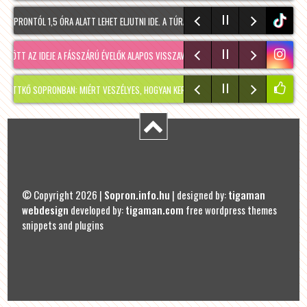
PRONTÓL 1,5 ÓRA ALATT LEHET ELJUTNI IDE. A TÚRA A PREINER GSCHEID PARKOLÓBÓL IN
tiktok
ÖTT AZ IDEJE A FÁSSZÁRÚ ÉVELŐK ALAPOS VISSZAVÁ…
RÉGMÚLT KIRAKATA, AMÉLIE MÓDRA
 SOPRONBAN: MIÉRT VESZÉLYES, HOGYAN KERÜLHETETT IDE, ÉS MIKOR SZABADUL FEL?
© Copyright 2026 |
Sopron.info.hu
| designed by:
tigaman
webdesign
developed by:
tigaman.com
free wordpress themes
snippets and plugins