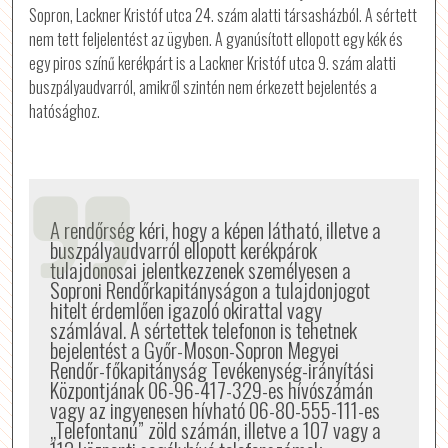
Sopron, Lackner Kristóf utca 24. szám alatti társasházból. A sértett
nem tett feljelentést az ügyben. A gyanúsított ellopott egy kék és
egy piros színű kerékpárt is a Lackner Kristóf utca 9. szám alatti
buszpályaudvarról, amikről szintén nem érkezett bejelentés a
hatósághoz.
A rendőrség kéri, hogy a képen látható, illetve a
buszpályaudvarról ellopott kerékpárok
tulajdonosai jelentkezzenek személyesen a
Soproni Rendőrkapitányságon a tulajdonjogot
hitelt érdemlően igazoló okirattal vagy
számlával. A sértettek telefonon is tehetnek
bejelentést a Győr-Moson-Sopron Megyei
Rendőr-főkapitányság Tevékenység-irányítási
Központjának 06-96-417-329-es hívószámán
vagy az ingyenesen hívható 06-80-555-111-es
„Telefontanú” zöld számán, illetve a 107 vagy a