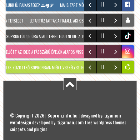
 FALUNK ÚJ PAJKASZEGE? 🌄🏘️🌾
MA IS TART MÉG A SOPRONI BORÜNNEP, 20 ÓRAKOR A
 A TÉRSÉGET
LETARTÓZTATTÁK A FIATALT, AKI KIS HÍJÁN MEGÖLT EGY 28 ÉVES FÉRFIT S
 SOPRONTÓL 1,5 ÓRA ALATT LEHET ELJUTNI IDE. A TÚRA A PREINER GSCHEID PARKOLÓBÓL
tiktok
ELJÖTT AZ IDEJE A FÁSSZÁRÚ ÉVELŐK ALAPOS VISSZAVÁ…
RÉGMÚLT KIRAKATA, AMÉLIE M
S ZÚZOTTKŐ SOPRONBAN: MIÉRT VESZÉLYES, HOGYAN KERÜLHETETT IDE, ÉS MIKOR SZAB
© Copyright 2026 |
Sopron.info.hu
| designed by:
tigaman
webdesign
developed by:
tigaman.com
free wordpress themes
snippets and plugins