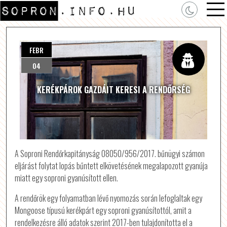
FEBR
04
KERÉKPÁROK GAZDÁIT KERESI A RENDŐRSÉG
A Soproni Rendőrkapitányság 08050/956/2017. bűnügyi számon
eljárást folytat lopás bűntett elkövetésének megalapozott gyanúja
miatt egy soproni gyanúsított ellen.
A rendőrök egy folyamatban lévő nyomozás során lefoglaltak egy
Mongoose típusú kerékpárt egy soproni gyanúsítottól, amit a
rendelkezésre álló adatok szerint 2017-ben tulajdonította el a