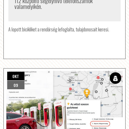
112 központi segélyhívó telefonszámok
valamelyikén.
A lopott bicikliket a rendőrség lefoglalta, tulajdonosait keresi.
OKT
09