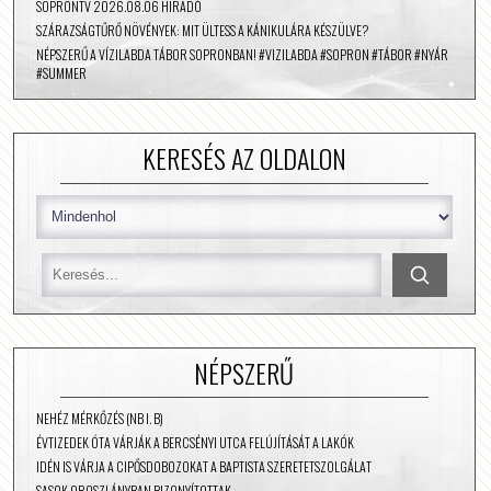
SOPRONTV 2026.08.06 HIRADÓ
SZÁRAZSÁGTŰRŐ NÖVÉNYEK: MIT ÜLTESS A KÁNIKULÁRA KÉSZÜLVE?
NÉPSZERŰ A VÍZILABDA TÁBOR SOPRONBAN! #VIZILABDA #SOPRON #TÁBOR #NYÁR
#SUMMER
KERESÉS AZ OLDALON
NÉPSZERŰ
NEHÉZ MÉRKŐZÉS (NB I. B)
ÉVTIZEDEK ÓTA VÁRJÁK A BERCSÉNYI UTCA FELÚJÍTÁSÁT A LAKÓK
IDÉN IS VÁRJA A CIPŐSDOBOZOKAT A BAPTISTA SZERETETSZOLGÁLAT
SASOK OROSZLÁNYBAN BIZONYÍTOTTAK