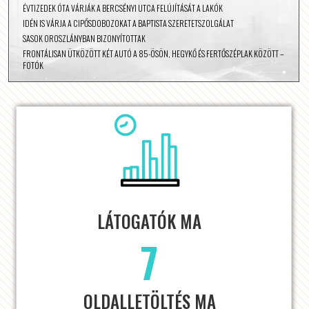
ÉVTIZEDEK ÓTA VÁRJÁK A BERCSÉNYI UTCA FELÚJÍTÁSÁT A LAKÓK
IDÉN IS VÁRJA A CIPŐSDOBOZOKAT A BAPTISTA SZERETETSZOLGÁLAT
SASOK OROSZLÁNYBAN BIZONYÍTOTTAK
FRONTÁLISAN ÜTKÖZÖTT KÉT AUTÓ A 85-ÖSÖN, HEGYKŐ ÉS FERTŐSZÉPLAK KÖZÖTT –
FOTÓK
LÁTOGATÓK MA
7
OLDALLETÖLTÉS MA