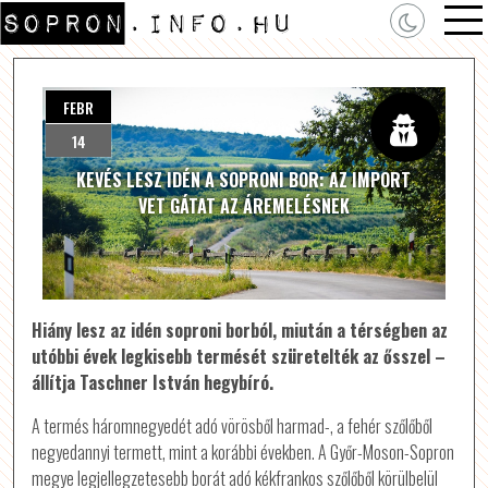
FEBR
14
KEVÉS LESZ IDÉN A SOPRONI BOR: AZ IMPORT
VET GÁTAT AZ ÁREMELÉSNEK
Hiány lesz az idén soproni borból, miután a térségben az
utóbbi évek legkisebb termését szüretelték az ősszel –
állítja Taschner István hegybíró.
A termés háromnegyedét adó vörösből harmad-, a fehér szőlőből
negyedannyi termett, mint a korábbi években. A Győr-Moson-Sopron
megye legjellegzetesebb borát adó kékfrankos szőlőből körülbelül