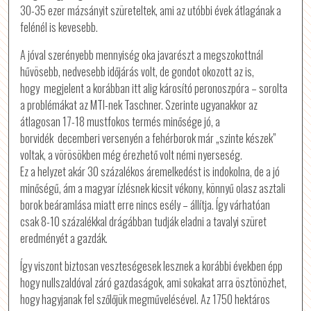
30-35 ezer mázsányit szüreteltek, ami az utóbbi évek átlagának a
felénél is kevesebb.
A jóval szerényebb mennyiség oka javarészt a megszokottnál
hűvösebb, nedvesebb időjárás volt, de gondot okozott az is,
hogy megjelent a korábban itt alig károsító peronoszpóra – sorolta
a problémákat az MTI-nek Taschner. Szerinte ugyanakkor az
átlagosan 17-18 mustfokos termés minősége jó, a
borvidék decemberi versenyén a fehérborok már „szinte készek”
voltak, a vörösökben még érezhető volt némi nyerseség.
Ez a helyzet akár 30 százalékos áremelkedést is indokolna, de a jó
minőségű, ám a magyar ízlésnek kicsit vékony, könnyű olasz asztali
borok beáramlása miatt erre nincs esély – állítja. Így várhatóan
csak 8-10 százalékkal drágábban tudják eladni a tavalyi szüret
eredményét a gazdák.
Így viszont biztosan veszteségesek lesznek a korábbi években épp
hogy nullszaldóval záró gazdaságok, ami sokakat arra ösztönözhet,
hogy hagyjanak fel szőlőjük megművelésével. Az 1750 hektáros