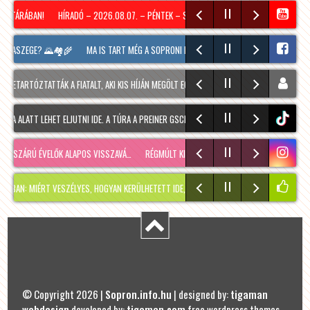
ATÁRÁBAN!
HÍRADÓ – 2026.08.07. – PÉNTEK – SOPRON TV
KÖZEL 11 000 TANKÖNY
JKASZEGE? 🌄🏘️🌾
MA IS TART MÉG A SOPRONI BORÜNNEP, 20 ÓRAKOR A HOOLIGANS Z
ETARTÓZTATTÁK A FIATALT, AKI KIS HÍJÁN MEGÖLT EGY 28 ÉVES FÉRFIT SOPRONBAN
ENNE
 ALATT LEHET ELJUTNI IDE. A TÚRA A PREINER GSCHEID PARKOLÓBÓL INDUL ÉS 1050 MÉTE
tiktok
SSZÁRÚ ÉVELŐK ALAPOS VISSZAVÁ…
RÉGMÚLT KIRAKATA, AMÉLIE MÓDRA
TÉLEN IS KÉNY
MIÉRT VESZÉLYES, HOGYAN KERÜLHETETT IDE, ÉS MIKOR SZABADUL FEL?
PÁR NAPPAL
© Copyright 2026 |
Sopron.info.hu
| designed by:
tigaman
webdesign
developed by:
tigaman.com
free wordpress themes