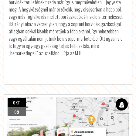
borvidék területének tizede már így is megműveletlen – jegyezte
meg. A hegyközségnél már érzékelik, hogy elsősorban a hobbiból,
vagy más foglalkozás mellett borászkodók állnak le a termeléssel.
Hátrányt okoz a versenyben, hogy a soproni borvidék gazdaságai
átlagban sokkal kisebb méretűek a többiekénél, így nehezebben,
vagy egyáltalán nem jutnak be a szupermarketekbe. Ott ugyanis el
is fogyna egy-egy gazdaság teljes felhozatala, mire
„bemarketingeli” az üzletlánc – írja az MTI.
OKT
09