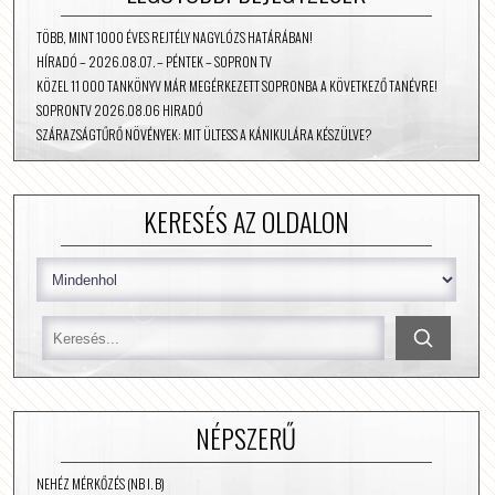
TÖBB, MINT 1000 ÉVES REJTÉLY NAGYLÓZS HATÁRÁBAN!
HÍRADÓ – 2026.08.07. – PÉNTEK – SOPRON TV
KÖZEL 11 000 TANKÖNYV MÁR MEGÉRKEZETT SOPRONBA A KÖVETKEZŐ TANÉVRE!
SOPRONTV 2026.08.06 HIRADÓ
SZÁRAZSÁGTŰRŐ NÖVÉNYEK: MIT ÜLTESS A KÁNIKULÁRA KÉSZÜLVE?
KERESÉS AZ OLDALON
NÉPSZERŰ
NEHÉZ MÉRKŐZÉS (NB I. B)