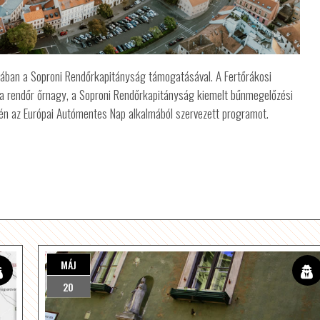
lában a Soproni Rendőrkapitányság támogatásával. A Fertőrákosi
ga rendőr őrnagy, a Soproni Rendőrkapitányság kiemelt bűnmegelőzési
én az Európai Autómentes Nap alkalmából szervezett programot.
MÁJ
20