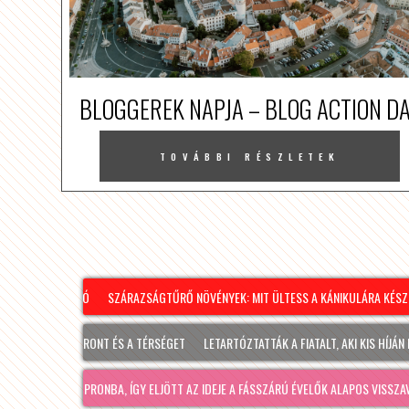
BLOGGEREK NAPJA – BLOG ACTION D
TOVÁBBI RÉSZLETEK
SZÁRAZSÁGTŰRŐ NÖVÉNYEK: MIT ÜLTESS A KÁNIKULÁRA KÉSZÜL
M
 ÉRINTI SOPRONT ÉS A TÉRSÉGET
LETARTÓZTATTÁK A FIATALT, AKI KIS HÍJÁN MEG
 JÓ IDŐ SOPRONBA, ÍGY ELJÖTT AZ IDEJE A FÁSSZÁRÚ ÉVELŐK ALAPOS VISSZAVÁ…