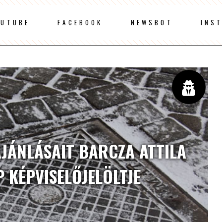
OUTUBE
FACEBOOK
NEWSBOT
INS
JÁNLÁSAIT BARCZA ATTILA
P KÉPVISELŐJELÖLTJE