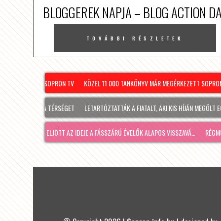
BLOGGEREK NAPJA – BLOG ACTION D
TOVÁBBI RÉSZLETEK
. – PÉNTEK – SOPRON TV
KÖZEL 11 000 TANKÖNYV MÁR MEGÉRKEZETT SOPRONBA
MINDENKI
OPRONT ÉS A TÉRSÉGET
LETARTÓZTATTÁK A FIATALT, AKI KIS HÍJÁN MEGÖLT EGY 2
ONBA, ÍGY ELJÖTT AZ IDEJE A FÁSSZÁRÚ ÉVELŐK ALAPOS VISSZAVÁ…
RÉGMÚLT KIR