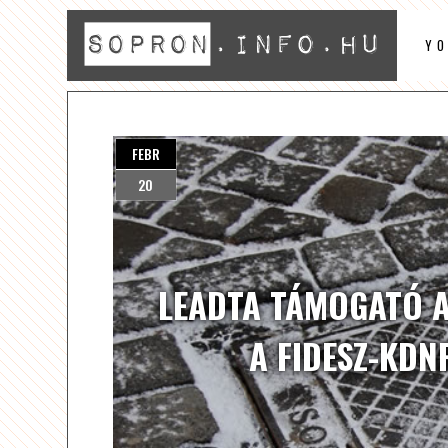
Y
FEBR
20
LEADTA TÁMOGATÓ A
A FIDESZ-KDN