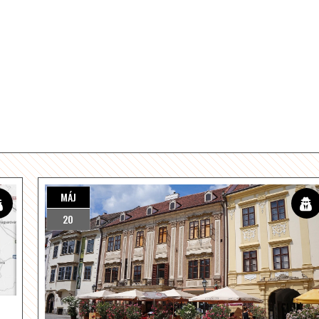
MÁJ
20