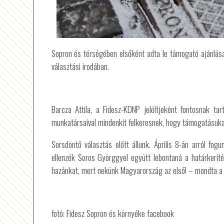
Sopron és térségében elsőként adta le támogató ajánlásai
választási irodában.
Barcza Attila, a Fidesz-KDNP jelöltjeként fontosnak ta
munkatársaival mindenkit felkeresnek, hogy támogatásukat 
Sorsdöntő választás előtt állunk. Április 8-án arról 
ellenzék Soros Györggyel együtt lebontaná a határkerí
hazánkat, mert nekünk Magyarország az első! – mondta a F
fotó: Fidesz Sopron és környéke facebook