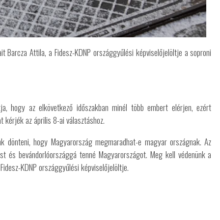
t Barcza Attila, a Fidesz-KDNP országgyűlési képviselőjelöltje a soproni
rtja, hogy az elkövetkező időszakban minél több embert elérjen, ezért
kérjék az április 8-ai választáshoz.
fogunk dönteni, hogy Magyarország megmaradhat-e magyar országnak. Az
tést és bevándorlóországgá tenné Magyarországot. Meg kell védenünk a
idesz-KDNP országgyűlési képviselőjelöltje.