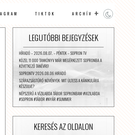
TAGRAM
TIKTOK
ARCHÍV
LEGUTÓBBI BEJEGYZÉSEK
HÍRADÓ – 2026.08.07. – PÉNTEK – SOPRON TV
KÖZEL 11 000 TANKÖNYV MÁR MEGÉRKEZETT SOPRONBA A
KÖVETKEZŐ TANÉVRE!
SOPRONTV 2026.08.06 HIRADÓ
SZÁRAZSÁGTŰRŐ NÖVÉNYEK: MIT ÜLTESS A KÁNIKULÁRA
KÉSZÜLVE?
NÉPSZERŰ A VÍZILABDA TÁBOR SOPRONBAN! #VIZILABDA
#SOPRON #TÁBOR #NYÁR #SUMMER
KERESÉS AZ OLDALON