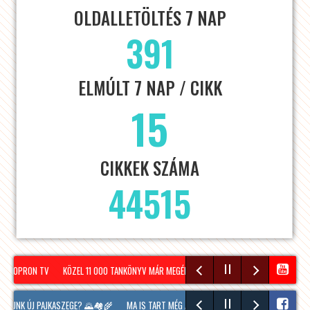
OLDALLETÖLTÉS 7 NAP
391
ELMÚLT 7 NAP / CIKK
15
CIKKEK SZÁMA
44515
– SOPRON TV
KÖZEL 11 000 TANKÖNYV MÁR MEGÉRKEZETT SOPRONBA A KÖVETKEZŐ TAN
ALUNK ÚJ PAJKASZEGE? 🌄🏘️🌾
MA IS TART MÉG A SOPRONI BORÜNNEP, 20 ÓRAKOR A H