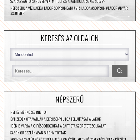
SZÁRAZSÁGTŰRŐ NÖVÉNYEK: MIT ÜLTESS A KÁNIKULÁRA KÉSZÜLVE?
NÉPSZERŰ A VÍZILABDA TÁBOR SOPRONBAN! #VIZILABDA #SOPRON #TÁBOR #NYÁR
#SUMMER
KERESÉS AZ OLDALON
NÉPSZERŰ
NEHÉZ MÉRKŐZÉS (NB I. B)
ÉVTIZEDEK ÓTA VÁRJÁK A BERCSÉNYI UTCA FELÚJÍTÁSÁT A LAKÓK
IDÉN IS VÁRJA A CIPŐSDOBOZOKAT A BAPTISTA SZERETETSZOLGÁLAT
SASOK OROSZLÁNYBAN BIZONYÍTOTTAK
FRONTÁLISAN ÜTKÖZÖTT KÉT AUTÓ A 85-ÖSÖN, HEGYKŐ ÉS FERTŐSZÉPLAK KÖZÖTT –