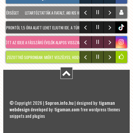
TÉRSÉGET
LETARTÓZTATTÁK A FIATALT, AKI KIS HÍJÁN MEGÖLT EGY 28 ÉVES FÉRFIT SOP
OPRONTÓL 1,5 ÓRA ALATT LEHET ELJUTNI IDE. A TÚRA A PREINER GSCHEID PARKOLÓBÓL IN
tiktok
ÖTT AZ IDEJE A FÁSSZÁRÚ ÉVELŐK ALAPOS VISSZAVÁ…
RÉGMÚLT KIRAKATA, AMÉLIE MÓDR
ÚZOTTKŐ SOPRONBAN: MIÉRT VESZÉLYES, HOGYAN KERÜLHETETT IDE, ÉS MIKOR SZABADUL
© Copyright 2026 |
Sopron.info.hu
| designed by:
tigaman
webdesign
developed by:
tigaman.com
free wordpress themes
snippets and plugins