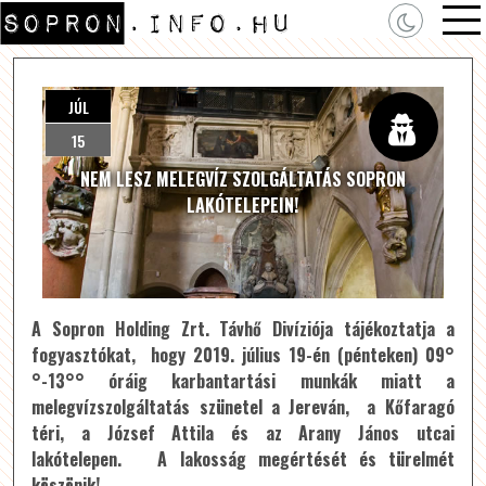
JÚL
15
NEM LESZ MELEGVÍZ SZOLGÁLTATÁS SOPRON
LAKÓTELEPEIN!
A Sopron Holding Zrt. Távhő Divíziója tájékoztatja a
fogyasztókat, hogy 2019. július 19-én (pénteken) 09°
°-13°° óráig karbantartási munkák miatt a
melegvízszolgáltatás szünetel a
Jereván, a
Kőfaragó
téri, a J
ózsef Attila és az
Arany János utcai
lakótelepen.
A lakosság megértését és türelmét
köszönik!