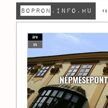
Y
ÁPR
05
NÉPMESEPONT