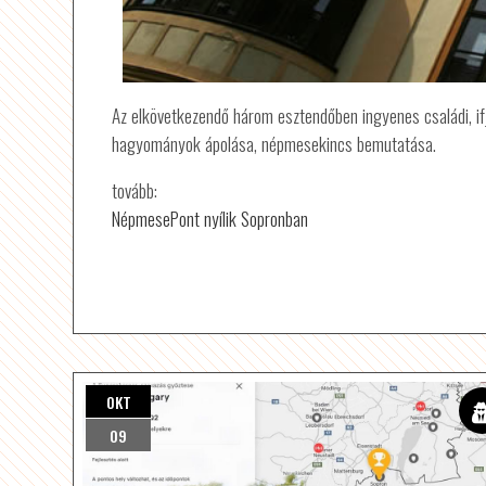
Az elkövetkezendő három esztendőben ingyenes családi, i
hagyományok ápolása, népmesekincs bemutatása.
tovább:
NépmesePont nyílik Sopronban
OKT
09