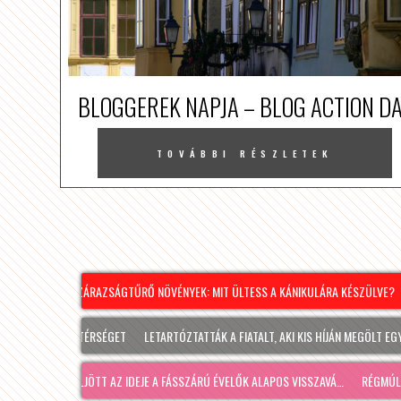
BLOGGEREK NAPJA – BLOG ACTION D
TOVÁBBI RÉSZLETEK
SZÁRAZSÁGTŰRŐ NÖVÉNYEK: MIT ÜLTESS A KÁNIKULÁRA KÉSZÜLVE?
MINDENKI E
N
RONT ÉS A TÉRSÉGET
LETARTÓZTATTÁK A FIATALT, AKI KIS HÍJÁN MEGÖLT EGY 28 
BA, ÍGY ELJÖTT AZ IDEJE A FÁSSZÁRÚ ÉVELŐK ALAPOS VISSZAVÁ…
RÉGMÚLT KIRAK