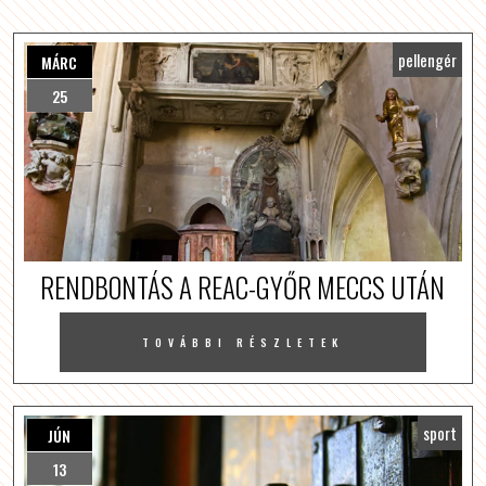
pellengér
MÁRC
25
RENDBONTÁS A REAC-GYŐR MECCS UTÁN
TOVÁBBI RÉSZLETEK
sport
JÚN
13