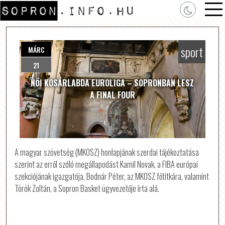
sport
MÁRC
21
NŐI KOSÁRLABDA EUROLIGA – SOPRONBAN LESZ
A FINAL FOUR
A magyar szövetség (MKOSZ) honlapjának szerdai tájékoztatása
szerint az erről szóló megállapodást Kamil Novak, a FIBA európai
szekciójának igazgatója, Bodnár Péter, az MKOSZ főtitkára, valamint
Török Zoltán, a Sopron Basket ügyvezetője írta alá.