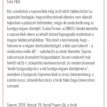
Fotó: FIBA
Bár szombaton a soproni klub még arról adott tájékoztatást az
egyesület honlapján, hogy erőfeszítéseik ellenére sem sikerült
teljesíteni a pályázati feltételeket, mégis ők rendezhetik meg az
Euroliga négyes döntőjét. Szalay Ferenc, az MKOSZ elnöke kiemelte:
a soproni klub sikere az elmúlt évtized legnagyobb eredménye a
magyar klubkosárlabdában. “Köszönet a kormánynak, hogy –
felismerve a négyes döntő jelentőségét, a klub sportsikerét – a
rendezvény mellé állt” – nyilatkozta az elnök. Kiemelte: Sopron
sokszorosan bizonyított házigazdaként, hiszen rendezett már
felnőtt női Eb-t, utánpótlás kontinenstornát, és minden bizonnyal
“kiváló házigazdája lesz a női Euroliga négyes döntőjének is”,
amelyben a házigazda Sopronon kívül az orosz Jekatyerinburg, a
szintén orosz, címvédő Kurszk és a török Yakin Dogu Üniversitesi
szerepel.
Sopron, 2018. február 28. Aerial Powers (k), a török