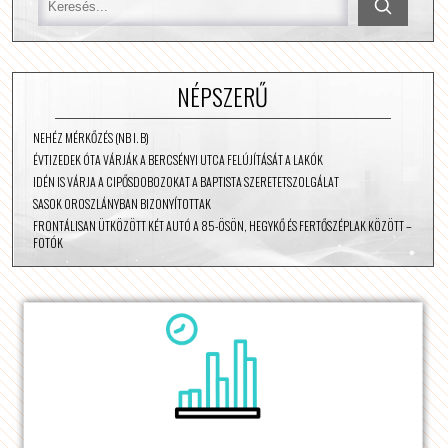
NÉPSZERŰ
NEHÉZ MÉRKŐZÉS (NB I. B)
ÉVTIZEDEK ÓTA VÁRJÁK A BERCSÉNYI UTCA FELÚJÍTÁSÁT A LAKÓK
IDÉN IS VÁRJA A CIPŐSDOBOZOKAT A BAPTISTA SZERETETSZOLGÁLAT
SASOK OROSZLÁNYBAN BIZONYÍTOTTAK
FRONTÁLISAN ÜTKÖZÖTT KÉT AUTÓ A 85-ÖSÖN, HEGYKŐ ÉS FERTŐSZÉPLAK KÖZÖTT –
FOTÓK