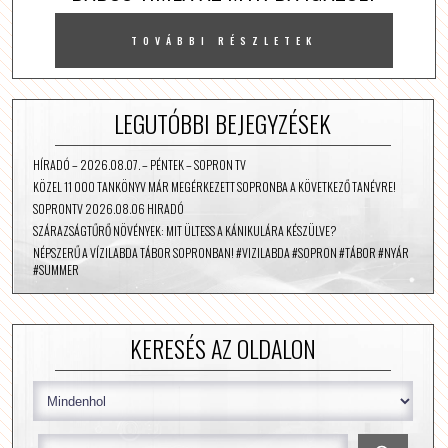
TOVÁBBI RÉSZLETEK
LEGUTÓBBI BEJEGYZÉSEK
HÍRADÓ – 2026.08.07. – PÉNTEK – SOPRON TV
KÖZEL 11 000 TANKÖNYV MÁR MEGÉRKEZETT SOPRONBA A KÖVETKEZŐ TANÉVRE!
SOPRONTV 2026.08.06 HIRADÓ
SZÁRAZSÁGTŰRŐ NÖVÉNYEK: MIT ÜLTESS A KÁNIKULÁRA KÉSZÜLVE?
NÉPSZERŰ A VÍZILABDA TÁBOR SOPRONBAN! #VIZILABDA #SOPRON #TÁBOR #NYÁR
#SUMMER
KERESÉS AZ OLDALON