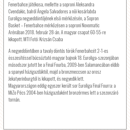
Fenerbahce játékosa, mellette a soproni Aleksandra
Cvendakic, balról Ángela Salvadores a nõi kosárlabda
Euroliga negyeddöntõjének elsõ mérkõzésén, a Sopron
Basket – Fenerbahce mérkõzésen a soproni Novomatic
Arénában 2018. február 28-án. A magyar csapat 60-55-re
kikapott. MTI Fotó: Krizsán Csaba
A negyeddöntőben a tavaly döntős török Fenerbahcét 2-1-es
összesítéssel búcsúztató magyar bajnok 18. Euroliga-szezonjában
másodszor jutott be a Final Fourba, 2009-ben Salamancában előbb
a spanyol házigazdáktól, majd a bronzmeccsen az orosz
Jekatyerinburgtól is kikapott, és negyedik lett.
Magyarországon eddig egyszer került sor Euroliga Final Fourra: a
MiZo Pécs 2004-ben házigazdaként bronzérmes lett a szezonzáró
tornán.