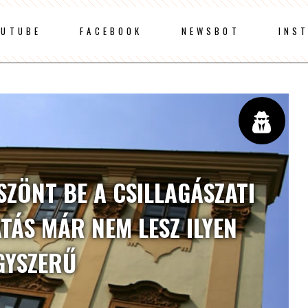
OUTUBE
FACEBOOK
NEWSBOT
INS
SZÖNT BE A CSILLAGÁSZATI
ATÁS MÁR NEM LESZ ILYEN
GYSZERŰ