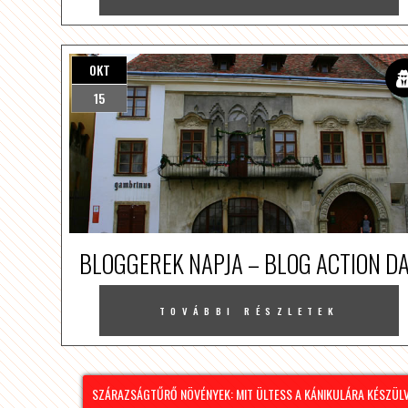
OKT
15
BLOGGEREK NAPJA – BLOG ACTION D
TOVÁBBI RÉSZLETEK
SZÁRAZSÁGTŰRŐ NÖVÉNYEK: MIT ÜLTESS A KÁNIKULÁRA KÉSZÜLVE?
MIND