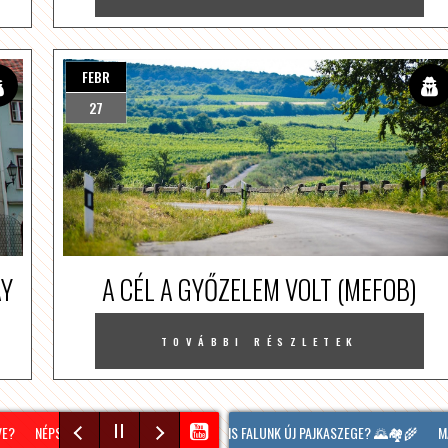
FEBR
27
AY
A CÉL A GYŐZELEM VOLT (MEFOB)
TOVÁBBI RÉSZLETEK
ENKI EZT TALÁLGATJA: HOL LESZ A MI KIS FALUNK ÚJ PAJKASZEGE? 🌄🏘️🌾
NÉPSZERŰ A VÍZILABDA TÁBOR SOPRONBAN! #VIZILABDA #SOPRON #TÁBOR #N
MA IS