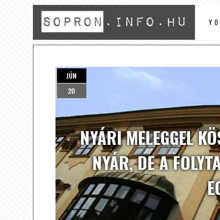
Y
JÚN
20
NYÁRI MELEGGEL KÖ
NYÁR, DE A FOLYT
E