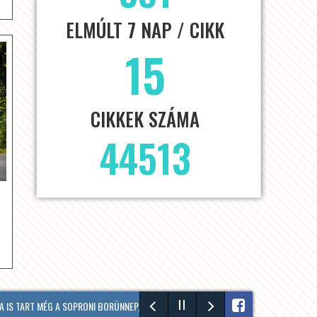
ELMÚLT 7 NAP / CIKK
15
CIKKEK SZÁMA
44513
YÁR #SUMMER
 TART MÉG A SOPRONI BORÜNNEP, 20 ÓRAKOR A HOOLIGANS ZENÉL MAJD 🎤🎸🎶 MÉ
HÍRADÓ – 2026.08.05. – SZERDA – SOPRON TV
HÍRADÓ – 2026