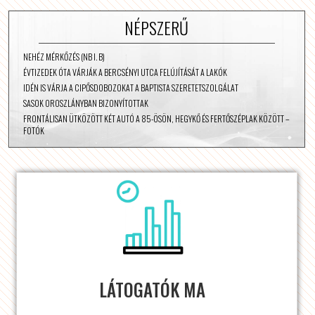
NÉPSZERŰ
NEHÉZ MÉRKŐZÉS (NB I. B)
ÉVTIZEDEK ÓTA VÁRJÁK A BERCSÉNYI UTCA FELÚJÍTÁSÁT A LAKÓK
IDÉN IS VÁRJA A CIPŐSDOBOZOKAT A BAPTISTA SZERETETSZOLGÁLAT
SASOK OROSZLÁNYBAN BIZONYÍTOTTAK
FRONTÁLISAN ÜTKÖZÖTT KÉT AUTÓ A 85-ÖSÖN, HEGYKŐ ÉS FERTŐSZÉPLAK KÖZÖTT –
FOTÓK
LÁTOGATÓK MA