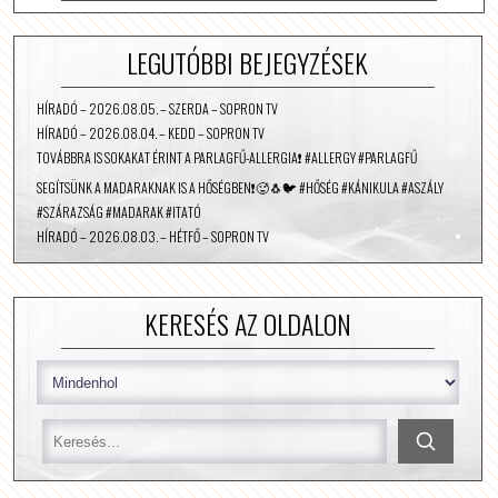
LEGUTÓBBI BEJEGYZÉSEK
HÍRADÓ – 2026.08.05. – SZERDA – SOPRON TV
HÍRADÓ – 2026.08.04. – KEDD – SOPRON TV
TOVÁBBRA IS SOKAKAT ÉRINT A PARLAGFŰ-ALLERGIA❗️ #ALLERGY #PARLAGFŰ
SEGÍTSÜNK A MADARAKNAK IS A HŐSÉGBEN❗️🥵🐧🐦 #HŐSÉG #KÁNIKULA #ASZÁLY
#SZÁRAZSÁG #MADARAK #ITATÓ
HÍRADÓ – 2026.08.03. – HÉTFŐ – SOPRON TV
KERESÉS AZ OLDALON