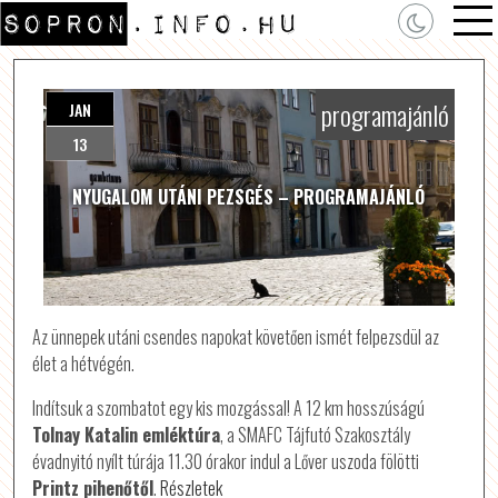
programajánló
JAN
13
NYUGALOM UTÁNI PEZSGÉS – PROGRAMAJÁNLÓ
Az ünnepek utáni csendes napokat követően ismét felpezsdül az
élet a hétvégén.
Indítsuk a szombatot egy kis mozgással! A 12 km hosszúságú
Tolnay Katalin emléktúra
, a SMAFC Tájfutó Szakosztály
évadnyitó nyílt túrája 11.30 órakor indul a Lőver uszoda fölötti
Printz pihenőtől
.
Részletek