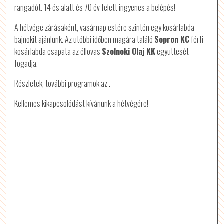
rangadót. 14 és alatt és 70 év felett ingyenes a belépés!
A hétvége zárásaként, vasárnap estére szintén egy kosárlabda
bajnokit ajánlunk. Az utóbbi időben magára találó
Sopron KC
férfi
kosárlabda csapata az éllovas
Szolnoki Olaj KK
együttesét
fogadja.
Részletek, további programok az
.
Kellemes kikapcsolódást kívánunk a hétvégére!