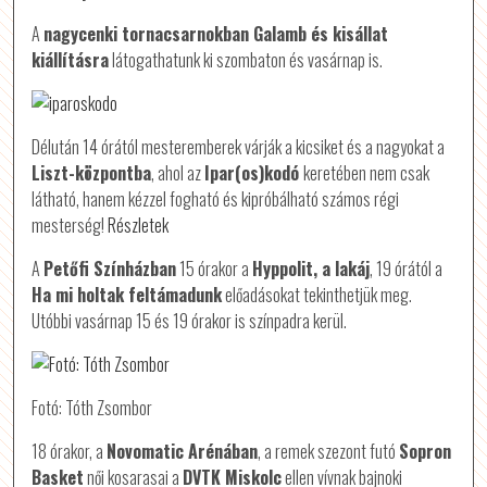
A
nagycenki tornacsarnokban Galamb és kisállat
kiállításra
látogathatunk ki szombaton és vasárnap is.
Délután 14 órától mesteremberek várják a kicsiket és a nagyokat a
Liszt-központba
, ahol az
Ipar(os)kodó
keretében nem csak
látható, hanem kézzel fogható és kipróbálható számos régi
mesterség!
Részletek
A
Petőfi Színházban
15 órakor a
Hyppolit, a lakáj
, 19 órától a
Ha mi holtak feltámadunk
előadásokat tekinthetjük meg.
Utóbbi vasárnap 15 és 19 órakor is színpadra kerül.
Fotó: Tóth Zsombor
18 órakor, a
Novomatic Arénában
, a remek szezont futó
Sopron
Basket
női kosarasai a
DVTK Miskolc
ellen vívnak bajnoki